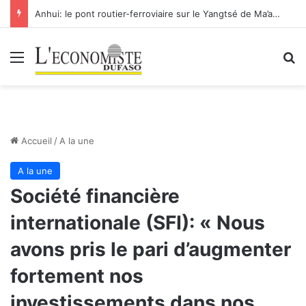
Anhui: le pont routier-ferroviaire sur le Yangtsé de Ma’anshan entre dans la phase finale en vue de sa mise en service
Menu
R
Accueil
/
A la une
A la une
Société financière
internationale (SFI): « Nous
avons pris le pari d’augmenter
fortement nos
investissements dans nos