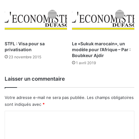
e
é
c
b
t
r
i
o
v
n
e
s
2
l
STFL : Visa pour sa
Le «Sukuk marocain», un
0
privatisation
modèle pour l’Afrique – Par :
a
Boubkeur Ajdir
4
F
23 novembre 2015
0
o
1 avril 2019
r
c
Laisser un commentaire
e
e
t
Votre adresse e-mail ne sera pas publiée.
Les champs obligatoires
l
sont indiqués avec
*
e
T
C
a
o
l
m
e