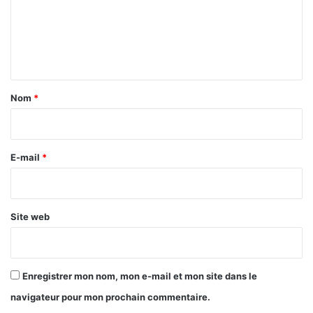
n
m
t
e
d
e
n
s
t
f
e
a
Nom
*
m
i
m
r
e
s
e
E-mail
*
*
Site web
Enregistrer mon nom, mon e-mail et mon site dans le
navigateur pour mon prochain commentaire.