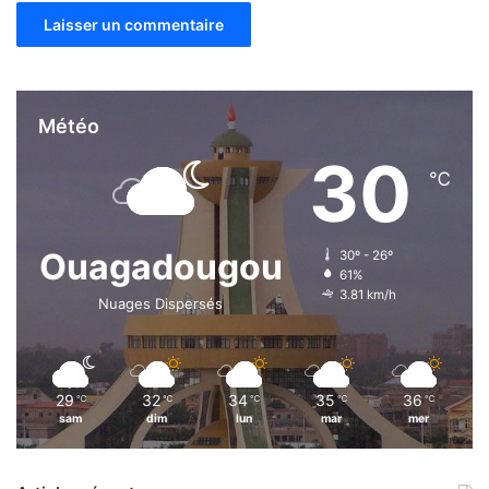
Météo
30
℃
Ouagadougou
30º - 26º
61%
3.81 km/h
Nuages Dispersés
29
32
34
35
36
℃
℃
℃
℃
℃
sam
dim
lun
mar
mer