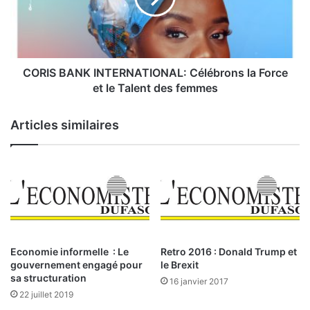
n
B
e
A
n
N
o
K
u
I
CORIS BANK INTERNATIONAL: Célébrons la Force
v
N
et le Talent des femmes
e
T
l
E
Articles similaires
l
R
e
N
V
A
i
T
s
I
i
O
o
N
n
A
p
L
Economie informelle : Le
Retro 2016 : Donald Trump et
r
:
gouvernement engagé pour
le Brexit
o
C
sa structuration
16 janvier 2017
s
é
22 juillet 2019
p
l