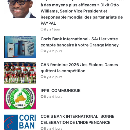
à des moyens plus efficaces » Dixit Otto
Williams, Senior Vice President et
Responsable mondial des partenariats de
PAYPAL
il y a 1 jour
Coris Bank International- SA: Lier votre
compte bancaire à votre Orange Money
il y a 2 jours
CAN féminine 2026 : les Etalons Dames
quittent la compétition
il y a 2 jours
IFPB: COMMUNIQUE
il y a 4 jours
CORIS BANK INTERNATIONAL: BONNE
CELEBRATION DE L’INDEPENDANCE
il y a 4 jours