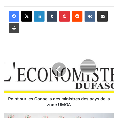
Linkedin
Tumblr
Pinterest
Reddit
VKontakte
Partager par email
Imprimer
P
o
i
n
t
s
u
r
l
e
Point sur les Conseils des ministres des pays de la
s
zone UMOA
C
o
T