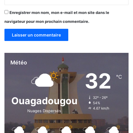
c
o
Enregistrer mon nom, mon e-mail et mon site dans le
m
navigateur pour mon prochain commentaire.
p
t
a
b
l
e
s
Météo
32
℃
Ouagadougou
32º - 26º
54%
4.67 km/h
Nuages Dispersés