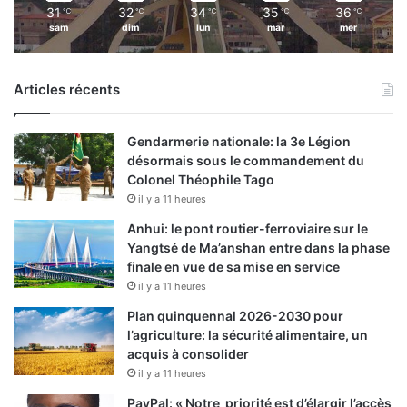
31
32
34
35
36
℃
℃
℃
℃
℃
sam
dim
lun
mar
mer
Articles récents
Gendarmerie nationale: la 3e Légion
désormais sous le commandement du
Colonel Théophile Tago
il y a 11 heures
Anhui: le pont routier-ferroviaire sur le
Yangtsé de Ma’anshan entre dans la phase
finale en vue de sa mise en service
il y a 11 heures
Plan quinquennal 2026-2030 pour
l’agriculture: la sécurité alimentaire, un
acquis à consolider
il y a 11 heures
PayPal: « Notre priorité est d’élargir l’accès