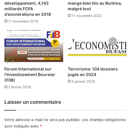
p
:
développement, 4,143
mange bien bio au Burkina,
a
milliards FCFA
malgré tout
y
l
d’exonérations en 2018
11 novembre 2022
s
a
11 novembre 2019
d
C
e
h
l
a
a
m
z
b
o
r
n
e
e
Forum International sur
Terrorisme: 104 dossiers
d
l’Investissement Boursier
jugés en 2024
U
e
(FIIB)
M
C
5 janvier 2025
O
2 février 2026
o
A
m
m
Laisser un commentaire
e
r
c
Votre adresse e-mail ne sera pas publiée.
Les champs obligatoires
e
sont indiqués avec
*
s