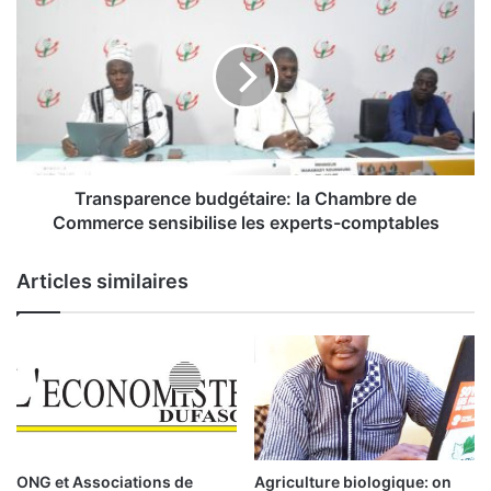
n
r
s
a
e
n
i
s
l
p
s
a
d
r
e
e
s
n
Transparence budgétaire: la Chambre de
m
c
Commerce sensibilise les experts-comptables
i
e
n
b
Articles similaires
i
u
s
d
t
g
r
é
e
t
s
a
d
i
e
r
s
e
ONG et Associations de
Agriculture biologique: on