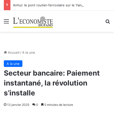
Anhui: le pont routier-ferroviaire sur le Yangtsé de Ma’anshan entre dans la phase finale en vue de sa mise en service
Menu
R
Accueil
/
A la une
A la une
Secteur bancaire: Paiement
instantané, la révolution
s’installe
13 janvier 2025
0
5 minutes de lecture