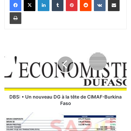
Imprimer
D
B
S
:
•
U
n
n
o
u
DBS: • Un nouveau DG à la tête de CIMAF-Burkina
v
Faso
e
a
L
u
a
D
B