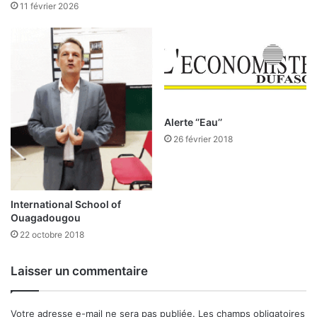
r
11 février 2026
a
e
F
s
a
s
s
i
o
o
n
:
L
Alerte ‘’Eau’’
e
26 février 2018
s
i
n
d
International School of
i
Ouagadougou
c
22 octobre 2018
e
s
c
Laisser un commentaire
l
ô
t
Votre adresse e-mail ne sera pas publiée.
Les champs obligatoires