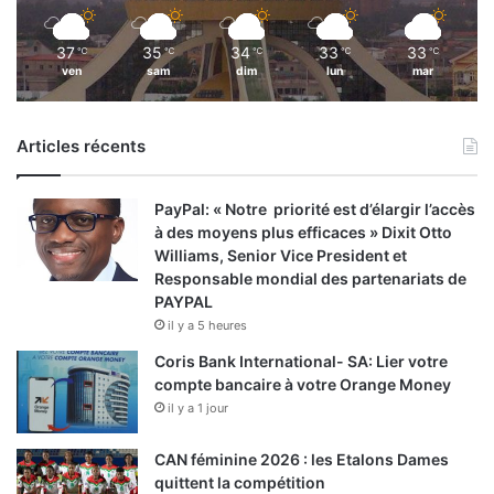
37
35
34
33
33
℃
℃
℃
℃
℃
ven
sam
dim
lun
mar
Articles récents
PayPal: « Notre priorité est d’élargir l’accès
à des moyens plus efficaces » Dixit Otto
Williams, Senior Vice President et
Responsable mondial des partenariats de
PAYPAL
il y a 5 heures
Coris Bank International- SA: Lier votre
compte bancaire à votre Orange Money
il y a 1 jour
CAN féminine 2026 : les Etalons Dames
quittent la compétition