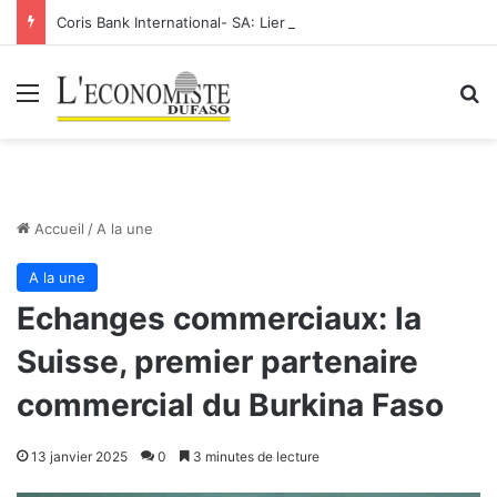
Coris Bank International- SA: Lier votre compte bancaire à votre Orange Money
Menu
R
Accueil
/
A la une
A la une
Echanges commerciaux: la
Suisse, premier partenaire
commercial du Burkina Faso
13 janvier 2025
0
3 minutes de lecture