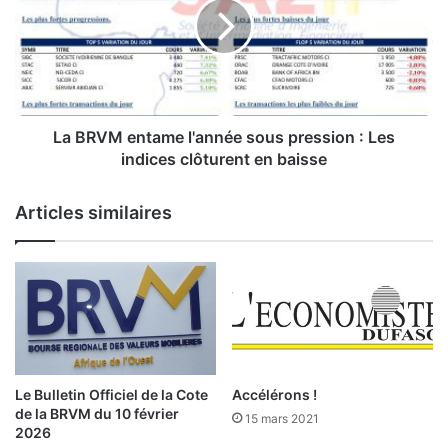
G
R
à
V
l
M
a
e
t
n
ê
t
t
a
La BRVM entame l'année sous pression : Les
e
m
indices clôturent en baisse
d
e
e
l
Articles similaires
C
'
I
a
M
n
A
n
F
é
-
e
B
s
u
o
r
u
Le Bulletin Officiel de la Cote
Accélérons !
k
s
de la BRVM du 10 février
15 mars 2021
i
p
2026
n