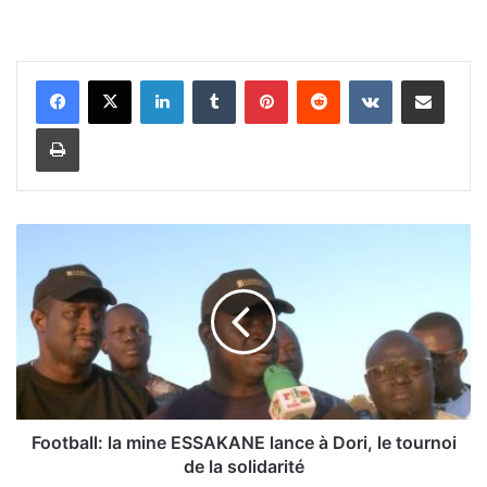
Linkedin
Tumblr
Pinterest
Reddit
VKontakte
Partager par email
Imprimer
F
o
o
t
b
a
l
l
:
l
Football: la mine ESSAKANE lance à Dori, le tournoi
a
de la solidarité
m