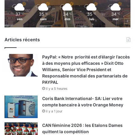
37
35
34
35
34
℃
℃
℃
℃
℃
ven
sam
dim
lun
mar
Articles récents
PayPal: « Notre priorité est d’élargir l’accès
à des moyens plus efficaces » Dixit Otto
Williams, Senior Vice President et
Responsable mondial des partenariats de
PAYPAL
il y a 5 heures
Coris Bank International- SA: Lier votre
compte bancaire à votre Orange Money
il y a 1 jour
CAN féminine 2026 : les Etalons Dames
quittent la compétition