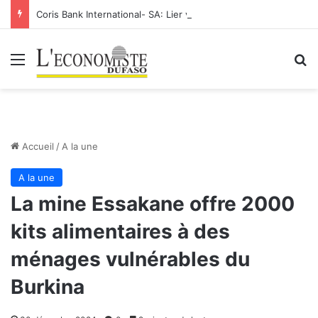
Coris Bank International- SA: Lier votre compte bancaire à votre Orange Money
Menu
R
Accueil
/
A la une
A la une
La mine Essakane offre 2000
kits alimentaires à des
ménages vulnérables du
Burkina