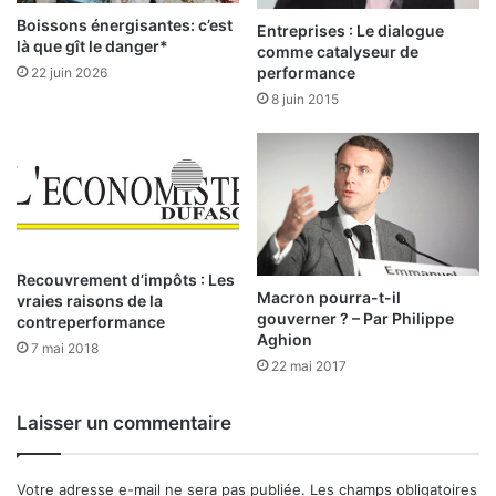
,
n
Boissons énergisantes: c’est
Entreprises : Le dialogue
l
o
là que gît le danger*
comme catalyseur de
e
u
performance
22 juin 2026
t
v
8 juin 2015
o
e
u
l
r
l
n
e
o
s
i
d
d
i
e
s
Recouvrement d’impôts : Les
l
p
Macron pourra-t-il
vraies raisons de la
a
gouverner ? – Par Philippe
o
contreperformance
Aghion
s
s
7 mai 2018
o
i
22 mai 2017
l
t
i
i
Laisser un commentaire
d
o
a
n
r
s
Votre adresse e-mail ne sera pas publiée.
Les champs obligatoires