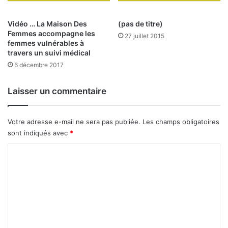
n
l
v
a
Vidéo … La Maison Des
(pas de titre)
o
R
Femmes accompagne les
i
u
27 juillet 2015
femmes vulnérables à
e
s
travers un suivi médical
b
s
6 décembre 2017
e
i
a
e
u
Laisser un commentaire
c
o
u
Votre adresse e-mail ne sera pas publiée.
Les champs obligatoires
p
sont indiqués avec
*
d
C
e
f
o
o
m
r
c
m
e
e
a
u
n