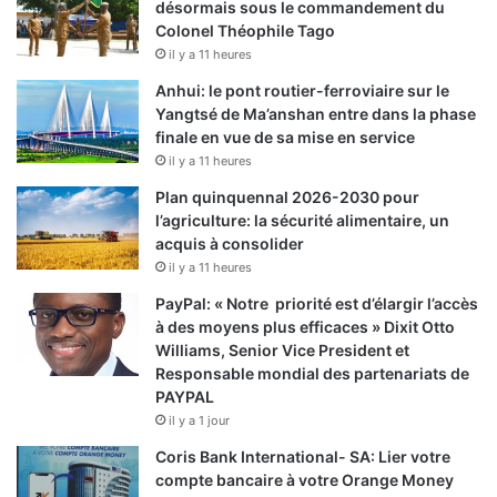
désormais sous le commandement du
Colonel Théophile Tago
il y a 11 heures
Anhui: le pont routier-ferroviaire sur le
Yangtsé de Ma’anshan entre dans la phase
finale en vue de sa mise en service
il y a 11 heures
Plan quinquennal 2026-2030 pour
l’agriculture: la sécurité alimentaire, un
acquis à consolider
il y a 11 heures
PayPal: « Notre priorité est d’élargir l’accès
à des moyens plus efficaces » Dixit Otto
Williams, Senior Vice President et
Responsable mondial des partenariats de
PAYPAL
il y a 1 jour
Coris Bank International- SA: Lier votre
compte bancaire à votre Orange Money