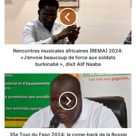
n
c
o
n
t
r
e
s
Rencontres musicales africaines (REMA) 2024:
m
«J’envoie beaucoup de force aux soldats
u
burkinabè », dixit Alif Naaba
s
i
3
c
5
a
e
l
T
e
o
s
u
a
r
f
d
r
u
i
F
35e Tour du Faso 2024: le come-back de la Russie