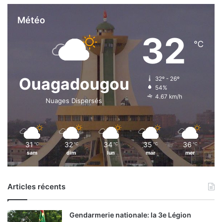
i
x
Météo
i
32
t
℃
A
l
i
Ouagadougou
f
32º - 26º
54%
N
4.67 km/h
a
Nuages Dispersés
a
b
a
31
32
34
35
36
℃
℃
℃
℃
℃
sam
dim
lun
mar
mer
Articles récents
Gendarmerie nationale: la 3e Légion