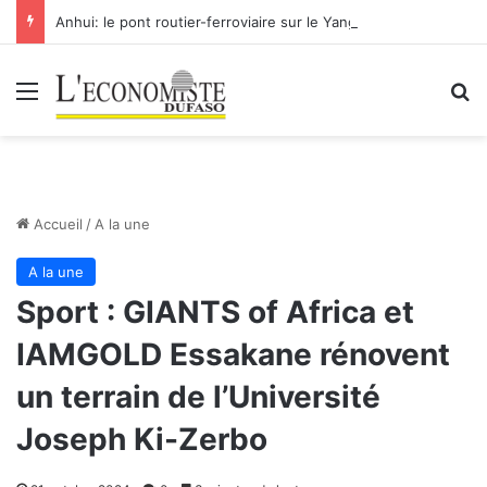
Anhui: le pont routier-ferroviaire sur le Yangtsé de Ma’anshan entre dans la phase finale en vue de sa mise en service
Menu
R
Accueil
/
A la une
A la une
Sport : GIANTS of Africa et
IAMGOLD Essakane rénovent
un terrain de l’Université
Joseph Ki-Zerbo