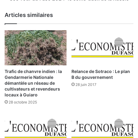
c
a
a
s
Articles similaires
i
o
n
2
e
0
s
2
(
4
R
:
E
l
M
e
A
c
Trafic de chanvre indien : la
Relance de Sotraco : Le plan
)
o
Gendarmerie Nationale
B du gouvernement
2
m
démantèle un réseau de
28 juin 2017
0
e
cultivateurs et revendeurs
2
locaux à Guiaro
-
4
b
28 octobre 2025
:
a
«
c
J
k
’
d
e
e