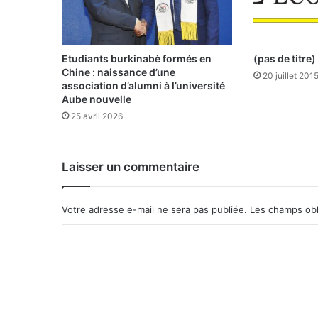
s
m
u
s
Etudiants burkinabè formés en
(pas de titre)
i
Chine : naissance d’une
20 juillet 201
c
association d’alumni à l’université
a
Aube nouvelle
l
25 avril 2026
e
s
a
Laisser un commentaire
f
r
i
Votre adresse e-mail ne sera pas publiée.
Les champs obl
c
a
C
i
o
n
e
m
s
m
: