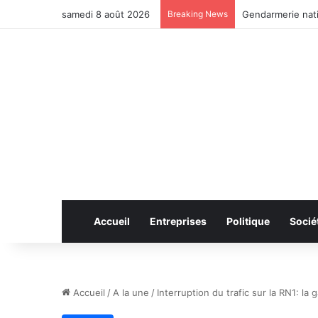
samedi 8 août 2026
Breaking News
Anhui: le pont ro
Accueil
Entreprises
Politique
Socié
Accueil
/
A la une
/
Interruption du trafic sur la RN1: la