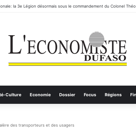
utier-ferroviaire sur le Yangtsé de Ma’anshan entre dans la phase final
té-Culture
Economie
Dossier
Focus
Régions
Fi
 galère des transporteurs et des usagers