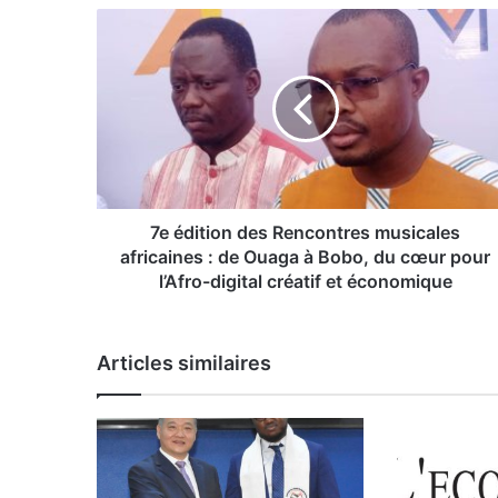
7
e
é
d
i
t
i
o
n
d
7e édition des Rencontres musicales
e
africaines : de Ouaga à Bobo, du cœur pour
s
l’Afro-digital créatif et économique
R
e
n
Articles similaires
c
o
n
t
r
e