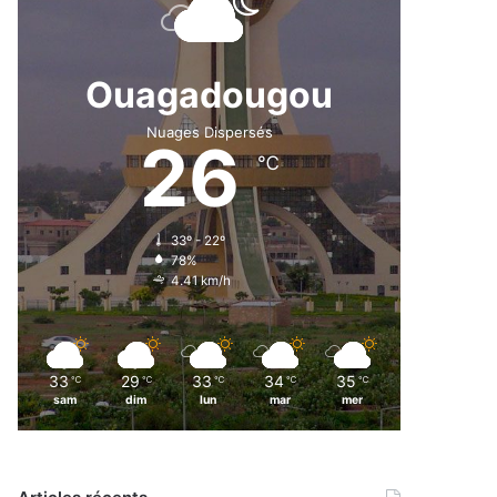
Ouagadougou
Nuages Dispersés
26
℃
33º - 22º
78%
4.41 km/h
33
29
33
34
35
℃
℃
℃
℃
℃
sam
dim
lun
mar
mer