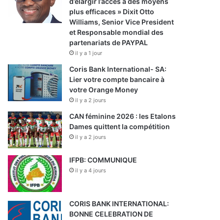
d’élargir l’accès à des moyens
plus efficaces » Dixit Otto
Williams, Senior Vice President
et Responsable mondial des
partenariats de PAYPAL
il y a 1 jour
Coris Bank International- SA:
Lier votre compte bancaire à
votre Orange Money
il y a 2 jours
CAN féminine 2026 : les Etalons
Dames quittent la compétition
il y a 2 jours
IFPB: COMMUNIQUE
il y a 4 jours
CORIS BANK INTERNATIONAL:
BONNE CELEBRATION DE