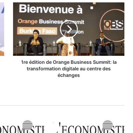
1
r
e
é
d
i
t
i
o
n
1re édition de Orange Business Summit: la
d
transformation digitale au centre des
e
échanges
O
r
a
n
g
e
B
u
s