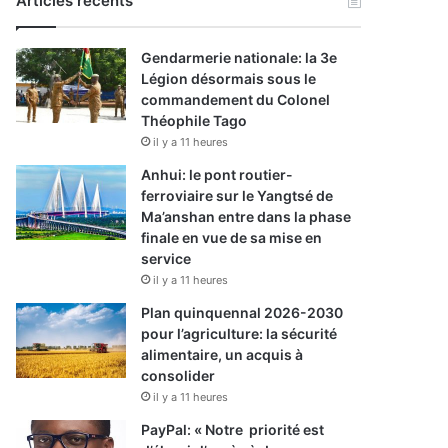
Articles récents
Gendarmerie nationale: la 3e
Légion désormais sous le
commandement du Colonel
Théophile Tago
il y a 11 heures
Anhui: le pont routier-
ferroviaire sur le Yangtsé de
Ma’anshan entre dans la phase
finale en vue de sa mise en
service
il y a 11 heures
Plan quinquennal 2026-2030
pour l’agriculture: la sécurité
alimentaire, un acquis à
consolider
il y a 11 heures
PayPal: « Notre priorité est