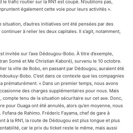
le trafic routier sur la RN1 est coupé. N’oublions pas,
pruntent également cette voie pour leurs activités ».
e situation, d’autres initiatives ont été pensées par des
continuer à relier les deux capitales. Il s’agit, notamment,
st invitée sur l’axe Dédougou-Bobo. À titre d’exemple,
ran Somé et Me Christian Kaboré), survenu le 10 octobre.
llier la ville de Bobo, en passant par Dédougou, auraient été
Bondoukuy-Bobo. C’est dans ce contexte que les compagnies
 cela prématurément. « Dans un premier temps, nous avons
occasionne des charges supplémentaires pour nous. Mais
, compte tenu de la situation sécuritaire sur cet axe. Donc,
bre pour Ouaga ont été annulés, alors qu’en moyenne, nous
. Fofana de Rahimo. Fréderic Fayama, chef de gare à
nt à la RN1, la route de Dédougou est plus longue et plus
tabilité, car le prix du ticket reste le même, mais aussi