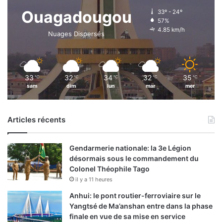
Ouagadougou
33º - 24º
57%
4.85 km/h
Nuages Dispersés
33
32
34
32
35
℃
℃
℃
℃
℃
sam
dim
lun
mar
mer
Articles récents
Gendarmerie nationale: la 3e Légion
désormais sous le commandement du
Colonel Théophile Tago
il y a 11 heures
Anhui: le pont routier-ferroviaire sur le
Yangtsé de Ma’anshan entre dans la phase
finale en vue de sa mise en service