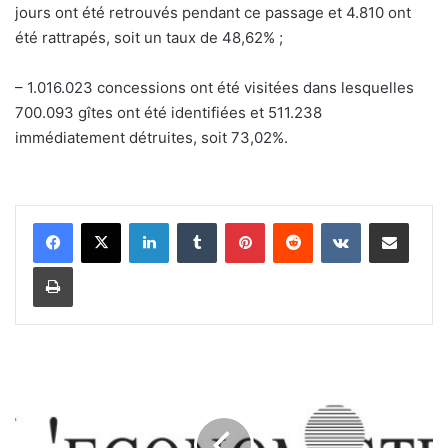
jours ont été retrouvés pendant ce passage et 4.810 ont
été rattrapés, soit un taux de 48,62% ;
– 1.016.023 concessions ont été visitées dans lesquelles
700.093 gîtes ont été identifiées et 511.238
immédiatement détruites, soit 73,02%.
Linkedin
Tumblr
Pinterest
Reddit
VKontakte
Partager par email
Imprimer
C
o
m
m