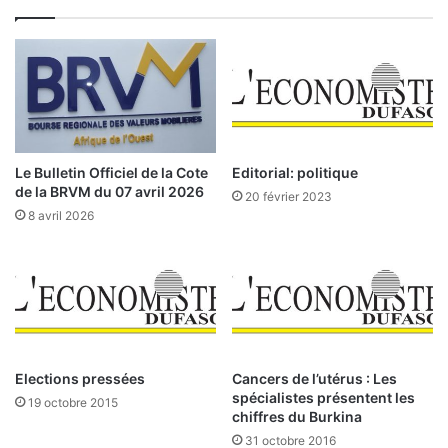
r
e
a
s
b
2
e
0
s
2
U
3
n
-
i
2
Le Bulletin Officiel de la Cote
Editorial: politique
s
0
de la BRVM du 07 avril 2026
20 février 2023
,
2
8 avril 2026
t
4
o
:
p
c
2
e
d
s
e
e
s
f
c
f
Elections pressées
Cancers de l’utérus : Les
l
o
spécialistes présentent les
19 octobre 2015
i
chiffres du Burkina
r
e
t
31 octobre 2016