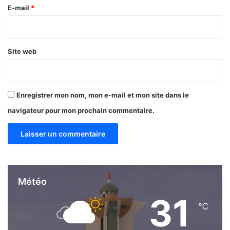
e
E-mail
*
*
Site web
Enregistrer mon nom, mon e-mail et mon site dans le
navigateur pour mon prochain commentaire.
Météo
31
℃