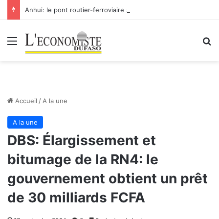
Anhui: le pont routier-ferroviaire sur le Yangtsé de Ma’anshan entre dans la phase finale en vue de sa mise en service
Menu
R
Accueil
/
A la une
A la une
DBS: Élargissement et
bitumage de la RN4: le
gouvernement obtient un prêt
de 30 milliards FCFA