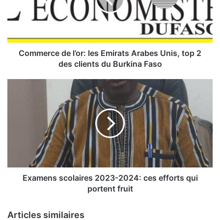
e
r
c
e
d
e
Commerce de l’or: les Emirats Arabes Unis, top 2
l
des clients du Burkina Faso
’
o
E
r
x
:
a
l
m
e
e
s
n
E
s
m
s
i
c
r
o
Examens scolaires 2023-2024: ces efforts qui
a
l
portent fruit
t
a
s
i
Articles similaires
A
r