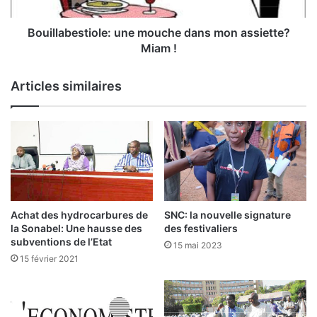
4
b
0
e
j
s
Bouillabestiole: une mouche dans mon assiette?
o
t
Miam !
u
i
r
o
Articles similaires
n
l
a
e
u
:
x
u
p
n
a
e
r
m
t
o
a
u
Achat des hydrocarbures de
SNC: la nouvelle signature
g
c
la Sonabel: Une hausse des
des festivaliers
e
h
subventions de l’Etat
15 mai 2023
n
e
15 février 2021
t
d
d
a
e
n
s
s