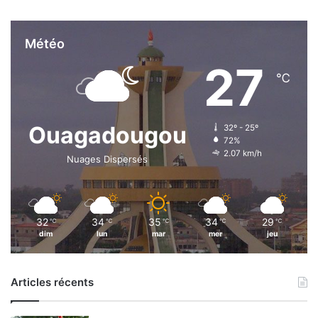
Météo
27
℃
Ouagadougou
32º - 25º
72%
2.07 km/h
Nuages Dispersés
32
34
35
34
29
℃
℃
℃
℃
℃
dim
lun
mar
mer
jeu
Articles récents