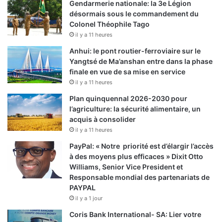
Gendarmerie nationale: la 3e Légion
désormais sous le commandement du
Colonel Théophile Tago
il y a 11 heures
Anhui: le pont routier-ferroviaire sur le
Yangtsé de Ma’anshan entre dans la phase
finale en vue de sa mise en service
il y a 11 heures
Plan quinquennal 2026-2030 pour
l’agriculture: la sécurité alimentaire, un
acquis à consolider
il y a 11 heures
PayPal: « Notre priorité est d’élargir l’accès
à des moyens plus efficaces » Dixit Otto
Williams, Senior Vice President et
Responsable mondial des partenariats de
PAYPAL
il y a 1 jour
Coris Bank International- SA: Lier votre