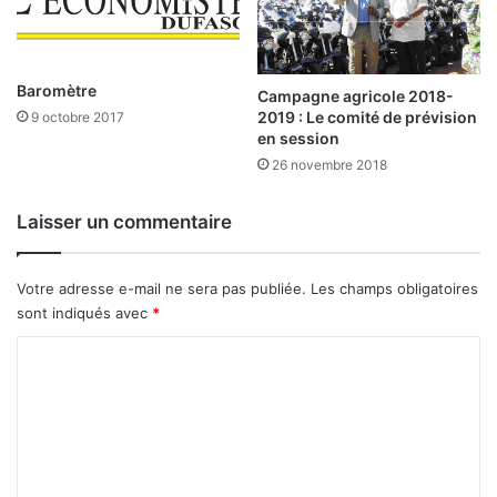
i
m
n
o
i
n
t
a
Baromètre
Campagne agricole 2018-
i
s
2019 : Le comité de prévision
9 octobre 2017
a
s
en session
t
i
26 novembre 2018
i
e
v
t
Laisser un commentaire
e
t
s
e
p
?
Votre adresse e-mail ne sera pas publiée.
Les champs obligatoires
o
M
sont indiqués avec
*
s
i
i
a
C
t
m
o
i
!
v
m
e
m
s
e