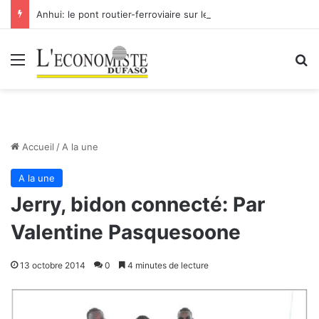
Anhui: le pont routier-ferroviaire sur le Yangtsé de Ma’anshan entre dans la phase finale en vue de sa mise en service
Menu
R
Accueil
/
A la une
A la une
Jerry, bidon connecté: Par
Valentine Pasquesoone
13 octobre 2014
0
4 minutes de lecture