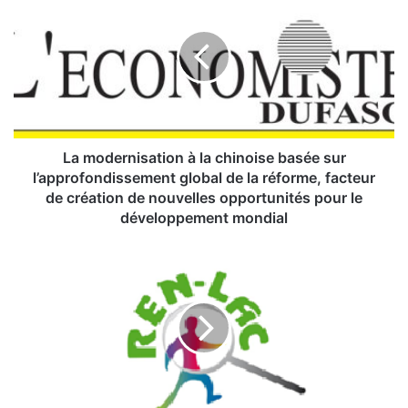
a
m
o
d
e
r
n
i
s
La modernisation à la chinoise basée sur
a
l’approfondissement global de la réforme, facteur
t
de création de nouvelles opportunités pour le
i
développement mondial
o
n
A
à
f
l
f
a
a
c
i
h
r
i
e
n
V
o