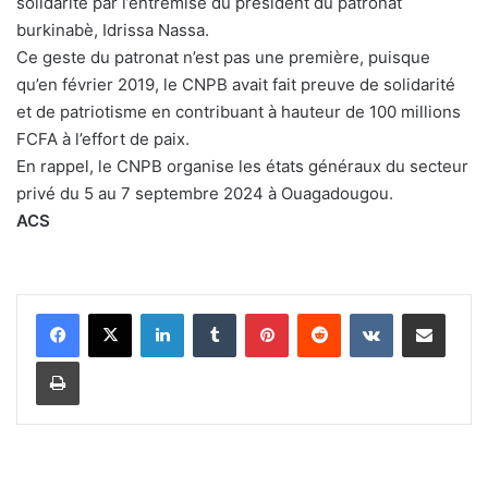
solidarité par l’entremise du président du patronat
burkinabè, Idrissa Nassa.
Ce geste du patronat n’est pas une première, puisque
qu’en février 2019, le CNPB avait fait preuve de solidarité
et de patriotisme en contribuant à hauteur de 100 millions
FCFA à l’effort de paix.
En rappel, le CNPB organise les états généraux du secteur
privé du 5 au 7 septembre 2024 à Ouagadougou.
ACS
Linkedin
Tumblr
Pinterest
Reddit
VKontakte
Partager par email
Imprimer
L