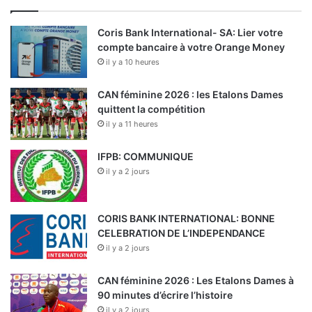
t
e
é
Coris Bank International- SA: Lier votre
s
compte bancaire à votre Orange Money
p
il y a 10 heures
o
u
CAN féminine 2026 : les Etalons Dames
r
quittent la compétition
l
e
il y a 11 heures
d
é
IFPB: COMMUNIQUE
v
il y a 2 jours
e
l
o
CORIS BANK INTERNATIONAL: BONNE
p
CELEBRATION DE L’INDEPENDANCE
p
il y a 2 jours
e
m
CAN féminine 2026 : Les Etalons Dames à
e
90 minutes d’écrire l’histoire
n
il y a 2 jours