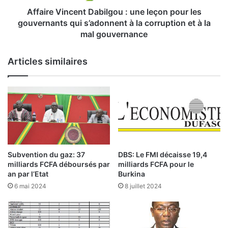
i
i
n
Affaire Vincent Dabilgou : une leçon pour les
s
c
gouvernants qui s’adonnent à la corruption et à la
e
e
mal gouvernance
b
n
a
t
Articles similaires
s
D
é
a
e
b
s
i
u
l
r
g
l
o
’
u
a
Subvention du gaz: 37
DBS: Le FMI décaisse 19,4
p
:
milliards FCFA déboursés par
milliards FCFA pour le
p
u
an par l’Etat
Burkina
r
n
6 mai 2024
8 juillet 2024
o
e
f
l
o
e
n
ç