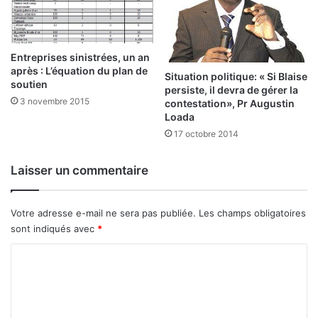
d
o
i
n
s
p
s
o
Entreprises sinistrées, un an
e
u
après : L’équation du plan de
Situation politique: « Si Blaise
m
soutien
r
persiste, il devra de gérer la
e
l
3 novembre 2015
contestation», Pr Augustin
n
e
Loada
t
s
17 octobre 2014
g
g
l
o
Laisser un commentaire
o
u
b
v
a
e
Votre adresse e-mail ne sera pas publiée.
Les champs obligatoires
l
r
sont indiqués avec
*
d
n
e
a
C
l
n
o
a
t
r
s
m
é
q