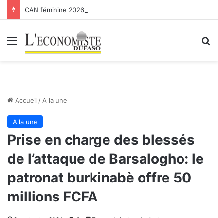
CAN féminine 2026 : les Etalons Dames quittent la compétition
Menu
R
Accueil
/
A la une
A la une
Prise en charge des blessés
de l’attaque de Barsalogho: le
patronat burkinabè offre 50
millions FCFA