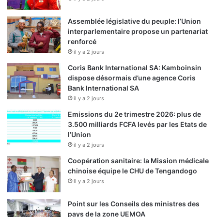
t
m
Assemblée législative du peuple: l’Union
o
interparlementaire propose un partenariat
n
renforcé
d
il y a 2 jours
i
a
Coris Bank International SA: Kamboinsin
l
dispose désormais d’une agence Coris
Bank International SA
il y a 2 jours
Emissions du 2e trimestre 2026: plus de
3.500 milliards FCFA levés par les Etats de
l’Union
il y a 2 jours
Coopération sanitaire: la Mission médicale
chinoise équipe le CHU de Tengandogo
il y a 2 jours
Point sur les Conseils des ministres des
pays de la zone UEMOA