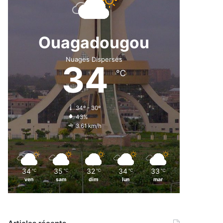
Ouagadougou
Nuages Dispersés
34
℃
34º - 30º
43%
3.61 km/h
34
35
32
34
33
℃
℃
℃
℃
℃
ven
sam
dim
lun
mar