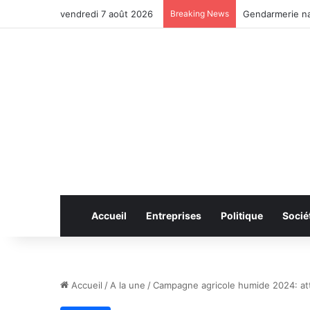
vendredi 7 août 2026
Breaking News
Anhui: le pont 
Accueil
Entreprises
Politique
Socié
Accueil
/
A la une
/
Campagne agricole humide 2024: att