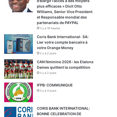
d’élargir l’accès à des moyens
plus efficaces » Dixit Otto
Williams, Senior Vice President
et Responsable mondial des
partenariats de PAYPAL
il y a 19 heures
Coris Bank International- SA:
Lier votre compte bancaire à
votre Orange Money
il y a 2 jours
CAN féminine 2026 : les Etalons
Dames quittent la compétition
il y a 2 jours
IFPB: COMMUNIQUE
il y a 3 jours
CORIS BANK INTERNATIONAL:
BONNE CELEBRATION DE