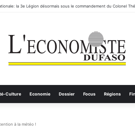
routier-ferroviaire sur le Yangtsé de Ma’anshan entre dans la phase fina
té-Culture
Economie
Dossier
Focus
Régions
Fi
ention à la météo !