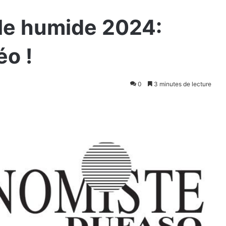
le humide 2024:
éo !
0
3 minutes de lecture