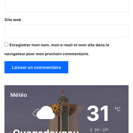
*
e
p
r
Site web
é
v
ô
t
Enregistrer mon nom, mon e-mail et mon site dans le
a
navigateur pour mon prochain commentaire.
l
e
Météo
31
℃
31º - 27º