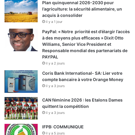
Plan quinquennal 2026-2030 pour
l’agriculture: la sécurité alimentaire, un
acquis à consolider
il y a 1 jour
PayPal: « Notre priorité est d’élargir l’accès
à des moyens plus efficaces » Dixit Otto
Williams, Senior Vice President et
Responsable mondial des partenariats de
PAYPAL
il y a 2 jours
Coris Bank International- SA: Lier votre
compte bancaire à votre Orange Money
il y a 3 jours
CAN féminine 2026 : les Etalons Dames
quittent la compétition
il y a 3 jours
IFPB: COMMUNIQUE
il y a 5 jours