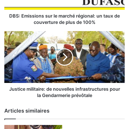
s
s
i
DBS: Emissions sur le marché régional: un taux de
o
couverture de plus de 100%
n
s
J
s
u
u
s
r
t
l
i
e
c
m
e
a
m
r
i
c
l
Justice militaire: de nouvelles infrastructures pour
h
i
la Gendarmerie prévôtale
é
t
r
a
Articles similaires
é
i
g
r
i
e