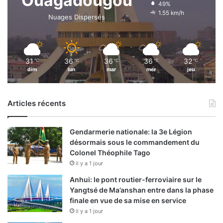
Ouagadougou
49%
1.55 km/h
Nuages Dispersés
31
36
36
36
32
℃
℃
℃
℃
℃
dim
lun
mar
mer
jeu
Articles récents
Gendarmerie nationale: la 3e Légion
désormais sous le commandement du
Colonel Théophile Tago
il y a 1 jour
Anhui: le pont routier-ferroviaire sur le
Yangtsé de Ma’anshan entre dans la phase
finale en vue de sa mise en service
il y a 1 jour