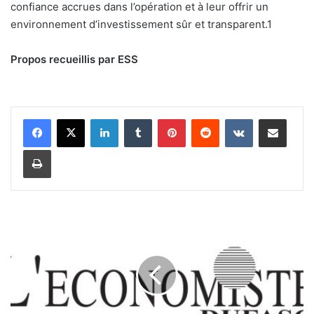
confiance accrues dans l’opération et à leur offrir un
environnement d’investissement sûr et transparent.
1
Propos recueillis par ESS
Linkedin
Tumblr
Pinterest
Reddit
VKontakte
Partager par email
Imprimer
D
B
S
:
E
m
i