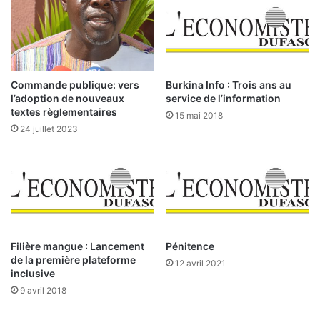
o
:
n
d
a
e
l
n
:
o
u
u
Commande publique: vers
Burkina Info : Trois ans au
n
v
l’adoption de nouveaux
service de l’information
t
e
textes règlementaires
15 mai 2018
a
l
24 juillet 2023
u
l
x
e
d
s
e
i
c
n
o
f
u
r
v
a
Filière mangue : Lancement
Pénitence
e
de la première plateforme
s
12 avril 2021
inclusive
r
t
t
r
9 avril 2018
u
u
r
c