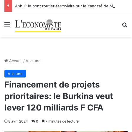
Anhui: le pont routier-ferroviaire sur le Yangtsé de Ma’anshan entre dans la phase finale en vue de sa mise en service
Menu
R
Accueil
/
A la une
A la une
Financement de projets
prioritaires: le Burkina veut
lever 120 milliards F CFA
8 avril 2024
0
7 minutes de lecture