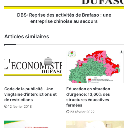
i
r
s
i
s
s
DBS: Reprise des activités de Brafaso : une
e
e
entreprise chinoise au secours
à
d
l
e
Articles similaires
a
s
s
a
é
c
a
t
n
i
c
v
e
i
d
t
u
é
Code de la publicité : Une
Education en situation
v
s
vingtaine d’interdictions et
d’urgence: 13,60% des
e
d
de restrictions
structures éducatives
n
e
fermées
12 février 2018
d
B
23 février 2022
r
r
e
a
d