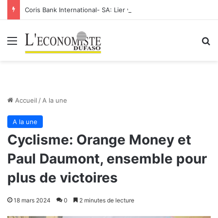
Coris Bank International- SA: Lier votre compte bancaire à votre Orange Money
Menu
R
Accueil
/
A la une
A la une
Cyclisme: Orange Money et
Paul Daumont, ensemble pour
plus de victoires
18 mars 2024
0
2 minutes de lecture