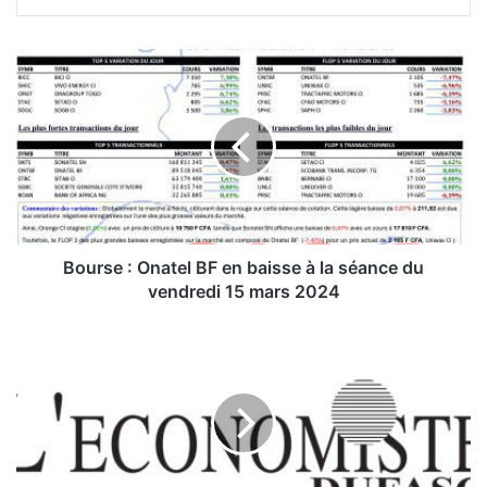
B
o
u
r
s
e
:
O
n
a
Bourse : Onatel BF en baisse à la séance du
t
vendredi 15 mars 2024
e
l
D
B
B
F
S
e
:
n
R
b
e
a
p