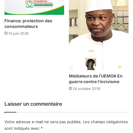
f
i
a
1
s
5
o
Finance: protection des
m
:
consommateurs
a
u
15 juin 2026
r
n
s
e
2
e
0
n
2
t
4
r
e
Médiateurs de l’UEMOA En
guerre contre l’incivisme
p
r
24 octobre 2016
i
s
Laisser un commentaire
e
c
h
Votre adresse e-mail ne sera pas publiée.
Les champs obligatoires
i
sont indiqués avec
*
n