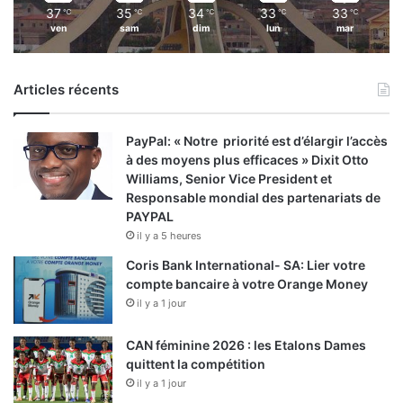
37
35
34
33
33
℃
℃
℃
℃
℃
ven
sam
dim
lun
mar
Articles récents
PayPal: « Notre priorité est d’élargir l’accès
à des moyens plus efficaces » Dixit Otto
Williams, Senior Vice President et
Responsable mondial des partenariats de
PAYPAL
il y a 5 heures
Coris Bank International- SA: Lier votre
compte bancaire à votre Orange Money
il y a 1 jour
CAN féminine 2026 : les Etalons Dames
quittent la compétition
il y a 1 jour