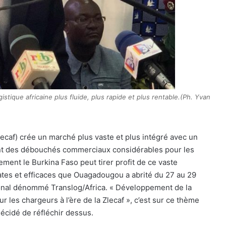
gistique africaine plus fluide, plus rapide et plus rentable.(Ph. Yvan
lecaf) crée un marché plus vaste et plus intégré avec un
frant des débouchés commerciaux considérables pour les
ement le Burkina Faso peut tirer profit de ce vaste
tes et efficaces que Ouagadougou a abrité du 27 au 29
onal dénommé Translog/Africa. « Développement de la
r les chargeurs à l’ère de la Zlecaf », c’est sur ce thème
décidé de réfléchir dessus.