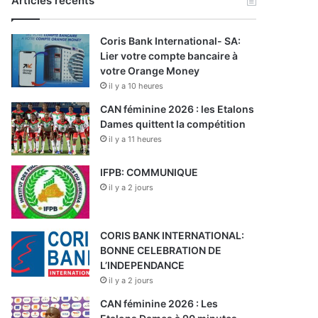
Articles récents
Coris Bank International- SA:
Lier votre compte bancaire à
votre Orange Money
il y a 10 heures
CAN féminine 2026 : les Etalons
Dames quittent la compétition
il y a 11 heures
IFPB: COMMUNIQUE
il y a 2 jours
CORIS BANK INTERNATIONAL:
BONNE CELEBRATION DE
L’INDEPENDANCE
il y a 2 jours
CAN féminine 2026 : Les