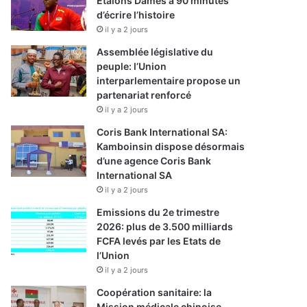
Etalons Dames à 90 minutes
d’écrire l’histoire
il y a 2 jours
Assemblée législative du
peuple: l’Union
interparlementaire propose un
partenariat renforcé
il y a 2 jours
Coris Bank International SA:
Kamboinsin dispose désormais
d’une agence Coris Bank
International SA
il y a 2 jours
Emissions du 2e trimestre
2026: plus de 3.500 milliards
FCFA levés par les Etats de
l’Union
il y a 2 jours
Coopération sanitaire: la
Mission médicale chinoise