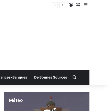
Connexion
Article Aléatoire
Sidebar (bar
Rechercher
nances-Banques
De Bonnes Sources
Météo