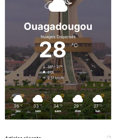
Ouagadougou
Nuages Dispersés
28
℃
36º - 27º
61%
2.51 km/h
36
33
34
29
27
℃
℃
℃
℃
℃
jeu
ven
sam
dim
lun