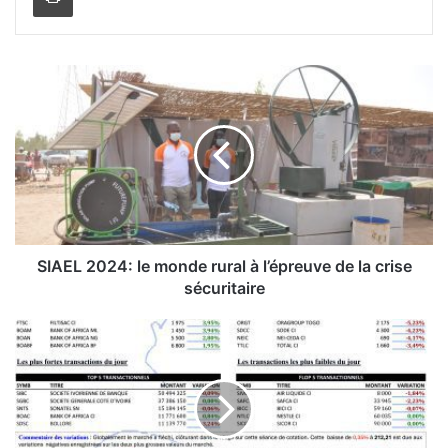
S
I
A
E
L
2
0
2
4
:
SIAEL 2024: le monde rural à l’épreuve de la crise
l
sécuritaire
e
m
B
o
o
n
u
d
r
e
s
r
e