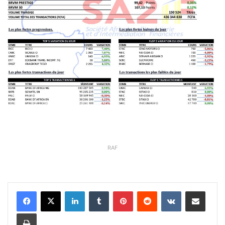
RAF
Linkedin
Tumblr
Pinterest
Reddit
VKontakte
Partager par email
Imprimer