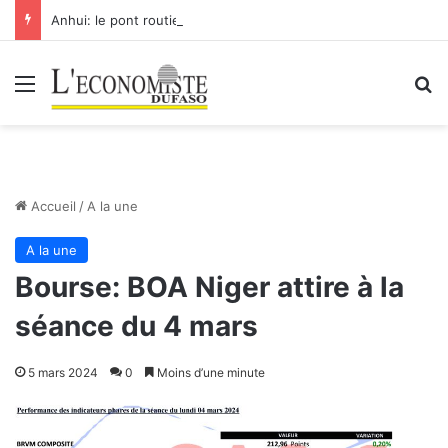
Anhui: le pont routier-ferroviaire sur le Yangtsé de Ma’anshan entre dans la phase finale en vue de sa mise en service
Menu
R
Accueil
/
A la une
A la une
Bourse: BOA Niger attire à la
séance du 4 mars
5 mars 2024
0
Moins d’une minute