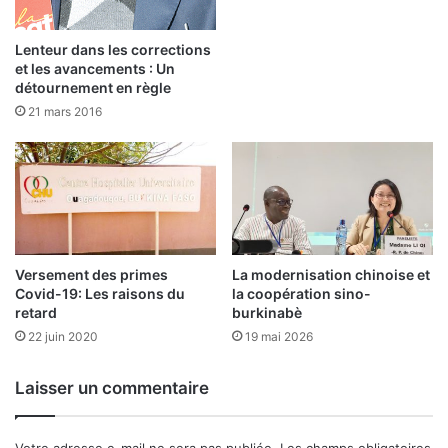
d
e
u
s
5
Lenteur dans les corrections
é
m
et les avancements : Un
c
a
détournement en règle
u
r
21 mars 2016
r
s
i
t
a
i
r
e
Versement des primes
La modernisation chinoise et
Covid-19: Les raisons du
la coopération sino-
retard
burkinabè
22 juin 2020
19 mai 2026
Laisser un commentaire