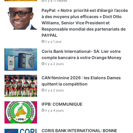
il y a 11 heures
PayPal: « Notre priorité est d’élargir l’accès
à des moyens plus efficaces » Dixit Otto
Williams, Senior Vice President et
Responsable mondial des partenariats de
PAYPAL
il y a 1 jour
Coris Bank International- SA: Lier votre
compte bancaire à votre Orange Money
il y a 2 jours
CAN féminine 2026 : les Etalons Dames
quittent la compétition
il y a 2 jours
IFPB: COMMUNIQUE
il y a 4 jours
CORIS BANK INTERNATIONAL: BONNE