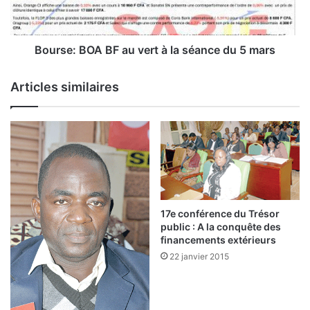
u
:
r
B
a
O
l
A
Bourse: BOA BF au vert à la séance du 5 mars
à
B
l
F
Articles similaires
’
a
é
u
p
v
r
e
e
r
u
t
v
à
e
l
d
a
17e conférence du Trésor
e
s
public : A la conquête des
l
é
financements extérieurs
a
a
22 janvier 2015
c
n
r
c
i
e
s