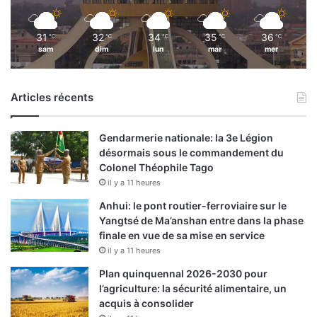
31
32
34
35
36
℃
℃
℃
℃
℃
sam
dim
lun
mar
mer
Articles récents
Gendarmerie nationale: la 3e Légion
désormais sous le commandement du
Colonel Théophile Tago
il y a 11 heures
Anhui: le pont routier-ferroviaire sur le
Yangtsé de Ma’anshan entre dans la phase
finale en vue de sa mise en service
il y a 11 heures
Plan quinquennal 2026-2030 pour
l’agriculture: la sécurité alimentaire, un
acquis à consolider