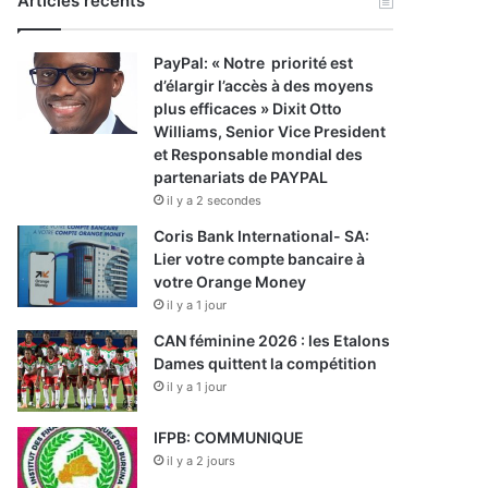
Articles récents
PayPal: « Notre priorité est
d’élargir l’accès à des moyens
plus efficaces » Dixit Otto
Williams, Senior Vice President
et Responsable mondial des
partenariats de PAYPAL
il y a 2 secondes
Coris Bank International- SA:
Lier votre compte bancaire à
votre Orange Money
il y a 1 jour
CAN féminine 2026 : les Etalons
Dames quittent la compétition
il y a 1 jour
IFPB: COMMUNIQUE
il y a 2 jours