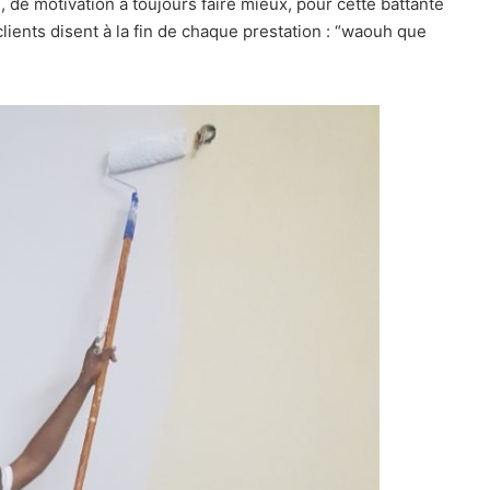
, de motivation à toujours faire mieux, pour cette battante
 clients disent à la fin de chaque prestation : “waouh que