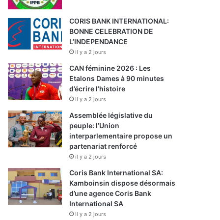
CORIS BANK INTERNATIONAL:
BONNE CELEBRATION DE
L’INDEPENDANCE
il y a 2 jours
CAN féminine 2026 : Les
Etalons Dames à 90 minutes
d’écrire l’histoire
il y a 2 jours
Assemblée législative du
peuple: l’Union
interparlementaire propose un
partenariat renforcé
il y a 2 jours
Coris Bank International SA:
Kamboinsin dispose désormais
d’une agence Coris Bank
International SA
il y a 2 jours