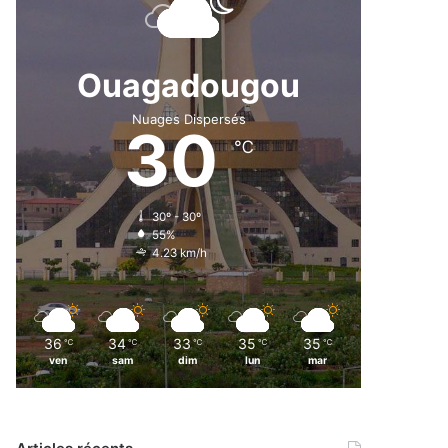
Ouagadougou
Nuages Dispersés
30
℃
30º - 30º
55%
4.23 km/h
36
34
33
35
35
℃
℃
℃
℃
℃
ven
sam
dim
lun
mar