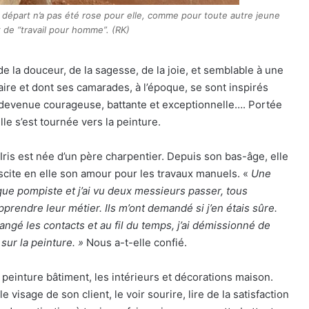
 départ n’a pas été rose pour elle, comme pour toute autre jeune
t de “travail pour homme”. (RK)
e la douceur, de la sagesse, de la joie, et semblable à une
maire et dont ses camarades, à l’époque, se sont inspirés
st devenue courageuse, battante et exceptionnelle…. Portée
lle s’est tournée vers la peinture.
, Iris est née d’un père charpentier. Depuis son bas-âge, elle
suscite en elle son amour pour les travaux manuels. «
Une
t que pompiste et j’ai vu deux messieurs passer, tous
apprendre leur métier. Ils m’ont demandé si j’en étais sûre.
angé les contacts et au fil du temps, j’ai démissionné de
ur la peinture. »
Nous a-t-elle confié.
a peinture bâtiment, les intérieurs et décorations maison.
le visage de son client, le voir sourire, lire de la satisfaction