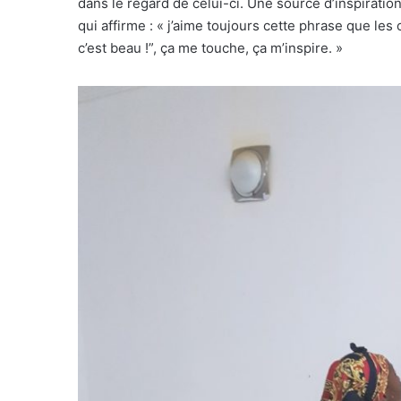
dans le regard de celui-ci. Une source d’inspiration
qui affirme : « j’aime toujours cette phrase que les
c’est beau !”, ça me touche, ça m’inspire. »