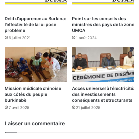
l
f
e
f
s
û
Délit d’apparence au Burkina:
Point sur les conseils des
5
t
l’effectivité de la loi pose
ministres des pays de la zone
7
e
problème
UMOA
e
n
6 juillet 2021
1 août 2024
a
t
s
l
s
e
e
u
m
r
b
s
l
a
é
r
Mission médicale chinoise
Accès universel à l’électricité:
e
aux côtés du peuple
des investissements
m
burkinabè
conséquents et structurants
s
e
g
s
7 avril 2025
21 juillet 2025
é
c
n
o
Laisser un commentaire
é
n
r
t