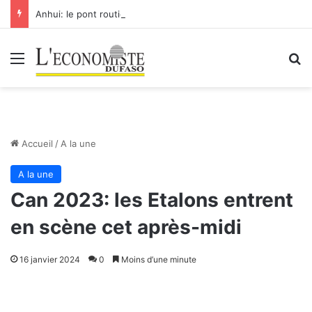
Anhui: le pont routier-ferroviaire sur le Yangtsé de Ma’anshan entre dans la phase finale en vue de sa mise en service
Menu
R
Accueil
/
A la une
A la une
Can 2023: les Etalons entrent
en scène cet après-midi
16 janvier 2024
0
Moins d’une minute