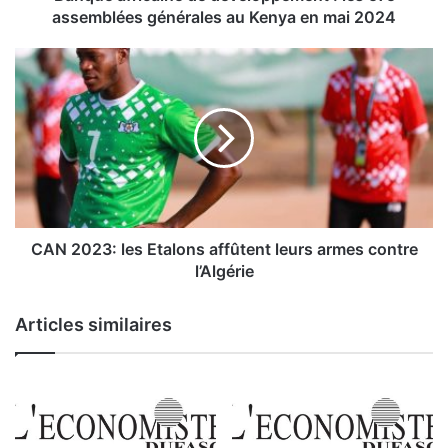
c
assemblées générales au Kenya en mai 2024
a
i
C
n
A
e
N
d
2
e
0
d
2
é
3
v
:
e
l
l
e
CAN 2023: les Etalons affûtent leurs armes contre
o
s
l’Algérie
p
E
p
t
Articles similaires
e
a
m
l
e
o
n
n
t
s
:
a