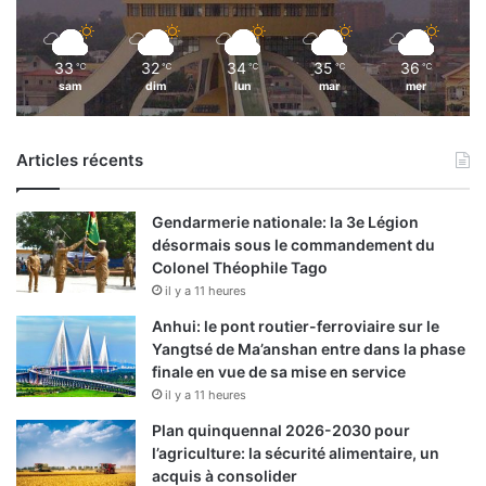
33
32
34
35
36
℃
℃
℃
℃
℃
sam
dim
lun
mar
mer
Articles récents
Gendarmerie nationale: la 3e Légion
désormais sous le commandement du
Colonel Théophile Tago
il y a 11 heures
Anhui: le pont routier-ferroviaire sur le
Yangtsé de Ma’anshan entre dans la phase
finale en vue de sa mise en service
il y a 11 heures
Plan quinquennal 2026-2030 pour
l’agriculture: la sécurité alimentaire, un
acquis à consolider