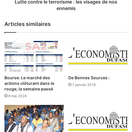
s
r
Lutte contre le terrorisme : les visages de nos
t
e
ennemis
a
l
r
e
Articles similaires
a
t
c
e
h
r
è
r
t
o
e
r
n
i
t
s
d
m
Bourse: Le marché des
De Bonnes Sources :
e
e
actions clôturant dans le
7 janvier 2019
s
:
rouge, la semaine passé
f
l
6 mai 2024
i
e
l
s
i
v
a
i
l
s
e
a