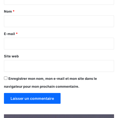
t
a
Nom
*
i
r
e
E-mail
*
*
Site web
Enregistrer mon nom, mon e-mail et mon site dans le
navigateur pour mon prochain commentaire.