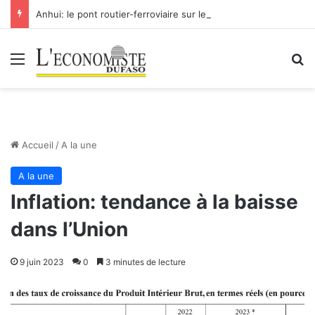
Anhui: le pont routier-ferroviaire sur le Yangtsé de Ma’anshan entre dans la phase finale en vue de sa mise en service
Menu
R
Accueil
/
A la une
A la une
Inflation: tendance à la baisse
dans l’Union
9 juin 2023
0
3 minutes de lecture