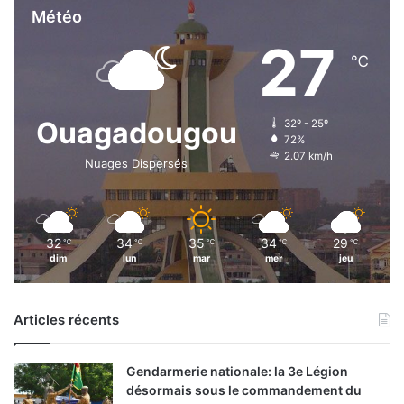
Météo
27
℃
Ouagadougou
32º - 25º
72%
2.07 km/h
Nuages Dispersés
32
34
35
34
29
℃
℃
℃
℃
℃
dim
lun
mar
mer
jeu
Articles récents
Gendarmerie nationale: la 3e Légion
désormais sous le commandement du