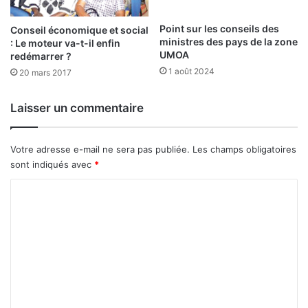
s
g
d
e
Point sur les conseils des
Conseil économique et social
e
ministres des pays de la zone
s
: Le moteur va-t-il enfin
UMOA
S
d
redémarrer ?
o
e
1 août 2024
20 mars 2017
c
n
i
o
Laisser un commentaire
é
s
t
e
é
n
Votre adresse e-mail ne sera pas publiée.
Les champs obligatoires
G
n
sont indiqués avec
*
é
e
n
m
C
é
i
o
r
s
a
m
l
m
e
e
n