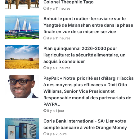
Colonel Théophile Tago
il y a 11 heures
Anhui: le pont routier-ferroviaire sur le
Yangtsé de Ma’anshan entre dans la phase
finale en vue de sa mise en service
il y a 11 heures
Plan quinquennal 2026-2030 pour
l’agriculture: la sécurité alimentaire, un
acquis à consolider
il y a 11 heures
PayPal: « Notre priorité est d’élargir l’accès
à des moyens plus efficaces » Dixit Otto
Williams, Senior Vice President et
Responsable mondial des partenariats de
PAYPAL
il y a 1 jour
Coris Bank International- SA: Lier votre
compte bancaire à votre Orange Money
il y a 2 jours