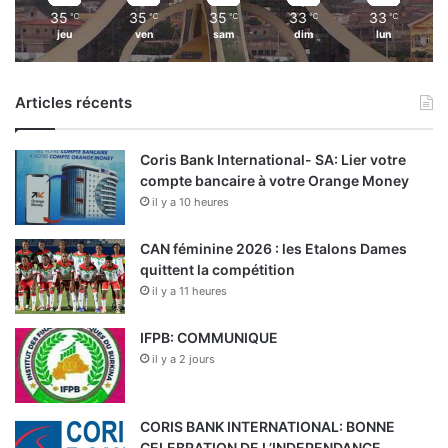
35
35
35
33
33
℃
℃
℃
℃
℃
jeu
ven
sam
dim
lun
Articles récents
Coris Bank International- SA: Lier votre
compte bancaire à votre Orange Money
il y a 10 heures
CAN féminine 2026 : les Etalons Dames
quittent la compétition
il y a 11 heures
IFPB: COMMUNIQUE
il y a 2 jours
CORIS BANK INTERNATIONAL: BONNE
CELEBRATION DE L’INDEPENDANCE