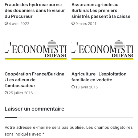
d
n
Assurance agricole au
Fraude des hydrocarbures:
a
f
Burkina: Les premiers
des douaniers dans le viseur
m
o
sinistrés passent à la caisse
du Procureur
a
r
9 mars 2021
4 avril 2022
i
c
n
e
t
a
i
u
e
p
n
l
t
u
s
s
Coopération France/Burkina
Agriculture : L’exploitation
a
: Les adieux de
familiale en vedette
g
l’ambassadeur
c
r
13 avril 2015
o
a
25 juillet 2016
n
n
f
d
Laisser un commentaire
i
F
a
o
n
r
Votre adresse e-mail ne sera pas publiée.
Les champs obligatoires
c
u
sont indiqués avec
*
e
m