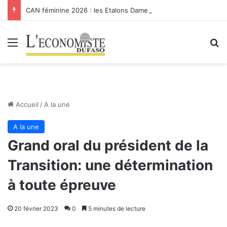
CAN féminine 2026 : les Etalons Dames quittent la compétition
Menu
R
Accueil
/
A la une
A la une
Grand oral du président de la
Transition: une détermination
à toute épreuve
20 février 2023
0
5 minutes de lecture