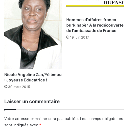
i
A
o
I
n
R
E
Hommes d’affaires franco-
D
burkinabè : A la redécouverte
de l’ambassade de France
E
S
19 juin 2017
A
C
T
I
O
N
Nicole Angeline Zan/Yélémou
N
: Joyeuse Educatrice !
A
30 mars 2015
I
R
Laisser un commentaire
E
S
Votre adresse e-mail ne sera pas publiée.
Les champs obligatoires
D
sont indiqués avec
*
U