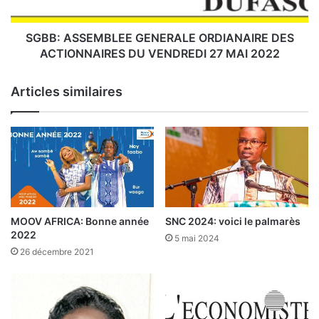
’
S
e
E
s
M
SGBB: ASSEMBLEE GENERALE ORDIANAIRE DES
t
B
ACTIONNAIRES DU VENDREDI 27 MAI 2022
p
L
a
E
Articles similaires
r
E
t
G
i
E
p
N
o
E
u
R
r
A
l
L
a
E
MOOV AFRICA: Bonne année
SNC 2024: voici le palmarès
3
O
2022
5 mai 2024
e
R
26 décembre 2021
é
D
d
I
i
A
t
N