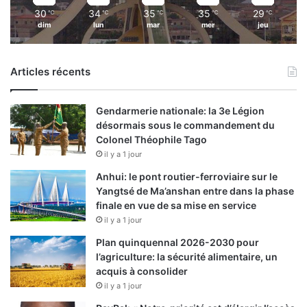
30
34
35
35
29
℃
℃
℃
℃
℃
dim
lun
mar
mer
jeu
Articles récents
Gendarmerie nationale: la 3e Légion
désormais sous le commandement du
Colonel Théophile Tago
il y a 1 jour
Anhui: le pont routier-ferroviaire sur le
Yangtsé de Ma’anshan entre dans la phase
finale en vue de sa mise en service
il y a 1 jour
Plan quinquennal 2026-2030 pour
l’agriculture: la sécurité alimentaire, un
acquis à consolider
il y a 1 jour