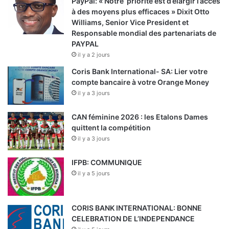
PayPal: « Notre priorité est d’élargir l’accès
à des moyens plus efficaces » Dixit Otto
Williams, Senior Vice President et
Responsable mondial des partenariats de
PAYPAL
il y a 2 jours
Coris Bank International- SA: Lier votre
compte bancaire à votre Orange Money
il y a 3 jours
CAN féminine 2026 : les Etalons Dames
quittent la compétition
il y a 3 jours
IFPB: COMMUNIQUE
il y a 5 jours
CORIS BANK INTERNATIONAL: BONNE
CELEBRATION DE L’INDEPENDANCE