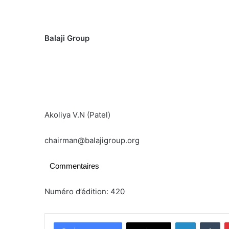
Balaji Group PGI
Akoliya V.N (Patel) V
chairman@balajigroup.org
Commentaires
Numéro d’édition: 420
Linkedin
Tumblr