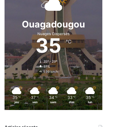
Ouagadougou
Nuages Dispersés
35
℃
35º - 29º
37%
1.99 km/h
35
37
34
33
35
℃
℃
℃
℃
℃
jeu
ven
sam
dim
lun