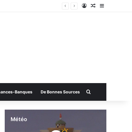
Connexion
Article Aléatoire
Sidebar (bar
Rechercher
nances-Banques
De Bonnes Sources
Météo