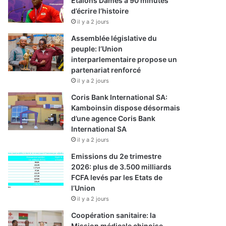
Etalons Dames à 90 minutes
d’écrire l’histoire
il y a 2 jours
Assemblée législative du
peuple: l’Union
interparlementaire propose un
partenariat renforcé
il y a 2 jours
Coris Bank International SA:
Kamboinsin dispose désormais
d’une agence Coris Bank
International SA
il y a 2 jours
Emissions du 2e trimestre
2026: plus de 3.500 milliards
FCFA levés par les Etats de
l’Union
il y a 2 jours
Coopération sanitaire: la
Mission médicale chinoise