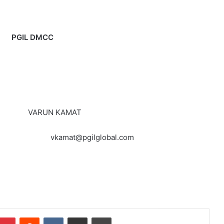
L DMCC
ARUN KAMAT
vkamat@pgilglobal.com
Pinterest
Reddit
VKontakte
Partager par email
Imprimer