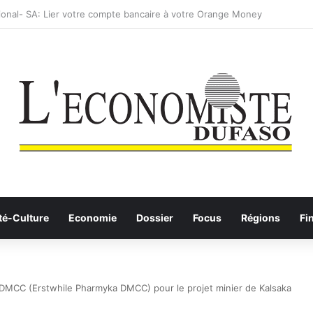
: les Etalons Dames quittent la compétition
té-Culture
Economie
Dossier
Focus
Régions
Fi
L DMCC (Erstwhile Pharmyka DMCC) pour le projet minier de Kalsaka