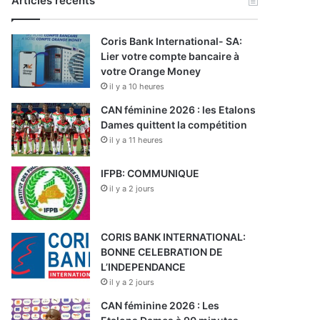
Articles récents
Coris Bank International- SA:
Lier votre compte bancaire à
votre Orange Money
il y a 10 heures
CAN féminine 2026 : les Etalons
Dames quittent la compétition
il y a 11 heures
IFPB: COMMUNIQUE
il y a 2 jours
CORIS BANK INTERNATIONAL:
BONNE CELEBRATION DE
L’INDEPENDANCE
il y a 2 jours
CAN féminine 2026 : Les