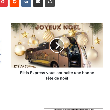
E
l
i
t
i
s
E
x
p
r
Elitis Express vous souhaite une bonne
e
fête de noël
s
s
v
o
u
s