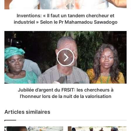
o
n
s
Inventions: « Il faut un tandem chercheur et
:
industriel » Selon le Pr Mahamadou Sawadogo
«
J
I
u
l
b
f
i
a
l
u
é
t
e
u
d
n
’
t
a
Jubilée d’argent du FRSIT: les chercheurs à
a
r
l’honneur lors de la nuit de la valorisation
n
g
d
e
Articles similaires
e
n
m
t
c
d