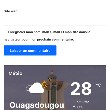
a
e
d
l
Site web
o
a
g
v
o
a
l
Enregistrer mon nom, mon e-mail et mon site dans le
o
r
navigateur pour mon prochain commentaire.
i
s
a
t
i
o
Météo
n
28
℃
Ouagadougou
30º - 26º
66%