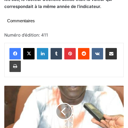
correspondait à la même année de l’indicateur.
Commentaires
Numéro d’édition: 411
Linkedin
Tumblr
Pinterest
Reddit
VKontakte
Partager par email
Imprimer
I
n
v
e
n
t
i