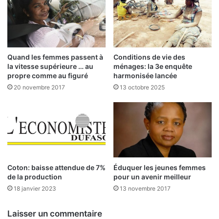
h
u
e
F
r
R
c
S
h
I
e
T
Quand les femmes passent à
Conditions de vie des
u
:
la vitesse supérieure … au
ménages: la 3e enquête
r
l
propre comme au figuré
harmonisée lancée
e
e
20 novembre 2017
13 octobre 2025
t
s
i
c
n
h
d
e
u
r
s
c
t
h
r
e
Coton: baisse attendue de 7%
Éduquer les jeunes femmes
i
de la production
pour un avenir meilleur
u
e
r
18 janvier 2023
13 novembre 2017
l
s
à
Laisser un commentaire
»
l