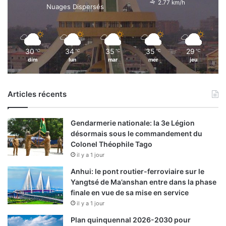
2.77 km/h
Nuages Dispersés
30
34
35
35
29
℃
℃
℃
℃
℃
dim
lun
mar
mer
jeu
Articles récents
Gendarmerie nationale: la 3e Légion
désormais sous le commandement du
Colonel Théophile Tago
il y a 1 jour
Anhui: le pont routier-ferroviaire sur le
Yangtsé de Ma’anshan entre dans la phase
finale en vue de sa mise en service
il y a 1 jour
Plan quinquennal 2026-2030 pour