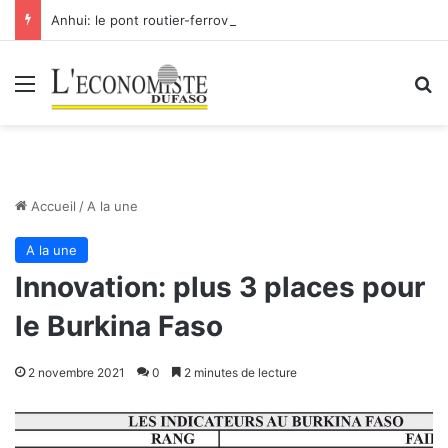
Anhui: le pont routier-ferroviaire sur le Yangtsé de Ma’anshan entre dans la phase finale en vue de sa mise en service
Menu
R
Accueil
/
A la une
A la une
Innovation: plus 3 places pour
le Burkina Faso
2 novembre 2021
0
2 minutes de lecture