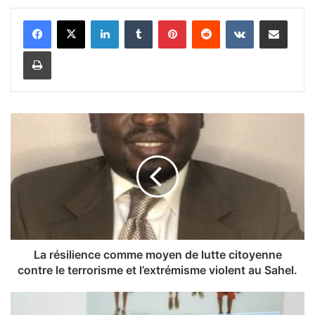
Linkedin
Tumblr
Pinterest
Reddit
VKontakte
Partager par email
Imprimer
L
a
r
é
s
i
l
i
e
n
La résilience comme moyen de lutte citoyenne
c
contre le terrorisme et l’extrémisme violent au Sahel.
e
c
P
o
é