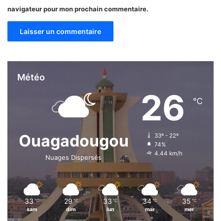
u
navigateur pour mon prochain commentaire.
S
a
h
e
l
.
Météo
26
℃
Ouagadougou
33º - 22º
74%
4.44 km/h
Nuages Dispersés
33
29
33
34
35
℃
℃
℃
℃
℃
sam
dim
lun
mar
mer