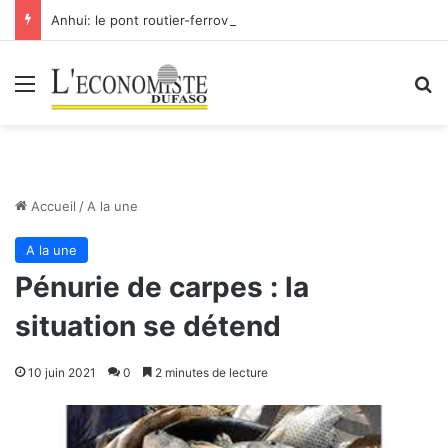
Anhui: le pont routier-ferroviaire sur le Yangtsé de Ma’anshan entre dans la phase finale en vue de sa mise en service
Menu
R
Accueil
/
A la une
A la une
Pénurie de carpes : la
situation se détend
10 juin 2021
0
2 minutes de lecture