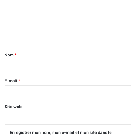
e
t
m
l
m
’
e
e
x
n
t
t
r
é
a
Nom
*
m
i
i
s
r
m
e
E-mail
*
e
*
v
i
o
Site web
l
e
n
t
Enregistrer mon nom, mon e-mail et mon site dans le
a