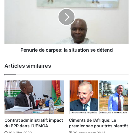
m
n
m
u
e
r
m
i
o
e
y
d
e
e
n
c
Pénurie de carpes: la situation se détend
d
a
e
r
Articles similaires
l
p
u
e
t
s
t
:
e
l
c
a
i
s
t
i
o
t
Contrat administratif: impact
Ciments de l’Afrique: Le
y
u
du PPP dans l’UEMOA
premier sac pour très bientôt
e
a
10 juillet 2023
30 septembre 2014