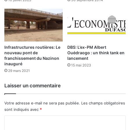
n
t
n
i
e
o
c
n
o
s
n
e
t
d
r
é
Infrastructures routières: Le
DBS: L’ex-PM Albert
e
t
nouveau pont de
Ouédraogo : un think tank en
l
franchissement du Nazinon
lancement
e
inauguré
e
n
15 mai 2023
t
d
29 mars 2021
e
r
Laisser un commentaire
r
o
r
Votre adresse e-mail ne sera pas publiée.
Les champs obligatoires
i
sont indiqués avec
*
s
m
C
e
o