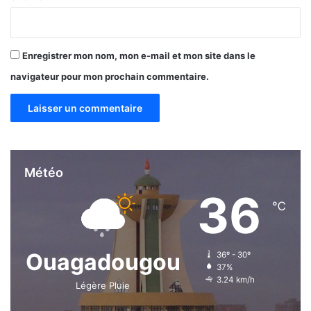
a
i
u
r
P
e
r
s
Enregistrer mon nom, mon e-mail et mon site dans le
é
s
navigateur pour mon prochain commentaire.
i
d
e
n
t
Météo
36
℃
Ouagadougou
36º - 30º
37%
3.24 km/h
Légère Pluie