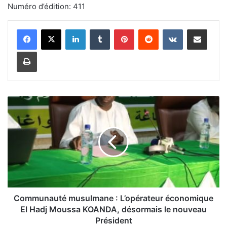
Numéro d’édition: 411
Linkedin
Tumblr
Pinterest
Reddit
VKontakte
Partager par email
Imprimer
C
o
m
m
u
n
a
u
t
é
Communauté musulmane : L’opérateur économique
m
El Hadj Moussa KOANDA, désormais le nouveau
u
Président