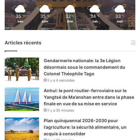
35
35
32
34
33
℃
℃
℃
℃
℃
ven
sam
dim
lun
mar
Articles récents
Gendarmerie nationale: la 3e Légion
désormais sous le commandement du
Colonel Théophile Tago
il y a 4 secondes
Anhui: le pont routier-ferroviaire sur le
Yangtsé de Ma’anshan entre dans la phase
finale en vue de sa mise en service
il y a 30 minutes
Plan quinquennal 2026-2030 pour
l’agriculture: la sécurité alimentaire, un
acquis à consolider