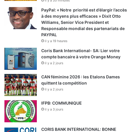
il y a 35 minutes
PayPal: « Notre priorité est d’élargir l’accès
à des moyens plus efficaces » Dixit Otto
Williams, Senior Vice President et
Responsable mondial des partenariats de
PAYPAL
il y a 19 heures
Coris Bank International- SA: Lier votre
compte bancaire à votre Orange Money
il y a 2 jours
CAN féminine 2026 : les Etalons Dames
quittent la compétition
il y a 2 jours
IFPB: COMMUNIQUE
il y a 3 jours
CORIS BANK INTERNATIONAL: BONNE