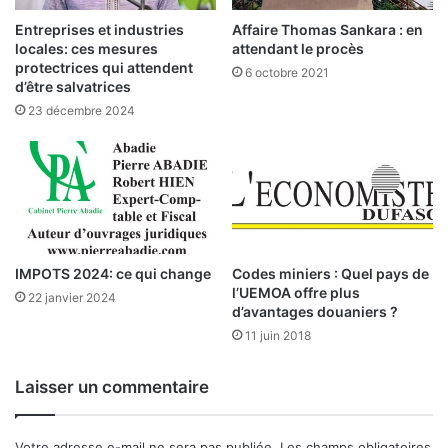
r
n
s
Entreprises et industries
Affaire Thomas Sankara : en
o
:
locales: ces mesures
attendant le procès
m
l
protectrices qui attendent
6 octobre 2021
i
e
d’être salvatrices
q
s
23 décembre 2024
u
e
e
n
E
t
l
r
H
e
a
p
d
r
j
IMPOTS 2024: ce qui change
Codes miniers : Quel pays de
i
M
l’UEMOA offre plus
s
22 janvier 2024
d’avantages douaniers ?
o
e
u
11 juin 2018
s
s
b
s
u
Laisser un commentaire
a
r
K
k
O
i
Votre adresse e-mail ne sera pas publiée.
Les champs obligatoires