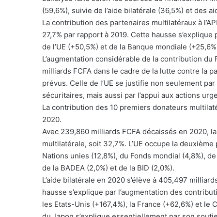
(59,6%), suivie de l’aide bilatérale (36,5%) et des
La contribution des partenaires multilatéraux à l’
27,7% par rapport à 2019. Cette hausse s’explique p
de l’UE (+50,5%) et de la Banque mondiale (+25,6%
L’augmentation considérable de la contribution du FM
milliards FCFA dans le cadre de la lutte contre l
prévus. Celle de l’UE se justifie non seulement par
sécuritaires, mais aussi par l’appui aux actions urg
La contribution des 10 premiers donateurs multilat
2020.
Avec 239,860 milliards FCFA décaissés en 2020, la
multilatérale, soit 32,7%. L’UE occupe la deuxième
Nations unies (12,8%), du Fonds mondial (4,8%), de
de la BADEA (2,0%) et de la BID (2,0%).
L’aide bilatérale en 2020 s’élève à 405,497 millia
hausse s’explique par l’augmentation des contribut
les Etats-Unis (+167,4%), la France (+62,6%) et le 
du Japon s’explique essentiellement par son soutien