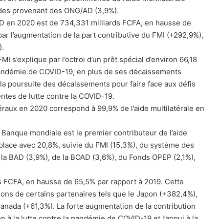
 aides provenant des ONG/AD (3,9%).
APD en 2020 est de 734,331 milliards FCFA, en hausse de
ar l’augmentation de la part contributive du FMI (+292,9%),
).
I s’explique par l’octroi d’un prêt spécial d’environ 66,18
a pandémie de COVID-19, en plus de ses décaissements
 la poursuite des décaissements pour faire face aux défis
entes de lutte contre la COVID-19.
éraux en 2020 correspond à 99,9% de l’aide multilatérale en
 Banque mondiale est le premier contributeur de l’aide
 place avec 20,8%, suivie du FMI (15,3%), du système des
 la BAD (3,9%), de la BOAD (3,6%), du Fonds OPEP (2,1%),
rds FCFA, en hausse de 65,5% par rapport à 2019. Cette
ions de certains partenaires tels que le Japon (+382,4%),
Canada (+61,3%). La forte augmentation de la contribution
 à la lutte contre la pandémie de COVID-19 et l’appui à la