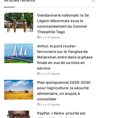
Articles récents
Gendarmerie nationale: la 3e
Légion désormais sous le
commandement du Colonel
Théophile Tago
il y a 11 heures
Anhui: le pont routier-
ferroviaire sur le Yangtsé de
Ma’anshan entre dans la phase
finale en vue de sa mise en
service
il y a 11 heures
Plan quinquennal 2026-2030
pour l’agriculture: la sécurité
alimentaire, un acquis à
consolider
il y a 11 heures
PayPal: « Notre priorité est