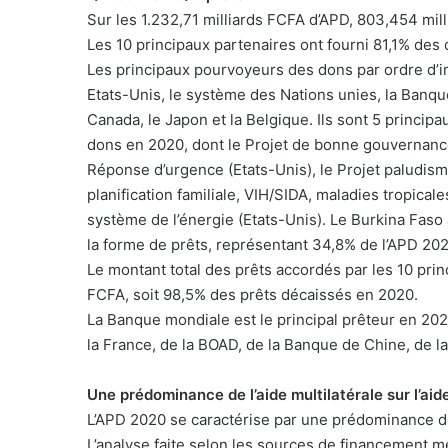
Sur les 1.232,71 milliards FCFA d’APD, 803,454 mil
Les 10 principaux partenaires ont fourni 81,1% des
Les principaux pourvoyeurs des dons par ordre d’
Etats-Unis, le système des Nations unies, la Banque
Canada, le Japon et la Belgique. Ils sont 5 princi
dons en 2020, dont le Projet de bonne gouvernanc
Réponse d’urgence (Etats-Unis), le Projet paludi
planification familiale, VIH/SIDA, maladies tropicale
système de l’énergie (Etats-Unis). Le Burkina Fas
la forme de prêts, représentant 34,8% de l’APD 202
Le montant total des prêts accordés par les 10 pri
FCFA, soit 98,5% des prêts décaissés en 2020.
La Banque mondiale est le principal prêteur en 2020
la France, de la BOAD, de la Banque de Chine, de l
Une prédominance de l’aide multilatérale sur l’aid
L’APD 2020 se caractérise par une prédominance de l’
L’analyse faite selon les sources de financement m