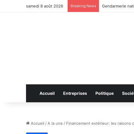
samedi 8 août 2026
Breaking News
Anhui: le pont ro
Accueil
Entreprises
Politique
Socié
Accueil
/
A la une
/
Financement extérieur: les raisons 