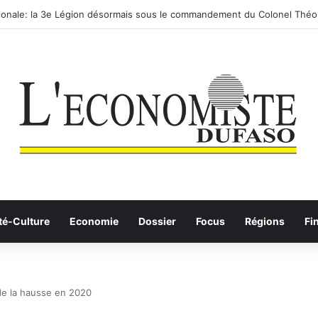
utier-ferroviaire sur le Yangtsé de Ma’anshan entre dans la phase final
té-Culture
Economie
Dossier
Focus
Régions
Fi
de la hausse en 2020