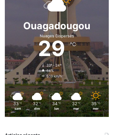
Ouagadougou
Nuages Dispersés
29
℃
33º - 24º
64%
5.13 km/h
33
32
34
32
35
℃
℃
℃
℃
℃
sam
dim
lun
mar
mer