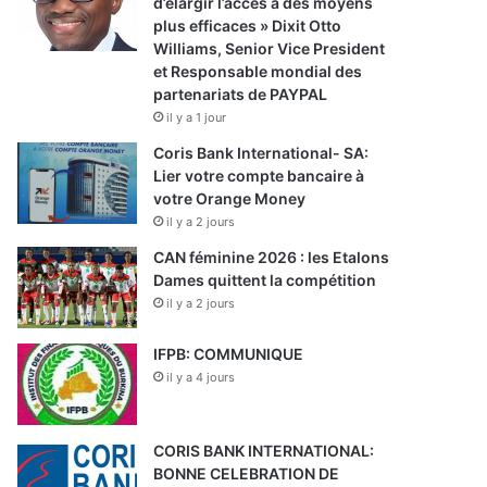
d’élargir l’accès à des moyens
plus efficaces » Dixit Otto
Williams, Senior Vice President
et Responsable mondial des
partenariats de PAYPAL
il y a 1 jour
Coris Bank International- SA:
Lier votre compte bancaire à
votre Orange Money
il y a 2 jours
CAN féminine 2026 : les Etalons
Dames quittent la compétition
il y a 2 jours
IFPB: COMMUNIQUE
il y a 4 jours
CORIS BANK INTERNATIONAL:
BONNE CELEBRATION DE