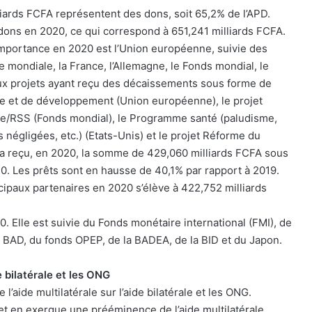
liards FCFA représentent des dons, soit 65,2% de l’APD.
 dons en 2020, ce qui correspond à 651,241 milliards FCFA.
importance en 2020 est l’Union européenne, suivie des
 mondiale, la France, l’Allemagne, le Fonds mondial, le
paux projets ayant reçu des décaissements sous forme de
e et de développement (Union européenne), le projet
sme/RSS (Fonds mondial), le Programme santé (paludisme,
s négligées, etc.) (Etats-Unis) et le projet Réforme du
o a reçu, en 2020, la somme de 429,060 milliards FCFA sous
0. Les prêts sont en hausse de 40,1% par rapport à 2019.
ncipaux partenaires en 2020 s’élève à 422,752 milliards
. Elle est suivie du Fonds monétaire international (FMI), de
a BAD, du fonds OPEP, de la BADEA, de la BID et du Japon.
e bilatérale et les ONG
aide multilatérale sur l’aide bilatérale et les ONG.
et en exergue une prééminence de l’aide multilatérale