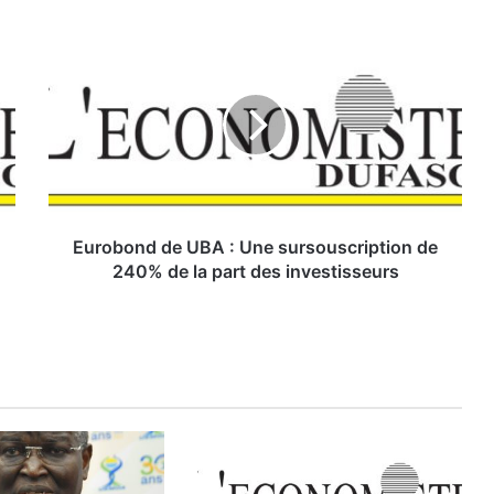
E
u
r
o
b
o
n
d
d
e
Eurobond de UBA : Une sursouscription de
U
240% de la part des investisseurs
B
A
:
U
n
e
s
u