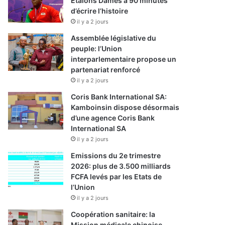
Etalons Dames à 90 minutes
d’écrire l’histoire
il y a 2 jours
Assemblée législative du
peuple: l’Union
interparlementaire propose un
partenariat renforcé
il y a 2 jours
Coris Bank International SA:
Kamboinsin dispose désormais
d’une agence Coris Bank
International SA
il y a 2 jours
Emissions du 2e trimestre
2026: plus de 3.500 milliards
FCFA levés par les Etats de
l’Union
il y a 2 jours
Coopération sanitaire: la
Mission médicale chinoise