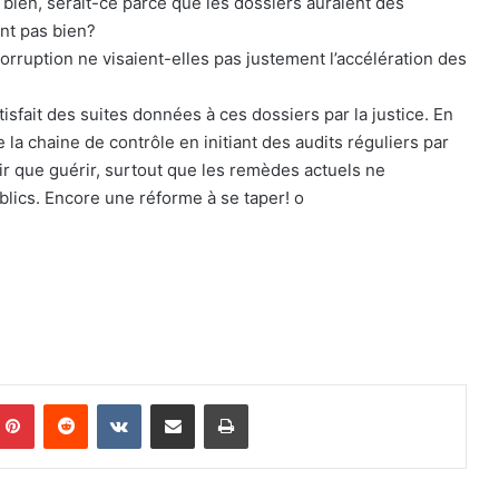
ien, serait-ce parce que les dossiers auraient des
nt pas bien?
corruption ne visaient-elles pas justement l’accélération des
isfait des suites données à ces dossiers par la justice. En
 la chaine de contrôle en initiant des audits réguliers par
nir que guérir, surtout que les remèdes actuels ne
lics. Encore une réforme à se taper! o
Pinterest
Reddit
VKontakte
Partager par email
Imprimer