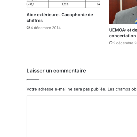
c
u
Aide extérieure : Cacophonie de
l
chiffres
t
u
4 décembre 2014
UEMOA: et de
r
concertation 
e
2 décembre 
l
e
t
t
Laisser un commentaire
o
u
r
Votre adresse e-mail ne sera pas publiée.
Les champs obl
i
s
C
t
o
i
q
m
u
m
e
:
e