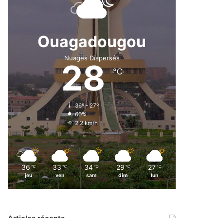
Ouagadougou
Nuages Dispersés
28
℃
36º - 27º
60%
2.2 km/h
36
33
34
29
27
℃
℃
℃
℃
℃
jeu
ven
sam
dim
lun