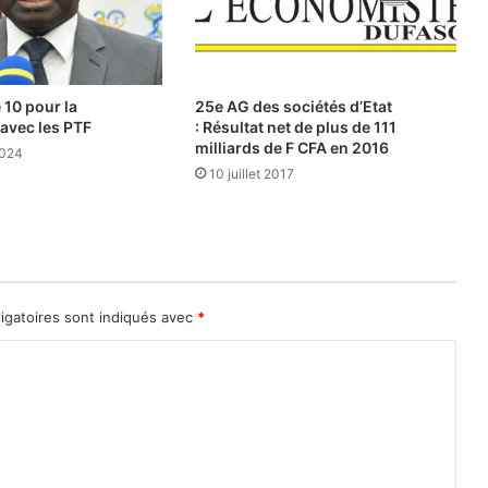
r
s
o
u
s
 10 pour la
25e AG des sociétés d’Etat
c
avec les PTF
: Résultat net de plus de 111
r
milliards de F CFA en 2016
2024
i
10 juillet 2017
p
t
i
o
n
d
igatoires sont indiqués avec
*
e
2
4
0
%
d
e
l