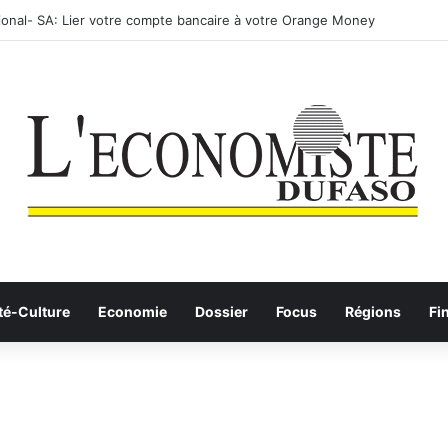
: les Etalons Dames quittent la compétition
té-Culture
Economie
Dossier
Focus
Régions
Fi