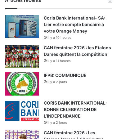
Articles récents
Coris Bank International- SA:
Lier votre compte bancaire à
votre Orange Money
il y a 10 heures
CAN féminine 2026 : les Etalons
Dames quittent la compétition
il y a 11 heures
IFPB: COMMUNIQUE
il y a 2 jours
CORIS BANK INTERNATIONAL:
BONNE CELEBRATION DE
L’INDEPENDANCE
il y a 2 jours
CAN féminine 2026 : Les