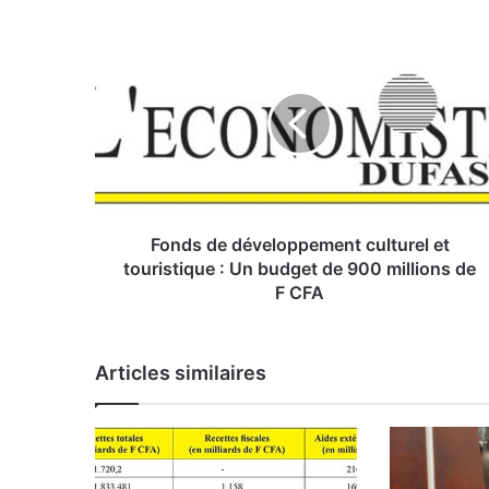
F
o
n
d
s
d
e
d
é
v
Fonds de développement culturel et
e
touristique : Un budget de 900 millions de
l
F CFA
o
p
p
Articles similaires
e
m
e
n
t