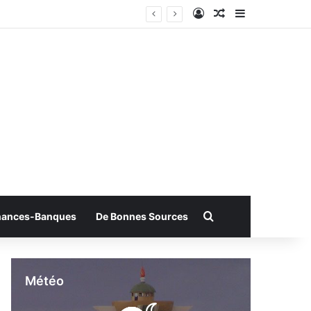
Connexion
Article Aléatoire
Sidebar (bar
Rechercher
nances-Banques
De Bonnes Sources
Météo