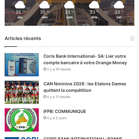
35
35
35
33
33
℃
℃
℃
℃
℃
jeu
ven
sam
dim
lun
Articles récents
Coris Bank International- SA: Lier votre
compte bancaire à votre Orange Money
il y a 10 heures
CAN féminine 2026 : les Etalons Dames
quittent la compétition
il y a 11 heures
IFPB: COMMUNIQUE
il y a 2 jours
CORIS BANK INTERNATIONAL: BONNE