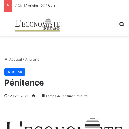
CAN féminine 2026 : les Etalons Dames quittent la compétition
Menu
R
Accueil
/
A la une
A la une
Pénitence
12 avril 2021
0
Temps de lecture 1 minute