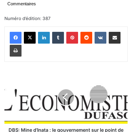
Commentaires
Numéro d’édition: 387
Linkedin
Tumblr
Pinterest
Reddit
VKontakte
Partager par email
Imprimer
D
B
S
:
M
i
n
e
d
’
DBS: Mine d’Inata : le gouvernement sur le point de