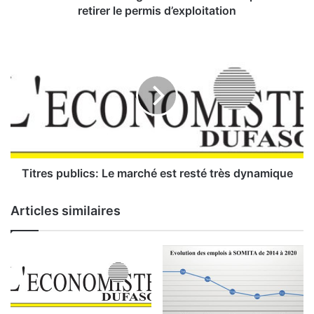
I
retirer le permis d’exploitation
n
a
T
t
i
a
t
r
:
e
l
s
e
p
g
u
o
b
u
l
Titres publics: Le marché est resté très dynamique
v
i
e
c
Articles similaires
r
s
n
:
e
L
m
e
e
m
n
a
t
r