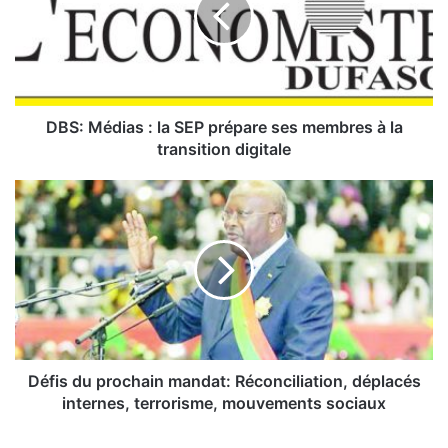
M
é
d
i
a
s
DBS: Médias : la SEP prépare ses membres à la
:
transition digitale
l
a
D
S
é
E
f
P
i
p
s
r
d
é
u
p
p
a
r
r
o
Défis du prochain mandat: Réconciliation, déplacés
e
c
internes, terrorisme, mouvements sociaux
s
h
e
a