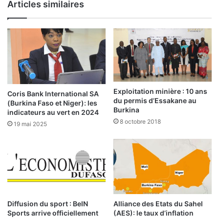
Articles similaires
s
i
m
n
e
m
m
a
b
n
r
d
e
a
s
t
à
:
Exploitation minière : 10 ans
Coris Bank International SA
l
R
du permis d’Essakane au
(Burkina Faso et Niger): les
a
Burkina
é
indicateurs au vert en 2024
t
c
8 octobre 2018
19 mai 2025
r
o
a
n
n
c
s
i
i
l
t
i
i
a
o
t
Diffusion du sport : BeIN
Alliance des Etats du Sahel
n
Sports arrive officiellement
(AES): le taux d’inflation
i