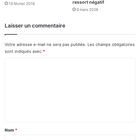
ressort négatif
d
o
19 février 2018
i
n
9 mars 2026
g
,
i
d
Laisser un commentaire
t
é
a
p
l
l
Votre adresse e-mail ne sera pas publiée.
Les champs obligatoires
e
a
sont indiqués avec
*
c
é
C
s
o
i
m
n
t
m
e
e
r
n
n
e
t
s
,
a
Nom
*
t
i