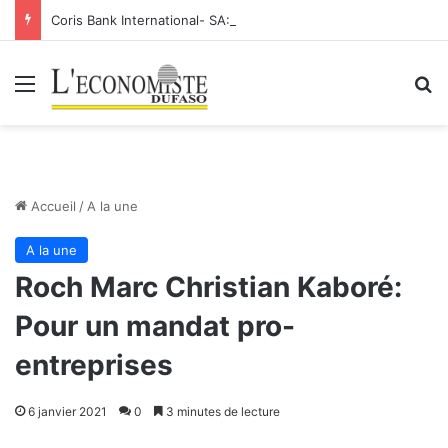
Coris Bank International- SA: Lier votre compte bancaire à votre Orange Money
Menu
R
Accueil
/
A la une
A la une
Roch Marc Christian Kaboré:
Pour un mandat pro-
entreprises
6 janvier 2021
0
3 minutes de lecture