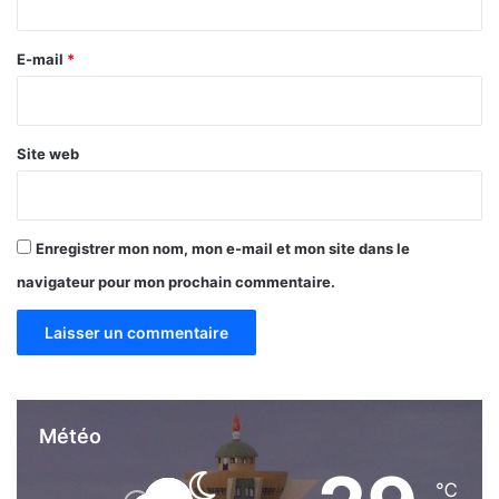
e
r
r
r
e
E-mail
*
o
*
r
i
s
Site web
m
e
,
m
Enregistrer mon nom, mon e-mail et mon site dans le
o
navigateur pour mon prochain commentaire.
u
v
e
m
e
n
t
Météo
s
s
℃
o