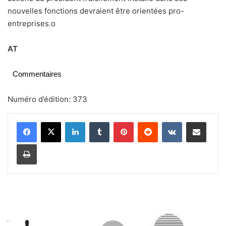
nouvelles fonctions devraient être orientées pro-
entreprises.
o
AT
Commentaires
Numéro d’édition: 373
Linkedin
Tumblr
Pinterest
Reddit
VKontakte
Partager par email
Imprimer
D
B
S
: