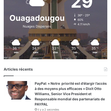
29
c
i
a
Ouagadougou
36º - 25º
u
60%
4.11 km/h
x
Nuages Dispersés
36
34
33
35
35
℃
℃
℃
℃
℃
ven
sam
dim
lun
mar
Articles récents
PayPal: « Notre priorité est d’élargir l’accès
à des moyens plus efficaces » Dixit Otto
Williams, Senior Vice President et
Responsable mondial des partenariats de
PAYPAL
il y a 2 secondes