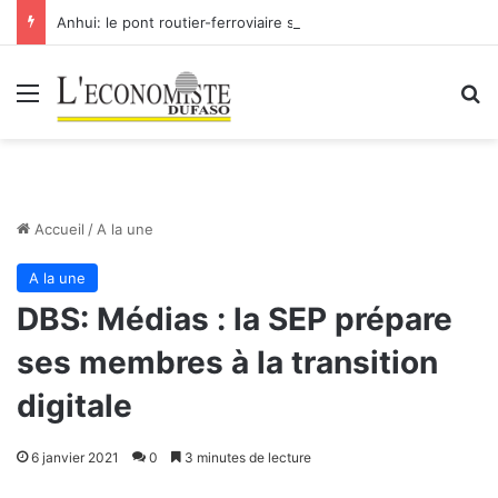
Anhui: le pont routier-ferroviaire sur le Yangtsé de Ma’anshan entre dans la phase finale en vue de sa mise en service
Menu
R
Accueil
/
A la une
A la une
DBS: Médias : la SEP prépare
ses membres à la transition
digitale
6 janvier 2021
0
3 minutes de lecture