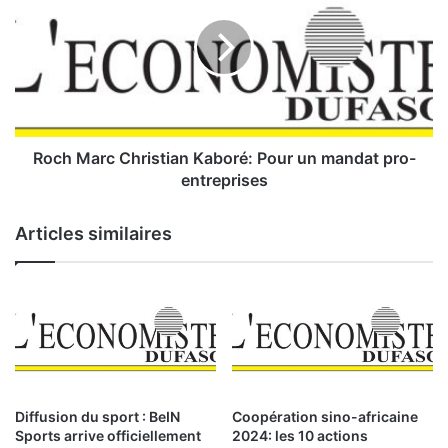
o
c
n
h
j
M
o
a
n
r
c
c
t
C
u
h
Roch Marc Christian Kaboré: Pour un mandat pro-
r
r
entreprises
e
i
e
s
Articles similaires
c
t
o
i
n
a
o
n
m
K
i
a
q
b
u
o
e
r
Diffusion du sport : BeIN
Coopération sino-africaine
i
é
Sports arrive officiellement
2024: les 10 actions