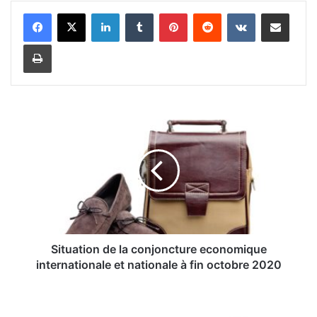
Linkedin
Tumblr
Pinterest
Reddit
VKontakte
Partager par email
Imprimer
S
i
t
u
a
t
i
o
n
d
Situation de la conjoncture economique
e
internationale et nationale à fin octobre 2020
l
a
R
c
o