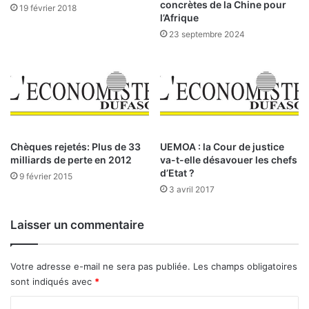
n
:
concrètes de la Chine pour
19 février 2018
t
P
l’Afrique
e
o
23 septembre 2024
r
u
n
r
a
u
t
n
i
m
o
a
n
n
a
Chèques rejetés: Plus de 33
UEMOA : la Cour de justice
d
milliards de perte en 2012
va-t-elle désavouer les chefs
l
a
d’Etat ?
e
t
9 février 2015
e
3 avril 2017
p
t
r
n
o
Laisser un commentaire
a
-
t
e
i
n
Votre adresse e-mail ne sera pas publiée.
Les champs obligatoires
o
t
sont indiqués avec
*
n
r
a
e
C