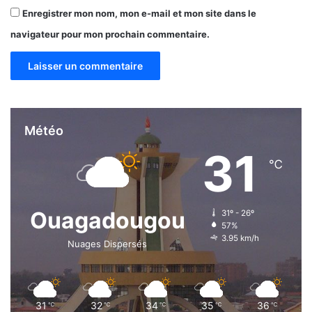
Enregistrer mon nom, mon e-mail et mon site dans le
navigateur pour mon prochain commentaire.
Météo
31
℃
Ouagadougou
31º - 26º
57%
3.95 km/h
Nuages Dispersés
31
32
34
35
36
℃
℃
℃
℃
℃