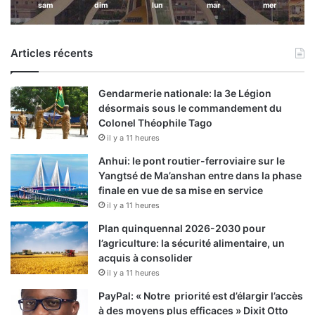
sam
dim
lun
mar
mer
Articles récents
Gendarmerie nationale: la 3e Légion
désormais sous le commandement du
Colonel Théophile Tago
il y a 11 heures
Anhui: le pont routier-ferroviaire sur le
Yangtsé de Ma’anshan entre dans la phase
finale en vue de sa mise en service
il y a 11 heures
Plan quinquennal 2026-2030 pour
l’agriculture: la sécurité alimentaire, un
acquis à consolider
il y a 11 heures
PayPal: « Notre priorité est d’élargir l’accès
à des moyens plus efficaces » Dixit Otto