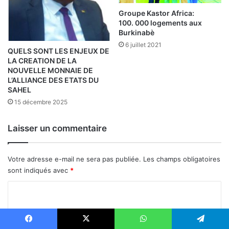
i
N
Groupe Kastor Africa:
o
i
100. 000 logements aux
n
g
Burkinabè
s
e
6 juillet 2021
F
r
QUELS SONT LES ENJEUX DE
C
LA CREATION DE LA
F
NOUVELLE MONNAIE DE
A
L’ALLIANCE DES ETATS DU
SAHEL
15 décembre 2025
Laisser un commentaire
Votre adresse e-mail ne sera pas publiée.
Les champs obligatoires
sont indiqués avec
*
C
o
m