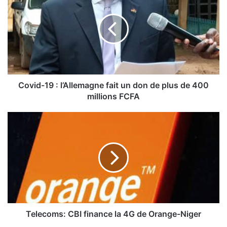
v
i
d
-
1
9
:
l
Covid-19 : l’Allemagne fait un don de plus de 400
’
millions FCFA
A
l
T
l
e
e
l
m
e
a
c
g
o
n
m
e
s
f
:
a
C
Telecoms: CBI finance la 4G de Orange-Niger
i
B