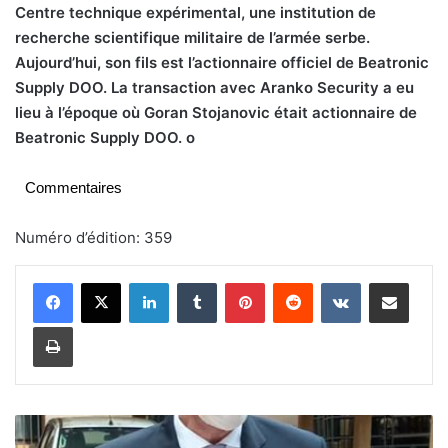
Centre technique expérimental, une institution de
recherche scientifique militaire de l’armée serbe.
Aujourd’hui, son fils est l’actionnaire officiel de Beatronic
Supply DOO. La transaction avec Aranko Security a eu
lieu à l’époque où Goran Stojanovic était actionnaire de
Beatronic Supply DOO. o
Commentaires
Numéro d’édition: 359
Linkedin
Tumblr
Pinterest
Reddit
VKontakte
Partager par email
Imprimer
C
o