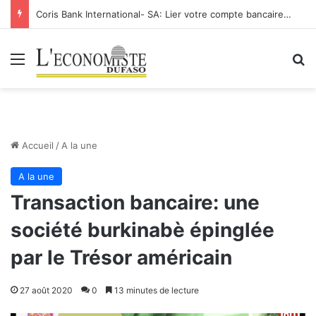
Coris Bank International- SA: Lier votre compte bancaire à votre Orange Money
Menu
R
Accueil
/
A la une
A la une
Transaction bancaire: une
société burkinabè épinglée
par le Trésor américain
27 août 2020
0
13 minutes de lecture