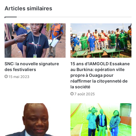
t
I
Articles similaires
u
f
n
i
d
n
o
a
n
n
d
c
e
e
p
l
l
a
SNC: la nouvelle signature
15 ans d’IAMGOLD Essakane
u
4
des festivaliers
au Burkina: opération ville
s
G
propre à Ouaga pour
15 mai 2023
d
d
réaffirmer la citoyenneté de
e
la société
e
4
O
7 août 2025
0
r
0
a
m
n
i
g
l
e
l
-