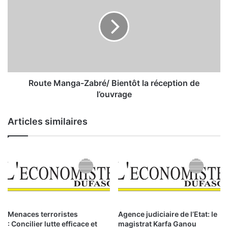
e
u
s
t
s
e
o
M
c
a
i
n
é
g
t
a
Route Manga-Zabré/ Bientôt la réception de
é
-
l’ouvrage
s
Z
d
a
Articles similaires
’
b
E
r
t
é
a
/
t
B
:
i
l
e
e
n
t
t
Menaces terroristes
Agence judiciaire de l’Etat: le
o
ô
: Concilier lutte efficace et
magistrat Karfa Ganou