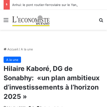
Anhui: le pont routier-ferroviaire sur le Yangtsé de Ma’anshan entre dans la phase finale en vue de sa mise en service
Menu
R
Accueil
/
A la une
A la une
Hilaire Kaboré, DG de
Sonabhy: «un plan ambitieux
d’investissements à l’horizon
2025 »