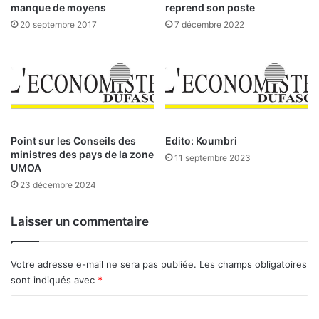
p
t
manque de moyens
reprend son poste
5
l
20 septembre 2017
7 décembre 2022
e
a
n
r
2
é
0
c
1
e
9
p
t
i
Point sur les Conseils des
Edito: Koumbri
ministres des pays de la zone
o
11 septembre 2023
UMOA
n
d
23 décembre 2024
e
l
Laisser un commentaire
’
o
u
Votre adresse e-mail ne sera pas publiée.
Les champs obligatoires
v
sont indiqués avec
*
r
a
C
g