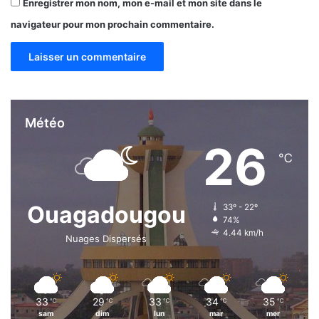
Enregistrer mon nom, mon e-mail et mon site dans le
navigateur pour mon prochain commentaire.
Météo
26
℃
Ouagadougou
33º - 22º
74%
4.44 km/h
Nuages Dispersés
33
29
33
34
35
℃
℃
℃
℃
℃
sam
dim
lun
mar
mer