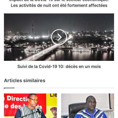
C
Les activités de nuit ont été fortement affectées
o
v
S
i
u
d
i
-
v
1
i
9
d
s
e
u
l
r
a
l
C
Suivi de la Covid-19 10: décès en un mois
e
o
s
v
Articles similaires
e
i
c
d
t
-
e
1
u
9
r
1
é
0