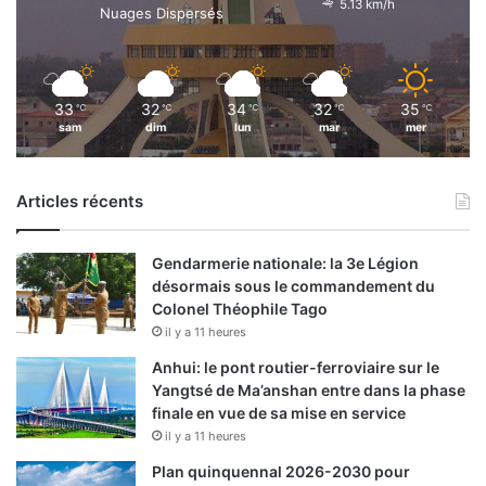
5.13 km/h
Nuages Dispersés
33
32
34
32
35
℃
℃
℃
℃
℃
sam
dim
lun
mar
mer
Articles récents
Gendarmerie nationale: la 3e Légion
désormais sous le commandement du
Colonel Théophile Tago
il y a 11 heures
Anhui: le pont routier-ferroviaire sur le
Yangtsé de Ma’anshan entre dans la phase
finale en vue de sa mise en service
il y a 11 heures
Plan quinquennal 2026-2030 pour