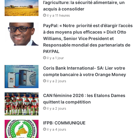
l’agriculture: la sécurité alimentaire, un
acquis à consolider
il y a 11 heures
PayPal: « Notre priorité est d’élargir l’accès
à des moyens plus efficaces » Dixit Otto
Williams, Senior Vice President et
Responsable mondial des partenariats de
PAYPAL
il y a 1 jour
Coris Bank International- SA: Lier votre
compte bancaire à votre Orange Money
il y a 2 jours
CAN féminine 2026 : les Etalons Dames
quittent la compétition
il y a 2 jours
IFPB: COMMUNIQUE
il y a 4 jours