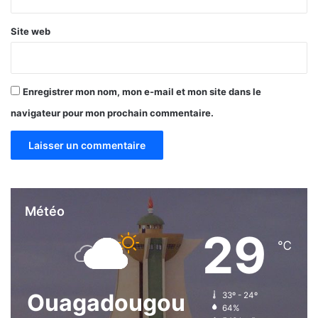
a
f
Site web
f
e
c
t
Enregistrer mon nom, mon e-mail et mon site dans le
é
navigateur pour mon prochain commentaire.
e
s
Météo
29
℃
Ouagadougou
33º - 24º
64%