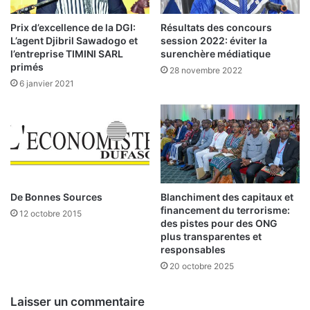
c
:
o
d
Prix d’excellence de la DGI:
Résultats des concours
n
é
L’agent Djibril Sawadogo et
session 2022: éviter la
o
c
l’entreprise TIMINI SARL
surenchère médiatique
m
è
primés
28 novembre 2022
i
s
6 janvier 2021
q
e
u
n
e
u
:
n
L
m
e
o
s
i
a
De Bonnes Sources
Blanchiment des capitaux et
s
financement du terrorisme:
c
12 octobre 2015
des pistes pour des ONG
t
plus transparentes et
i
responsables
v
20 octobre 2025
i
t
é
Laisser un commentaire