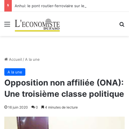
Anhui: le pont routier-ferroviaire sur le Yangtsé de Ma’anshan entre dans la phase finale en vue de sa mise en service
Menu
R
Accueil
/
A la une
A la une
Opposition non affiliée (ONA):
Une troisième classe politique
16 juin 2020
0
4 minutes de lecture