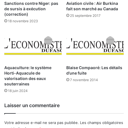
:
l
Sanctions contre Niger: pas
Aviation civile : Air Burkina
’
de sursis à exécution
fait son marché au Canada
L
A
(correction)
25 septembre 2017
’
C
18 novembre 2023
E
A
t
M
a
E
t
v
:
a
a
O
u
u
Aquaculture: le système
Blaise Compaoré: Les détails
d
a
Horti-Aquacule de
d’une fuite
i
valorisation des eaux
g
7 novembre 2014
souterraines
t
a
e
d
18 juin 2024
r
o
u
Laisser un commentaire
g
o
u
Votre adresse e-mail ne sera pas publiée.
Les champs obligatoires
,