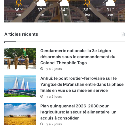
36
37
34
36
31
℃
℃
℃
℃
℃
lun
mar
mer
jeu
ven
Articles récents
Gendarmerie nationale: la 3e Légion
désormais sous le commandement du
Colonel Théophile Tago
il y a 2 jours
Anhui: le pont routier-ferroviaire sur le
Yangtsé de Ma’anshan entre dans la phase
finale en vue de sa mise en service
il y a 2 jours
Plan quinquennal 2026-2030 pour
l’agriculture: la sécurité alimentaire, un
acquis à consolider
il y a 2 jours