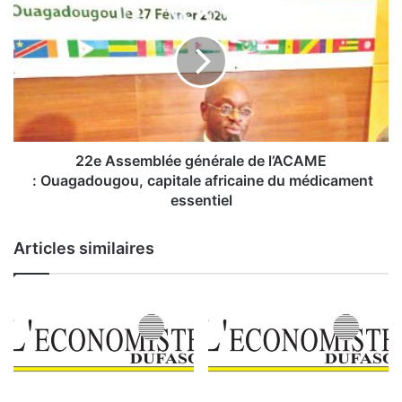
r
2
e
e
«
A
s
i
s
r
e
r
m
é
b
g
l
22e Assemblée générale de l’ACAME
u
é
: Ouagadougou, capitale africaine du médicament
l
e
essentiel
i
g
è
é
Articles similaires
r
n
e
é
r
»
a
2
l
0
e
1
d
9
e