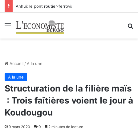
Anhui: le pont routier-ferroviaire sur le Yangtsé de Ma’anshan entre dans la phase finale en vue de sa mise en service
Menu
R
Accueil
/
A la une
A la une
Structuration de la filière maïs
: Trois faîtières voient le jour à
Koudougou
9 mars 2020
0
2 minutes de lecture