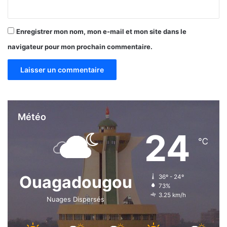
d
i
c
Enregistrer mon nom, mon e-mail et mon site dans le
a
navigateur pour mon prochain commentaire.
m
e
n
t
e
s
s
Météo
e
24
n
℃
t
i
e
l
Ouagadougou
36º - 24º
73%
3.25 km/h
Nuages Dispersés