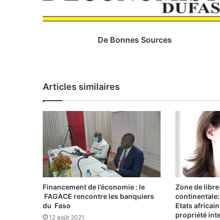
e
s
S
o
De Bonnes Sources
u
r
c
e
Articles similaires
s
Financement de l’économie : le
Zone de libr
FAGACE rencontre les banquiers
continentale
du Faso
Etats africai
propriété inte
12 août 2021