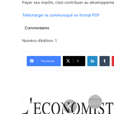
Payer ses impôts, c’est contribuer au développeme
Télécharger le communiqué en format PDF
Commentaires
Numéro d’édition: 1
Linkedin
Tumblr
Facebook
X
D
e
B
o
n
n