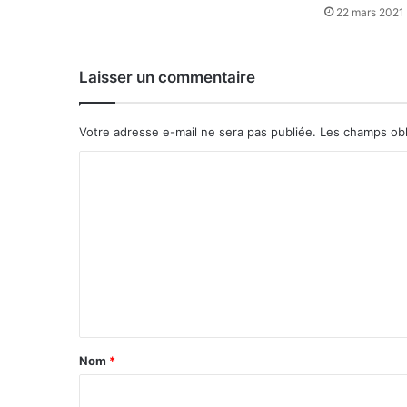
22 mars 2021
Laisser un commentaire
Votre adresse e-mail ne sera pas publiée.
Les champs obl
C
o
m
m
e
n
t
a
Nom
*
i