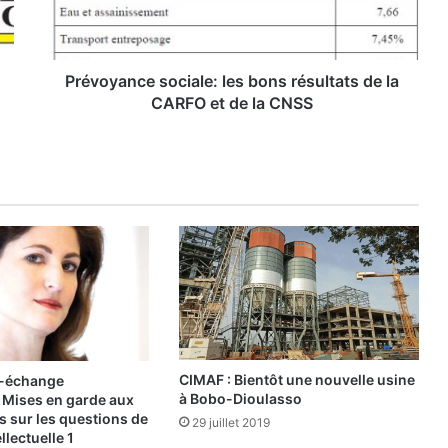
a
n
c
e
Prévoyance sociale: les bons résultats de la
s
CARFO et de la CNSS
o
c
i
a
l
e
:
l
e
s
b
o
n
CIMAF : Bientôt une nouvelle usine
e-échange
s
à Bobo-Dioulasso
: Mises en garde aux
r
ns sur les questions de
29 juillet 2019
é
llectuelle 1