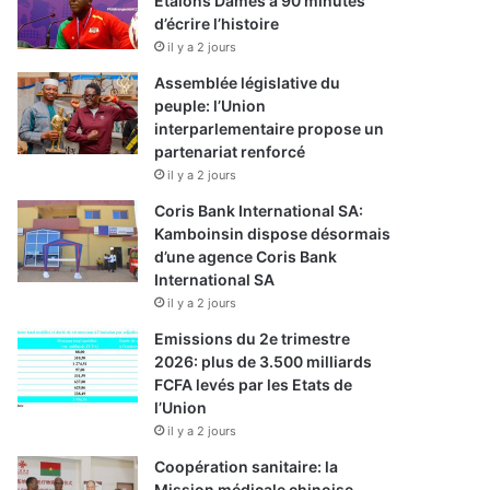
Etalons Dames à 90 minutes
d’écrire l’histoire
il y a 2 jours
Assemblée législative du
peuple: l’Union
interparlementaire propose un
partenariat renforcé
il y a 2 jours
Coris Bank International SA:
Kamboinsin dispose désormais
d’une agence Coris Bank
International SA
il y a 2 jours
Emissions du 2e trimestre
2026: plus de 3.500 milliards
FCFA levés par les Etats de
l’Union
il y a 2 jours
Coopération sanitaire: la
Mission médicale chinoise