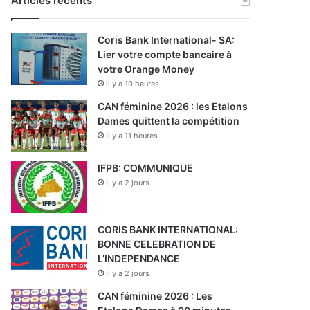
Articles récents
Coris Bank International- SA:
Lier votre compte bancaire à
votre Orange Money
il y a 10 heures
CAN féminine 2026 : les Etalons
Dames quittent la compétition
il y a 11 heures
IFPB: COMMUNIQUE
il y a 2 jours
CORIS BANK INTERNATIONAL:
BONNE CELEBRATION DE
L’INDEPENDANCE
il y a 2 jours
CAN féminine 2026 : Les