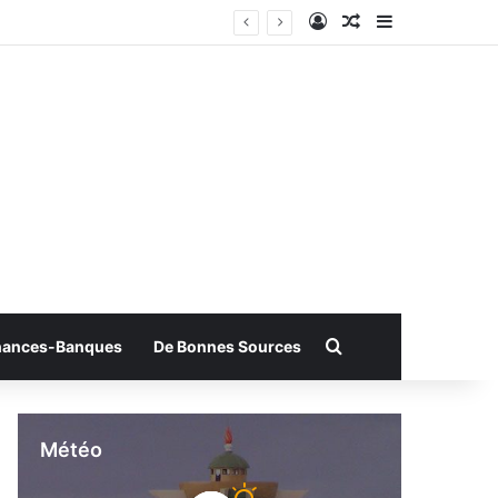
Connexion
Article Aléatoire
Sidebar (bar
Rechercher
nances-Banques
De Bonnes Sources
Météo