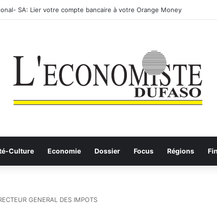
: les Etalons Dames quittent la compétition
té-Culture
Economie
Dossier
Focus
Régions
Fi
RECTEUR GENERAL DES IMPOTS