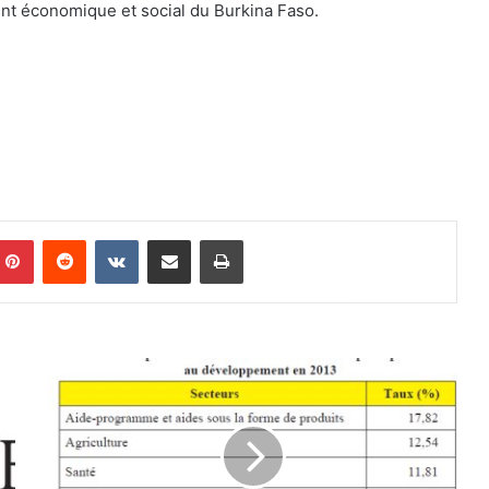
nt économique et social du Burkina Faso.
Pinterest
Reddit
VKontakte
Partager par email
Imprimer
P
r
é
v
o
y