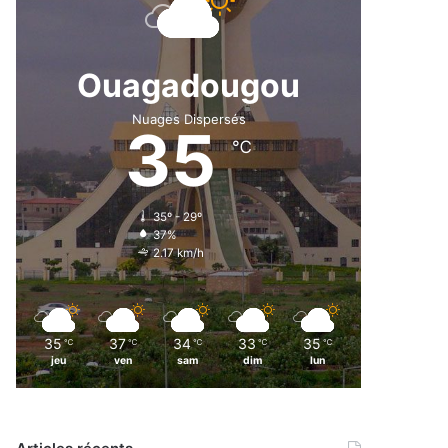
Ouagadougou
Nuages Dispersés
35
℃
35º - 29º
37%
2.17 km/h
35
37
34
33
35
℃
℃
℃
℃
℃
jeu
ven
sam
dim
lun