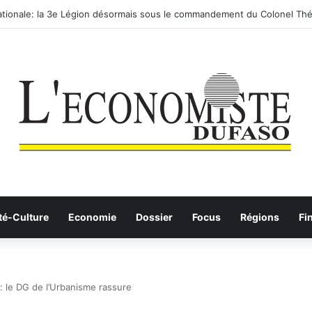
routier-ferroviaire sur le Yangtsé de Ma’anshan entre dans la phase fina
té-Culture
Economie
Dossier
Focus
Régions
Fi
: le DG de l’Urbanisme rassure