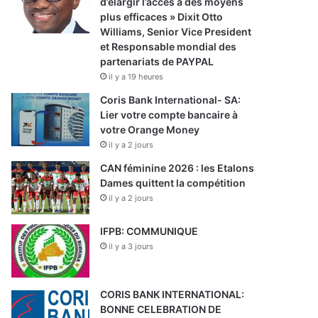
d’élargir l’accès à des moyens
plus efficaces » Dixit Otto
Williams, Senior Vice President
et Responsable mondial des
partenariats de PAYPAL
il y a 19 heures
Coris Bank International- SA:
Lier votre compte bancaire à
votre Orange Money
il y a 2 jours
CAN féminine 2026 : les Etalons
Dames quittent la compétition
il y a 2 jours
IFPB: COMMUNIQUE
il y a 3 jours
CORIS BANK INTERNATIONAL:
BONNE CELEBRATION DE