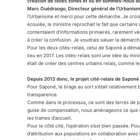
création de telles zones et où en sommes-nous da
Marc Ouédraogo, Directeur général de l’Urbanism
l’Urbanisme et merci pour cette démarche. Je croi
écoulée, le ministre reprochait le fait que certains
contentaient d’informations primaires, rarement vér
à créer la confusion. Je voudrais saluer la démarch
Pour les deux cités-relais, celui de Saponé a démar
lieu en 2017. Les cités-relais sont une idée du minis
était de créer des centres urbains relais, comme le
Depuis 2013 donc, le projet cité-relais de Saponé 
Pour Saponé, le tirage au sort s’était relativement 
transparence.
Comme dans le processus, ce sont des terres de 
guise de compensation, nous aménageons ce que nou
les trames d’accueil.
Pour le côté cité, l’opération s’est bien passée. Pour 
d’attribution aux populations en collaboration avec 