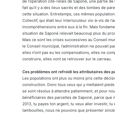
de l’opération cité-relais de Saponé, une partie de
fait qu’il y a des lieux sacrés et des tombes de pare
cette situation. Entretemps, ces mêmes populations 
Collectif, qui était leur interlocuteur vis-à-vis de l
incompréhensions entre eux à la fin. Mais fondament
situation de Saponé relevait beaucoup plus du proce
Mais ce sont les crises successives au Conseil mu
le Conseil municipal, l’administration ne pouvait p
elles n’ont pas eu les compensations, elles ne comp
construire, elles vont se retrouver sur le carreau.
Ces problèmes ont refroidi les attributaires des 
Les populations ont plus ou moins pris cette décisio
construction. Donc tous ceux qui y mettaient pieds é
se sont résolus à attendre patiemment, et pour nou
bénéficiaires des parcelles de Saponé, parce que n
2013, tu payes ton argent, tu veux aller investir, t
tambouilles, nous ne pouvons que présenter sincè