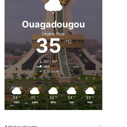
Ouagadougou
Légère Pluie
35
℃
35º - 30º
38%
3.35 km/h
34
35
32
34
33
℃
℃
℃
℃
℃
ven
sam
dim
lun
mar