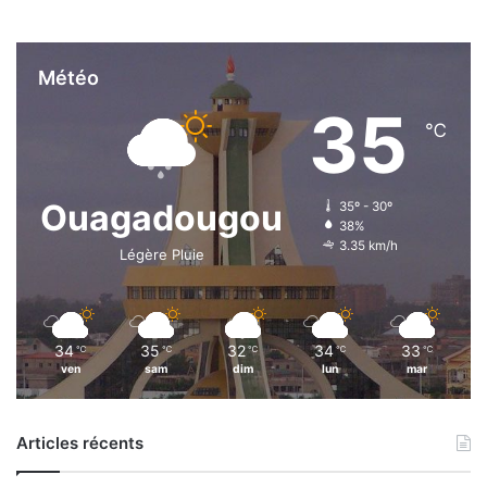
Météo
35
℃
Ouagadougou
35º - 30º
38%
3.35 km/h
Légère Pluie
34
35
32
34
33
℃
℃
℃
℃
℃
ven
sam
dim
lun
mar
Articles récents