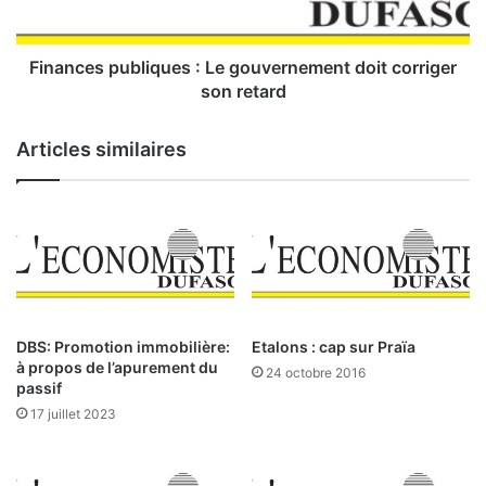
e
s
:
p
l
u
Finances publiques : Le gouvernement doit corriger
e
b
son retard
s
l
p
i
Articles similaires
o
q
t
u
i
e
o
s
n
:
s
L
d
e
’
g
u
o
DBS: Promotion immobilière:
Etalons : cap sur Praïa
n
u
à propos de l’apurement du
24 octobre 2016
p
v
passif
a
e
17 juillet 2023
n
r
a
n
f
e