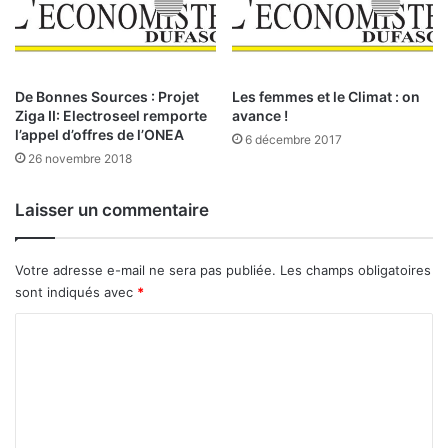
r
m
i
e
c
n
a
t
n
d
De Bonnes Sources : Projet
Les femmes et le Climat : on
i
Ziga II: Electroseel remporte
avance !
o
l’appel d’offres de l’ONEA
s
i
6 décembre 2017
t
t
26 novembre 2018
e
c
o
Laisser un commentaire
r
r
i
Votre adresse e-mail ne sera pas publiée.
Les champs obligatoires
g
sont indiqués avec
*
e
r
C
s
o
o
m
n
r
m
e