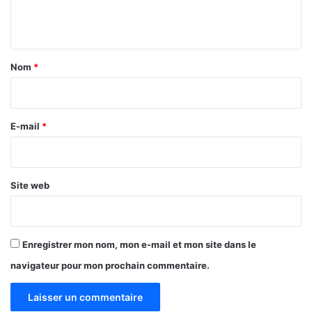
e
t
a
n
r
t
d
a
Nom
*
i
r
e
E-mail
*
*
Site web
Enregistrer mon nom, mon e-mail et mon site dans le
navigateur pour mon prochain commentaire.