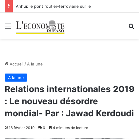
Anhui: le pont routier-ferroviaire sur le Yangtsé de Ma’anshan entre dans la phase finale en vue de sa mise en service
Menu
R
Accueil
/
A la une
A la une
Relations internationales 2019
: Le nouveau désordre
mondial- Par : Jawad Kerdoudi
18 février 2019
0
4 minutes de lecture