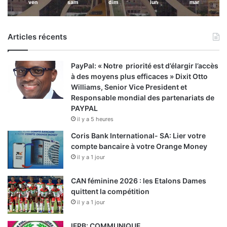
ven
sam
dim
lun
mar
Articles récents
PayPal: « Notre priorité est d’élargir l’accès
à des moyens plus efficaces » Dixit Otto
Williams, Senior Vice President et
Responsable mondial des partenariats de
PAYPAL
il y a 5 heures
Coris Bank International- SA: Lier votre
compte bancaire à votre Orange Money
il y a 1 jour
CAN féminine 2026 : les Etalons Dames
quittent la compétition
il y a 1 jour
IFPB: COMMUNIQUE