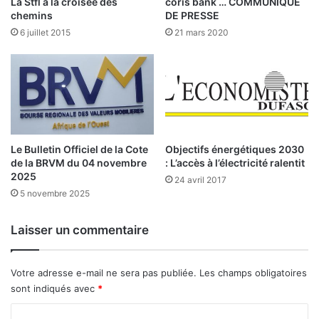
La Stfl à la croisée des
coris bank … COMMUNIQUE
p
chemins
DE PRESSE
e
6 juillet 2015
21 mars 2020
s
b
a
n
c
a
i
r
Le Bulletin Officiel de la Cote
Objectifs énergétiques 2030
e
de la BRVM du 04 novembre
: L’accès à l’électricité ralentit
s
2025
24 avril 2017
5 novembre 2025
Laisser un commentaire
Votre adresse e-mail ne sera pas publiée.
Les champs obligatoires
sont indiqués avec
*
C