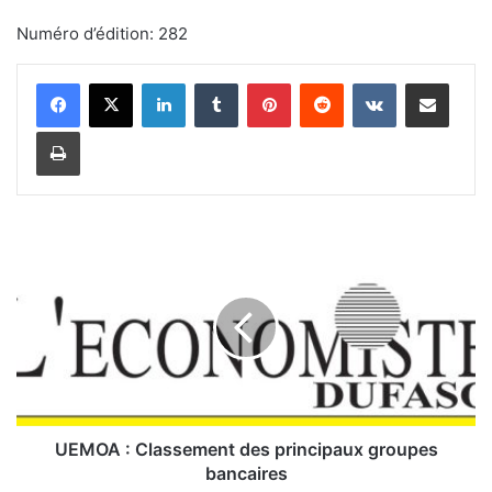
Numéro d’édition: 282
Linkedin
Tumblr
Pinterest
Reddit
VKontakte
Partager par email
Imprimer
U
E
M
O
A
:
C
l
a
s
UEMOA : Classement des principaux groupes
s
bancaires