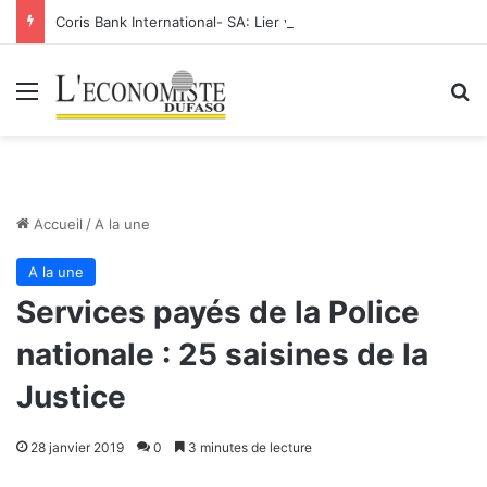
Coris Bank International- SA: Lier votre compte bancaire à votre Orange Money
Menu
R
Accueil
/
A la une
A la une
Services payés de la Police
nationale : 25 saisines de la
Justice
28 janvier 2019
0
3 minutes de lecture