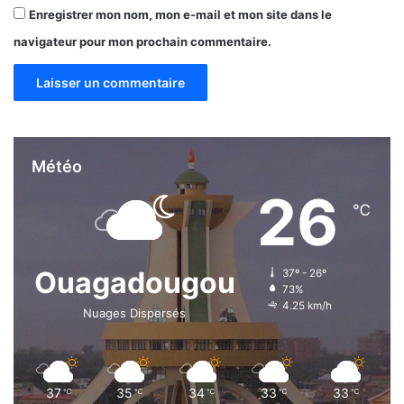
Enregistrer mon nom, mon e-mail et mon site dans le
navigateur pour mon prochain commentaire.
Météo
26
℃
Ouagadougou
37º - 26º
73%
4.25 km/h
Nuages Dispersés
37
35
34
33
33
℃
℃
℃
℃
℃