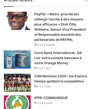
Articles récents
PayPal: « Notre priorité est
d’élargir l’accès à des moyens
plus efficaces » Dixit Otto
Williams, Senior Vice President
et Responsable mondial des
partenariats de PAYPAL
il y a 5 heures
Coris Bank International- SA:
Lier votre compte bancaire à
votre Orange Money
il y a 1 jour
CAN féminine 2026 : les Etalons
Dames quittent la compétition
il y a 1 jour
IFPB: COMMUNIQUE
il y a 3 jours