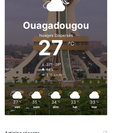
Ouagadougou
Nuages Dispersés
27
℃
37º - 26º
64%
3.13 km/h
37
35
34
33
33
℃
℃
℃
℃
℃
ven
sam
dim
lun
mar