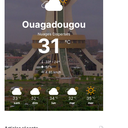
Ouagadougou
Nuages Dispersés
31
℃
33º - 24º
57%
4.85 km/h
33
32
34
32
35
℃
℃
℃
℃
℃
sam
dim
lun
mar
mer