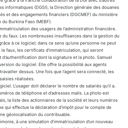
e grâce à la franche collaboration de la DGI avec d’autres
es informatiques (DGSI), la Direction générale des douanes
chés et des engagements financiers (DGCMEF) du ministère
se du Burkina Faso (MEBF).
immatriculation des usagers de l’administration financière.
age du faux. Les nombreuses insuffisances dans la gestion du
grâce à ce logiciel; dans ce sens qu’une personne ne peut
r le faux, les certificats d’immatriculation, qui seront
d’authentification dont la signature et la photo. Samuel
rsion du logiciel. Elle offre la possibilité aux agents
 travailler dessus. Une fois que l’agent sera connecté, les
aisies réalisées.
iciel. L’usager doit déclarer le nombre de salariés qu’il a.
s numéros de téléphone et d’adresses mails. La photo est
s, la liste des actionnaires de la société et leurs numéros
nne qui effectue la déclaration d’impôt pour le compte de
une géolocalisation du contribuable.
monie, à une simulation d’immatriculation d’un nouveau