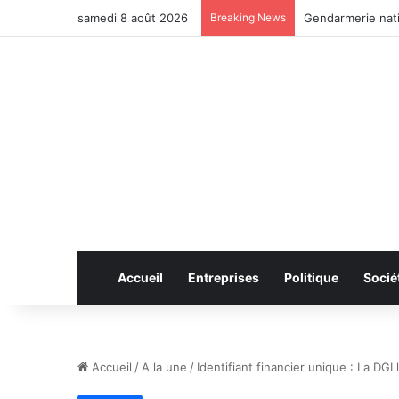
samedi 8 août 2026
Breaking News
Anhui: le pont ro
Accueil
Entreprises
Politique
Socié
Accueil
/
A la une
/
Identifiant financier unique : La DGI