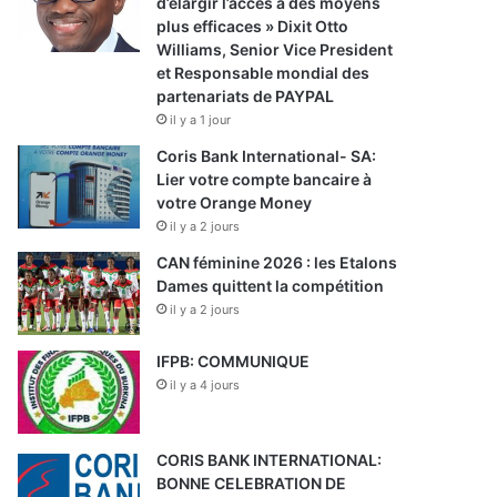
d’élargir l’accès à des moyens
plus efficaces » Dixit Otto
Williams, Senior Vice President
et Responsable mondial des
partenariats de PAYPAL
il y a 1 jour
Coris Bank International- SA:
Lier votre compte bancaire à
votre Orange Money
il y a 2 jours
CAN féminine 2026 : les Etalons
Dames quittent la compétition
il y a 2 jours
IFPB: COMMUNIQUE
il y a 4 jours
CORIS BANK INTERNATIONAL:
BONNE CELEBRATION DE