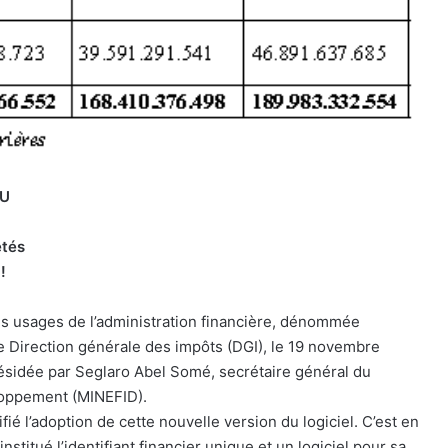
FU
étés
!
des usages de l’administration financière, dénommée
 le Direction générale des impôts (DGI), le 19 novembre
présidée par Seglaro Abel Somé, secrétaire général du
loppement (MINEFID).
ié l’adoption de cette nouvelle version du logiciel. C’est en
stitué l’identifiant financier unique et un logiciel pour sa