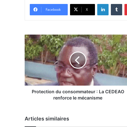
Linkedin
Tumblr
Facebook
X
P
r
o
t
e
c
t
i
o
n
Protection du consommateur : La CEDEAO
d
renforce le mécanisme
u
c
o
Articles similaires
n
s