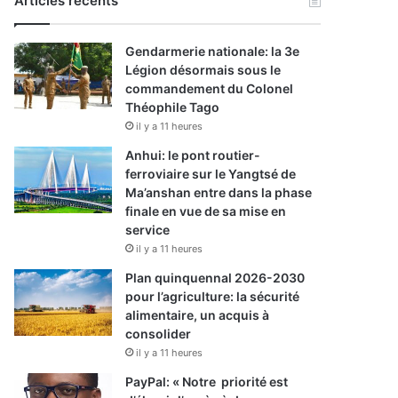
Articles récents
Gendarmerie nationale: la 3e
Légion désormais sous le
commandement du Colonel
Théophile Tago
il y a 11 heures
Anhui: le pont routier-
ferroviaire sur le Yangtsé de
Ma’anshan entre dans la phase
finale en vue de sa mise en
service
il y a 11 heures
Plan quinquennal 2026-2030
pour l’agriculture: la sécurité
alimentaire, un acquis à
consolider
il y a 11 heures
PayPal: « Notre priorité est