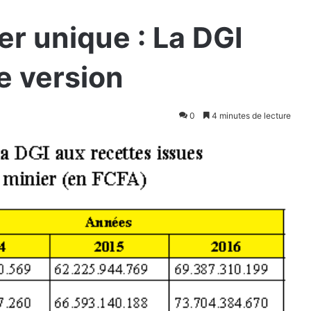
ier unique : La DGI
e version
0
4 minutes de lecture