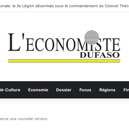
utier-ferroviaire sur le Yangtsé de Ma’anshan entre dans la phase final
té-Culture
Economie
Dossier
Focus
Régions
Fi
 lance une nouvelle version