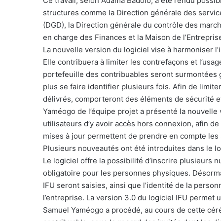
Ce travail, selon Adama Badolo, a été rendu possibl
structures comme la Direction générale des servic
(DGD), la Direction générale du contrôle des mar
en charge des Finances et la Maison de l’Entrepri
La nouvelle version du logiciel vise à harmoniser l’
Elle contribuera à limiter les contrefaçons et l’us
portefeuille des contribuables seront surmontées 
plus se faire identifier plusieurs fois. Afin de limite
délivrés, comporteront des éléments de sécurité et 
Yaméogo de l’équipe projet a présenté la nouvelle ve
utilisateurs d’y avoir accès hors connexion, afin de
mises à jour permettent de prendre en compte les s
Plusieurs nouveautés ont été introduites dans le log
Le logiciel offre la possibilité d’inscrire plusieur
obligatoire pour les personnes physiques. Désormai
IFU seront saisies, ainsi que l’identité de la perso
l’entreprise. La version 3.0 du logiciel IFU permet 
Samuel Yaméogo a procédé, au cours de cette céré