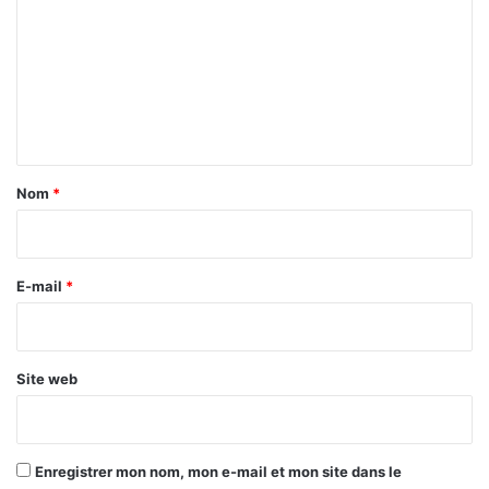
m
m
e
n
t
a
Nom
*
i
r
e
E-mail
*
*
Site web
Enregistrer mon nom, mon e-mail et mon site dans le