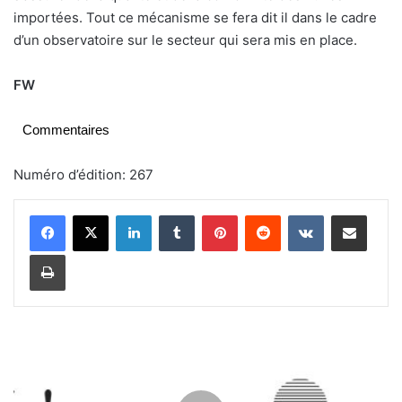
importées. Tout ce mécanisme se fera dit il dans le cadre
d’un observatoire sur le secteur qui sera mis en place.
FW
Commentaires
Numéro d’édition: 267
Linkedin
Tumblr
Pinterest
Reddit
VKontakte
Partager par email
Imprimer
T
a
x
e