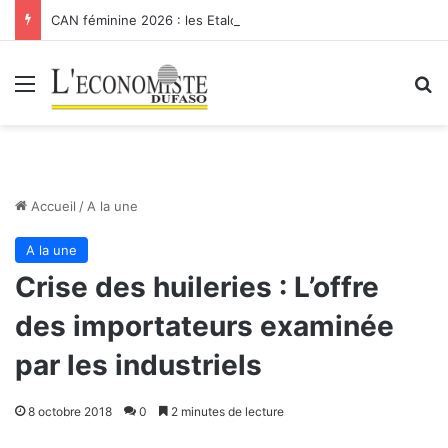
CAN féminine 2026 : les Etalons Dames quittent la compétition
Menu
R
Accueil
/
A la une
A la une
Crise des huileries : L’offre
des importateurs examinée
par les industriels
8 octobre 2018
0
2 minutes de lecture