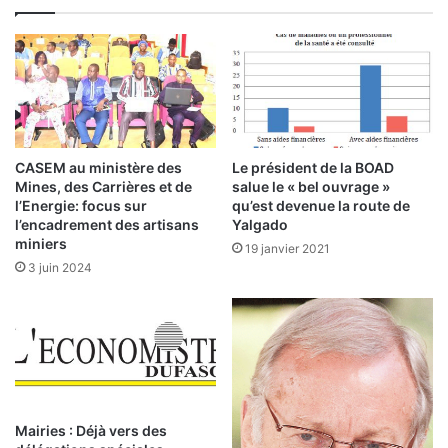
e
e
F
b
C
r
F
u
A
t
r
:
e
l
c
e
CASEM au ministère des
Le président de la BOAD
o
s
Mines, des Carrières et de
salue le « bel ouvrage »
u
s
l’Energie: focus sur
qu’est devenue la route de
v
t
l’encadrement des artisans
Yalgado
r
miniers
o
19 janvier 2021
é
c
3 juin 2024
s
k
e
s
n
e
2
n
0
h
1
a
7
u
Mairies : Déjà vers des
s