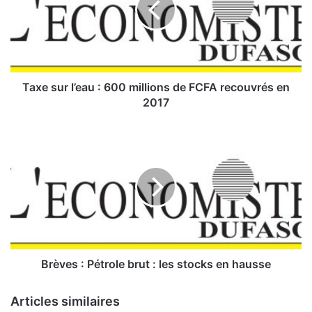
s
u
r
l
’
e
Taxe sur l’eau : 600 millions de FCFA recouvrés en
a
2017
u
:
B
6
r
0
è
0
v
m
e
i
s
l
:
l
P
i
é
o
t
Brèves : Pétrole brut : les stocks en hausse
n
r
s
o
Articles similaires
d
l