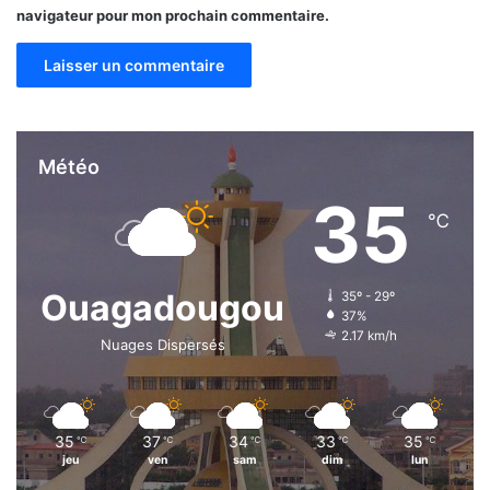
navigateur pour mon prochain commentaire.
Météo
35
℃
Ouagadougou
35º - 29º
37%
2.17 km/h
Nuages Dispersés
35
37
34
33
35
℃
℃
℃
℃
℃
jeu
ven
sam
dim
lun