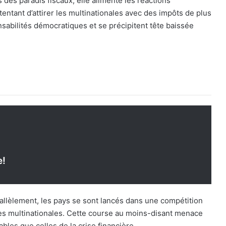
des paradis fiscaux, elle alimente les réactions
 tentant d’attirer les multinationales avec des impôts de plus
sabilités démocratiques et se précipitent tête baissée
e!
rallèlement, les pays se sont lancés dans une compétition
r les multinationales. Cette course au moins-disant menace
bles que celles de la crise financière.