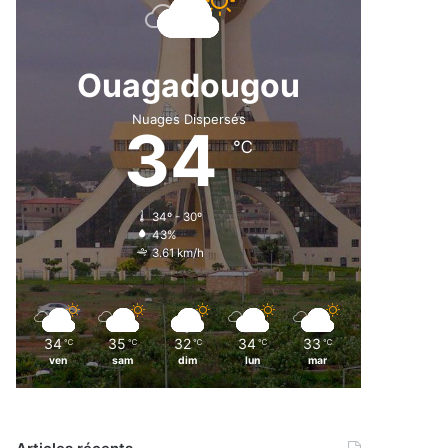
Ouagadougou
Nuages Dispersés
34
℃
34º - 30º
43%
3.61 km/h
34
35
32
34
33
℃
℃
℃
℃
℃
ven
sam
dim
lun
mar