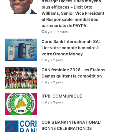
d’élargir l’accès à des moyens
plus efficaces » Dixit Otto
Williams, Senior Vice President
et Responsable mondial des
partenariats de PAYPAL
il y a 19 heures
Coris Bank International- SA:
Lier votre compte bancaire à
votre Orange Money
il y a 2 jours
CAN féminine 2026 : les Etalons
Dames quittent la compétition
il y a 2 jours
IFPB: COMMUNIQUE
il y a 3 jours
CORIS BANK INTERNATIONAL:
BONNE CELEBRATION DE