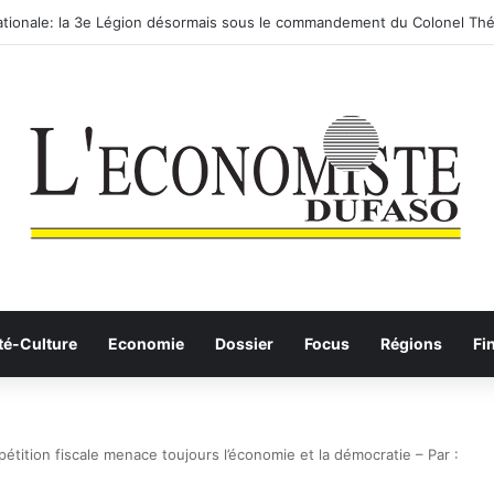
routier-ferroviaire sur le Yangtsé de Ma’anshan entre dans la phase fina
té-Culture
Economie
Dossier
Focus
Régions
Fi
étition fiscale menace toujours l’économie et la démocratie – Par :