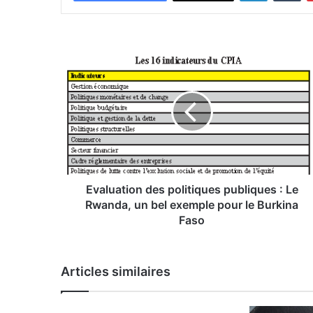
E
v
a
l
u
a
t
i
o
n
Evaluation des politiques publiques : Le
d
Rwanda, un bel exemple pour le Burkina
e
Faso
s
p
o
Articles similaires
l
i
t