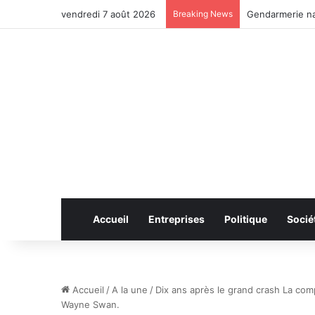
vendredi 7 août 2026
Breaking News
Anhui: le pont 
Accueil
Entreprises
Politique
Socié
Accueil
/
A la une
/
Dix ans après le grand crash La comp
Wayne Swan.