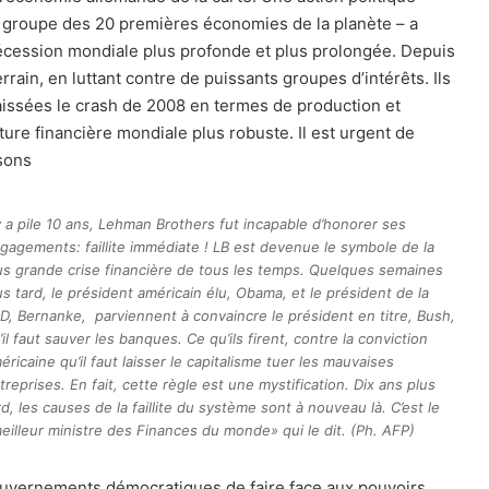
e groupe des 20 premières économies de la planète – a
récession mondiale plus profonde et plus prolongée. Depuis
rrain, en luttant contre de puissants groupes d’intérêts. Ils
laissées le crash de 2008 en termes de production et
ture financière mondiale plus robuste. Il est urgent de
sons
 y a pile 10 ans, Lehman Brothers fut incapable d’honorer ses
gagements: faillite immédiate ! LB est devenue le symbole de la
us grande crise financière de tous les temps. Quelques semaines
us tard, le président américain élu, Obama, et le président de la
D, Bernanke, parviennent à convaincre le président en titre, Bush,
’il faut sauver les banques. Ce qu’ils firent, contre la conviction
éricaine qu’il faut laisser le capitalisme tuer les mauvaises
treprises. En fait, cette règle est une mystification. Dix ans plus
rd, les causes de la faillite du système sont à nouveau là. C’est le
eilleur ministre des Finances du monde» qui le dit. (Ph. AFP)
ouvernements démocratiques de faire face aux pouvoirs