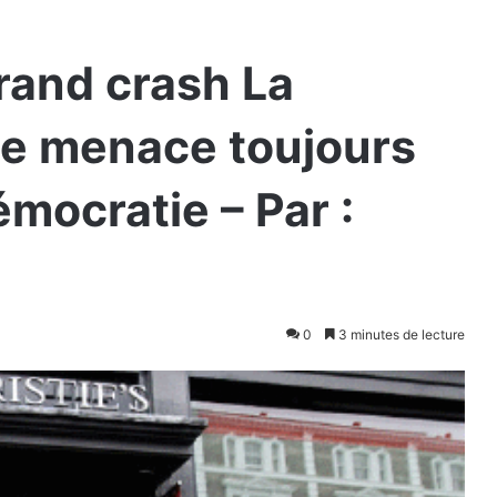
grand crash La
le menace toujours
émocratie – Par :
0
3 minutes de lecture