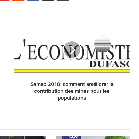
S
a
m
a
o
2
0
1
8
:
Samao 2018: comment améliorer la
c
contribution des mines pour les
o
populations
m
m
e
n
t
a