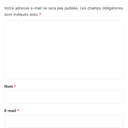
s
Votre adresse e-mail ne sera pas publiée.
Les champs obligatoires
c
sont indiqués avec
*
o
l
C
l
o
e
m
c
t
m
i
e
v
i
n
t
t
é
s
a
Nom
*
t
i
e
r
r
r
e
E-mail
*
i
*
t
o