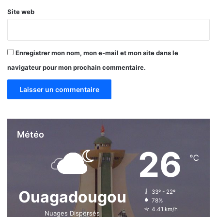
r
Site web
i
a
l
e
Enregistrer mon nom, mon e-mail et mon site dans le
s
navigateur pour mon prochain commentaire.
,
l
e
s
g
r
o
Météo
s
26
d
℃
é
b
i
t
Ouagadougou
33º - 22º
e
78%
4.41 km/h
u
Nuages Dispersés