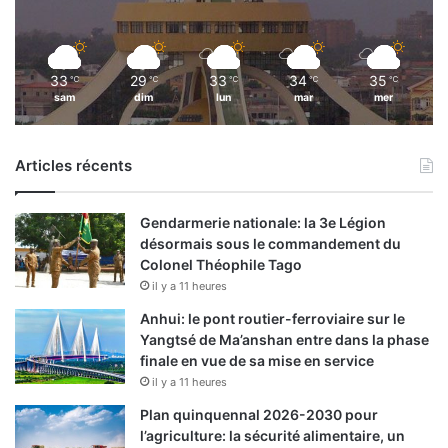
r
s
33
29
33
34
35
℃
℃
℃
℃
℃
sam
dim
lun
mar
mer
Articles récents
Gendarmerie nationale: la 3e Légion
désormais sous le commandement du
Colonel Théophile Tago
il y a 11 heures
Anhui: le pont routier-ferroviaire sur le
Yangtsé de Ma’anshan entre dans la phase
finale en vue de sa mise en service
il y a 11 heures
Plan quinquennal 2026-2030 pour
l’agriculture: la sécurité alimentaire, un