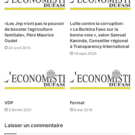
u
u
e
c
l
t
u
«Les Jnp n’ont pas le pouvoir
Lutte contre la corruption:
r
de booster l’agriculture
« Le Burkina Faso sur la
e
familiale», Père Maurice
bonne voie », selon Samuel
s
Oudet
Kaninda, Conseiller régional
à Transparency International
s
20 avril 2015
p
18 mars 2024
é
c
i
f
i
q
u
VDP
Format
e
s
2 février 2021
9 mai 2016
e
t
Laisser un commentaire
l
e