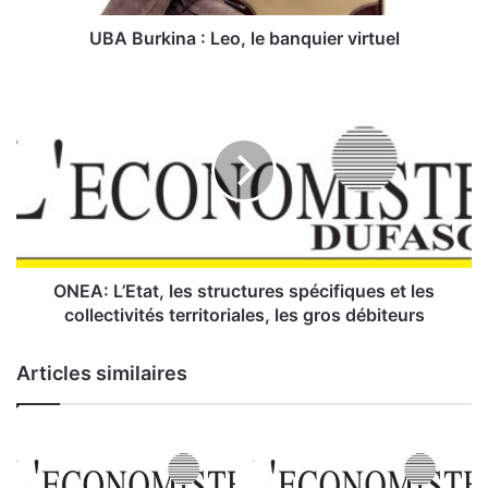
n
a
UBA Burkina : Leo, le banquier virtuel
:
L
O
e
N
o
E
,
A
l
:
e
L
b
’
a
E
n
t
q
a
ONEA: L’Etat, les structures spécifiques et les
u
t
collectivités territoriales, les gros débiteurs
i
,
e
l
Articles similaires
r
e
v
s
i
s
r
t
t
r