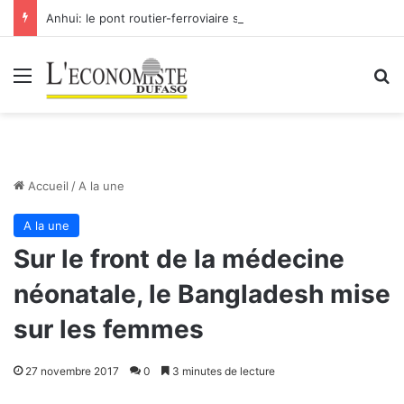
Anhui: le pont routier-ferroviaire sur le Yangtsé de Ma’anshan entre dans la phase finale en vue de sa mise en service
Menu
R
Accueil
/
A la une
A la une
Sur le front de la médecine
néonatale, le Bangladesh mise
sur les femmes
27 novembre 2017
0
3 minutes de lecture