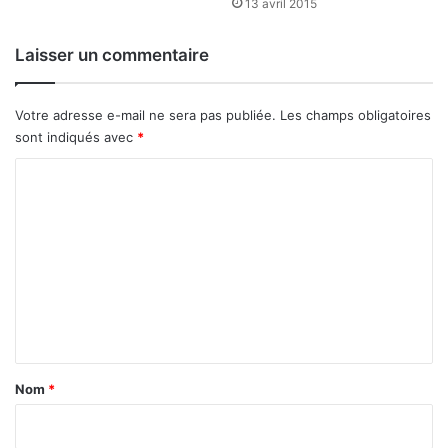
13 avril 2015
Laisser un commentaire
Votre adresse e-mail ne sera pas publiée.
Les champs obligatoires
sont indiqués avec
*
C
o
m
m
e
n
t
a
Nom
*
i
r