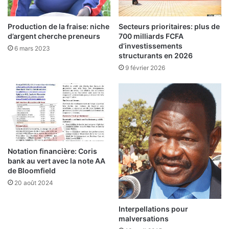
o
e
p
t
é
s
Production de la fraise: niche
Secteurs prioritaires: plus de
r
a
d’argent cherche preneurs
700 milliards FCFA
é
n
d’investissements
6 mars 2023
e
t
structurants en 2026
s
é
9 février 2026
d
u
s
e
i
n
Notation financière: Coris
bank au vert avec la note AA
de Bloomfield
20 août 2024
Interpellations pour
malversations