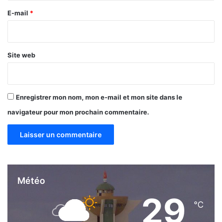
e
E-mail
*
*
Site web
Enregistrer mon nom, mon e-mail et mon site dans le
navigateur pour mon prochain commentaire.
Météo
29
℃