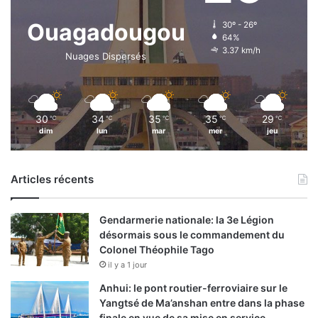
Ouagadougou
30º - 26º
64%
3.37 km/h
Nuages Dispersés
30
34
35
35
29
℃
℃
℃
℃
℃
dim
lun
mar
mer
jeu
Articles récents
Gendarmerie nationale: la 3e Légion
désormais sous le commandement du
Colonel Théophile Tago
il y a 1 jour
Anhui: le pont routier-ferroviaire sur le
Yangtsé de Ma’anshan entre dans la phase
finale en vue de sa mise en service