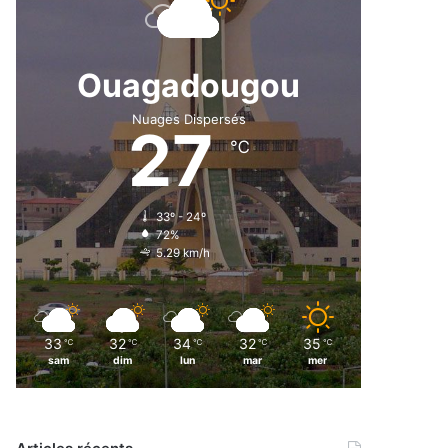
Ouagadougou
Nuages Dispersés
27
℃
33º - 24º
72%
5.29 km/h
33
32
34
32
35
℃
℃
℃
℃
℃
sam
dim
lun
mar
mer