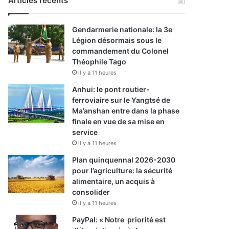
Articles récents
Gendarmerie nationale: la 3e
Légion désormais sous le
commandement du Colonel
Théophile Tago
il y a 11 heures
Anhui: le pont routier-
ferroviaire sur le Yangtsé de
Ma’anshan entre dans la phase
finale en vue de sa mise en
service
il y a 11 heures
Plan quinquennal 2026-2030
pour l’agriculture: la sécurité
alimentaire, un acquis à
consolider
il y a 11 heures
PayPal: « Notre priorité est