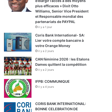
d’élargir l’accès à des moyens
plus efficaces » Dixit Otto
Williams, Senior Vice President
et Responsable mondial des
partenariats de PAYPAL
il y a 1 jour
Coris Bank International- SA:
Lier votre compte bancaire à
votre Orange Money
il y a 2 jours
CAN féminine 2026 : les Etalons
Dames quittent la compétition
il y a 2 jours
IFPB: COMMUNIQUE
il y a 4 jours
CORIS BANK INTERNATIONAL:
BONNE CELEBRATION DE