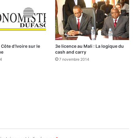
s
,
p
r
o
j
e
Côte d’Ivoire sur le
3e licence au Mali : La logique du
t
ue
cash and carry
s
24
7 novembre 2014
,
p
r
o
g
r
a
m
m
e
s
d