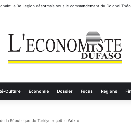
utier-ferroviaire sur le Yangtsé de Ma’anshan entre dans la phase final
té-Culture
Economie
Dossier
Focus
Régions
Fi
de la République de Türkiye reçoit le Wékré