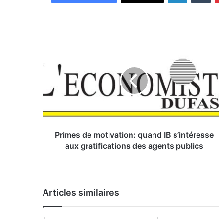
P
r
i
m
e
s
d
e
m
o
Primes de motivation: quand IB s’intéresse
t
aux gratifications des agents publics
i
v
a
t
Articles similaires
i
o
n