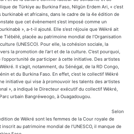
ique de Türkiye au Burkina Faso, Nilgün Erdem Ari, « c’est
 burkinabè et africains, dans le cadre de la 4e édition de
constate que cet évènement s’est imposé comme un
rkinabè », a-t-il ajouté. Elle s’est réjouie que Wékré ait
e Tiébélé, placée au patrimoine mondial de l’Organisation
 culture (UNESCO). Pour elle, la cohésion sociale, la
ravers la promotion de l’art et de la culture. C’est pourquoi,
l’opportunité de participer à cette initiative. Des artistes
 Wékré. Il s’agit, notamment, du Sénégal, de la RD Congo,
énin et du Burkina Faso. En effet, c’est le collectif Wékré
e initiative qui vise à promouvoir les talents des artistes
nal », a indiqué le Directeur exécutif du collectif Wékré,
u Parc urbain Bangréweogo, à Ouagadougou.
Selon
édition de Wékré sont les femmes de la Cour royale de
st inscrit au patrimoine mondial de l’UNESCO, il manque de
rkina Faso.