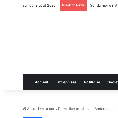
samedi 8 août 2026
Breaking News
Anhui: le pont ro
Accueil
Entreprises
Politique
Socié
Accueil
/
A la une
/
Promotion artistique: l’Ambassadeur 