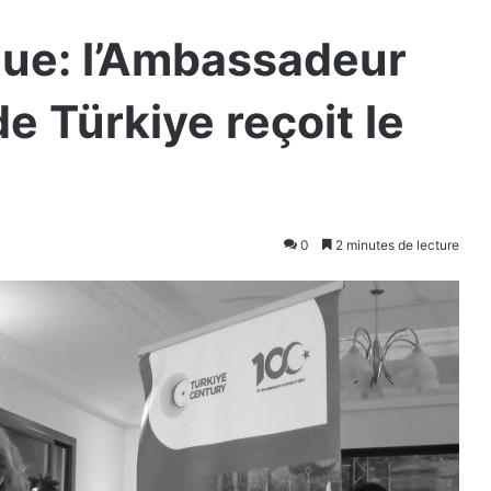
que: l’Ambassadeur
e Türkiye reçoit le
0
2 minutes de lecture