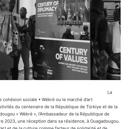
La
de cohésion sociale • Wékré ou le marché d’art
ivités du centenaire de la République de Türkiye et de la
dougou « Wékré », l’Ambassadeur de la République de
bre 2023, une réception dans sa résidence, à Ouagadougou.
l’art et de la culture comme facteur de solidarité et de