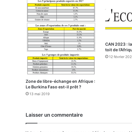
:
q
u
a
n
d
I
CAN 2023 : la 
B
toit de l’Afriq
s
12 février 20
’
i
n
t
Zone de libre-échange en Afrique :
é
Le Burkina Faso est-il prêt ?
r
13 mai 2019
e
s
s
Laisser un commentaire
e
a
u