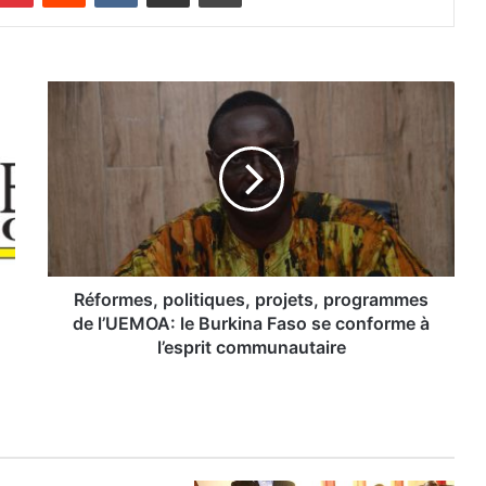
R
é
f
o
r
m
e
s
,
p
Réformes, politiques, projets, programmes
o
de l’UEMOA: le Burkina Faso se conforme à
l
l’esprit communautaire
i
t
i
q
u
e