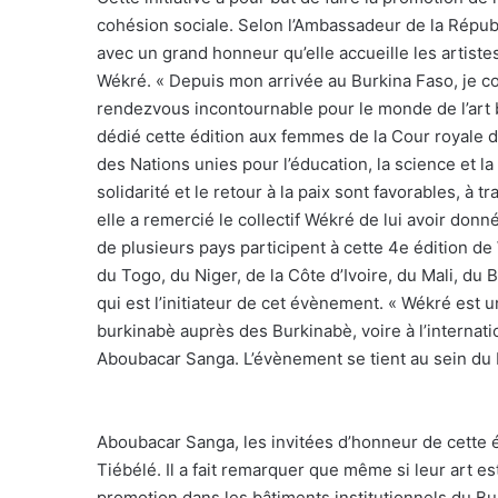
cohésion sociale. Selon l’Ambassadeur de la Républ
avec un grand honneur qu’elle accueille les artistes
Wékré. « Depuis mon arrivée au Burkina Faso, je 
rendezvous incontournable pour le monde de l’art bu
dédié cette édition aux femmes de la Cour royale d
des Nations unies pour l’éducation, la science et la
solidarité et le retour à la paix sont favorables, à t
elle a remercié le collectif Wékré de lui avoir donné 
de plusieurs pays participent à cette 4e édition de
du Togo, du Niger, de la Côte d’Ivoire, du Mali, du B
qui est l’initiateur de cet évènement. « Wékré est un
burkinabè auprès des Burkinabè, voire à l’internatio
Aboubacar Sanga. L’évènement se tient au sein d
Aboubacar Sanga, les invitées d’honneur de cette 
Tiébélé. Il a fait remarquer que même si leur art e
promotion dans les bâtiments institutionnels du Bu