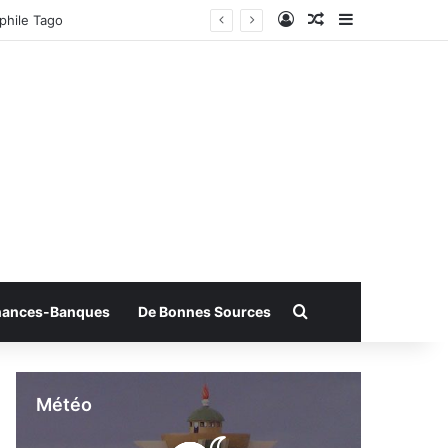
Connexion
Article Aléatoire
Sidebar (bar
phile Tago
Rechercher
nances-Banques
De Bonnes Sources
Météo