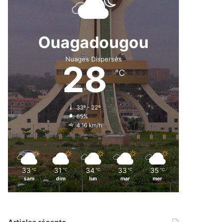
Ouagadougou
Nuages Dispersés
28
℃
33º - 22º
65%
4.16 km/h
33
31
34
33
35
℃
℃
℃
℃
℃
sam
dim
lun
mar
mer