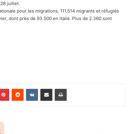
8 juillet.
ationale pour les migrations, 111.514 migrants et réfugiés
ier, dont près de 93.500 en Italie. Plus de 2.360 sont
Pinterest
Reddit
VKontakte
Partager par email
Imprimer
C
o