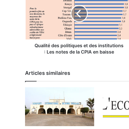
a
l
i
t
é
d
e
s
Qualité des politiques et des institutions
p
: Les notes de la CPIA en baisse
o
l
i
Articles similaires
t
i
q
u
e
s
e
t
d