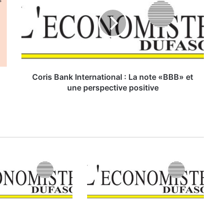
r
i
s
B
a
n
k
I
Coris Bank International : La note «BBB» et
n
une perspective positive
t
e
r
n
a
t
i
o
n
a
l
: