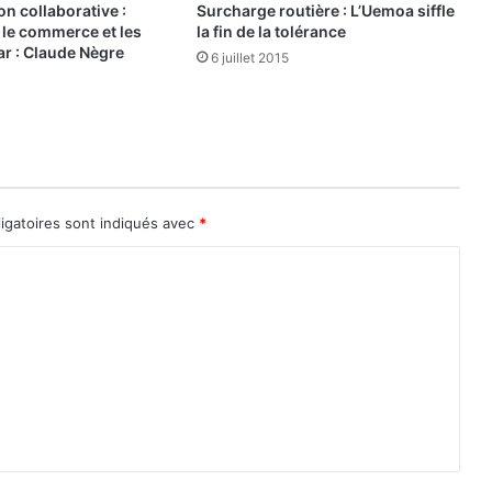
 collaborative :
Surcharge routière : L’Uemoa siffle
L
le commerce et les
la fin de la tolérance
a
ar : Claude Nègre
6 juillet 2015
n
o
t
e
«
B
B
igatoires sont indiqués avec
*
B
»
e
t
u
n
e
p
e
r
s
p