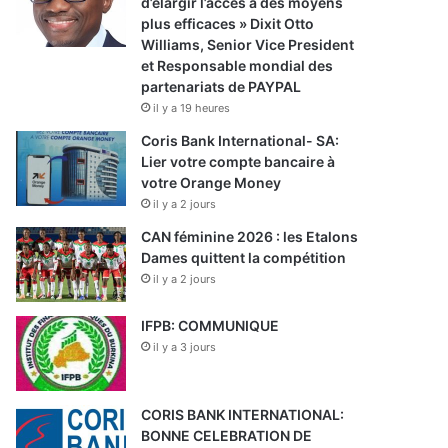
d’élargir l’accès à des moyens
plus efficaces » Dixit Otto
Williams, Senior Vice President
et Responsable mondial des
partenariats de PAYPAL
il y a 19 heures
Coris Bank International- SA:
Lier votre compte bancaire à
votre Orange Money
il y a 2 jours
CAN féminine 2026 : les Etalons
Dames quittent la compétition
il y a 2 jours
IFPB: COMMUNIQUE
il y a 3 jours
CORIS BANK INTERNATIONAL:
BONNE CELEBRATION DE