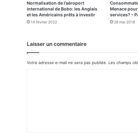
e
Normalisation de l’aéroport
Consommation
s
international de Bobo: les Anglais
Menace pour 
i
et les Américains prêts à investir
services? – P
n
14 février 2022
28 mai 2018
s
t
i
Laisser un commentaire
t
u
t
Votre adresse e-mail ne sera pas publiée.
Les champs obl
i
o
C
n
o
s
:
m
m
L
e
e
s
n
n
t
o
t