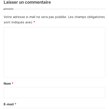
Laisser un commentaire
Votre adresse e-mail ne sera pas publiée.
Les champs obligatoires
sont indiqués avec
*
C
o
m
m
e
n
t
a
Nom
*
i
r
e
E-mail
*