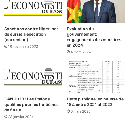
p
i
u
t
b
i
l
q
i
u
Sanctions contre Niger: pas
Evaluation du
c
e
de sursis à exécution
gouvernement:
c
(correction)
engagements des ministres
o
en 2024
18 novembre 2023
n
4 mars 2024
t
r
i
b
u
e
n
t
CAN 2023 : Les Etalons
Dette publique: en hausse de
qualifiés pour les huitièmes
18% entre 2021 et 2022
p
de finale
l
6 mars 2023
u
23 janvier 2024
s