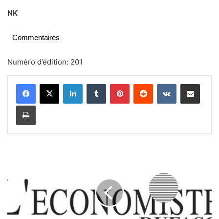
NK
Commentaires
Numéro d’édition: 201
Linkedin
Tumblr
Pinterest
Reddit
VKontakte
Partager par email
Imprimer
I
U
T
S
:
L