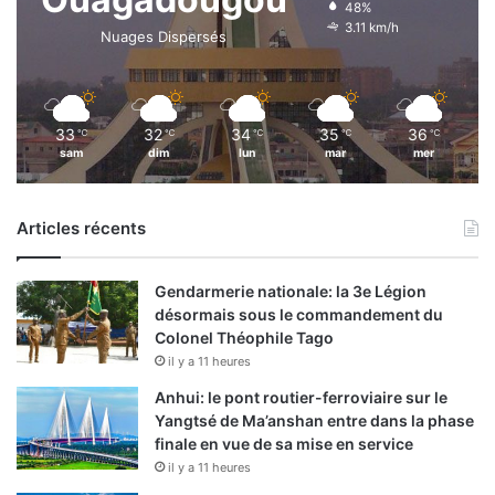
48%
3.11 km/h
Nuages Dispersés
33
32
34
35
36
℃
℃
℃
℃
℃
sam
dim
lun
mar
mer
Articles récents
Gendarmerie nationale: la 3e Légion
désormais sous le commandement du
Colonel Théophile Tago
il y a 11 heures
Anhui: le pont routier-ferroviaire sur le
Yangtsé de Ma’anshan entre dans la phase
finale en vue de sa mise en service
il y a 11 heures