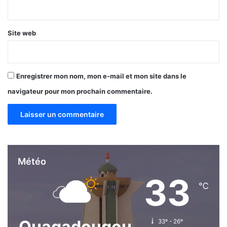
*
Site web
Enregistrer mon nom, mon e-mail et mon site dans le
navigateur pour mon prochain commentaire.
Météo
33
℃
Ouagadougou
33º - 26º