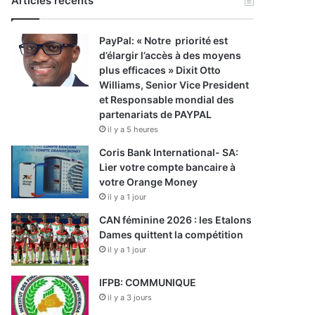
Articles récents
PayPal: « Notre priorité est
d’élargir l’accès à des moyens
plus efficaces » Dixit Otto
Williams, Senior Vice President
et Responsable mondial des
partenariats de PAYPAL
il y a 5 heures
Coris Bank International- SA:
Lier votre compte bancaire à
votre Orange Money
il y a 1 jour
CAN féminine 2026 : les Etalons
Dames quittent la compétition
il y a 1 jour
IFPB: COMMUNIQUE
il y a 3 jours