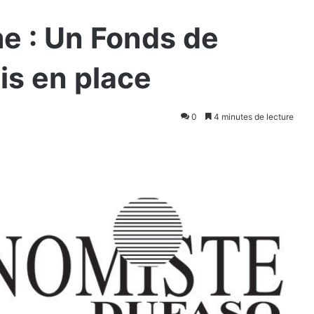
me : Un Fonds de
s en place
0
4 minutes de lecture