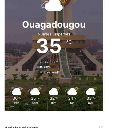
Ouagadougou
Nuages Dispersés
35
℃
36º - 30º
40%
2.92 km/h
36
35
32
34
33
℃
℃
℃
℃
℃
ven
sam
dim
lun
mar