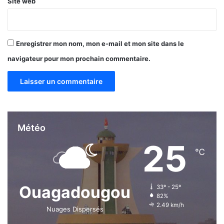
Site web
Enregistrer mon nom, mon e-mail et mon site dans le
navigateur pour mon prochain commentaire.
Météo
25
℃
Ouagadougou
33º - 25º
82%
2.49 km/h
Nuages Dispersés