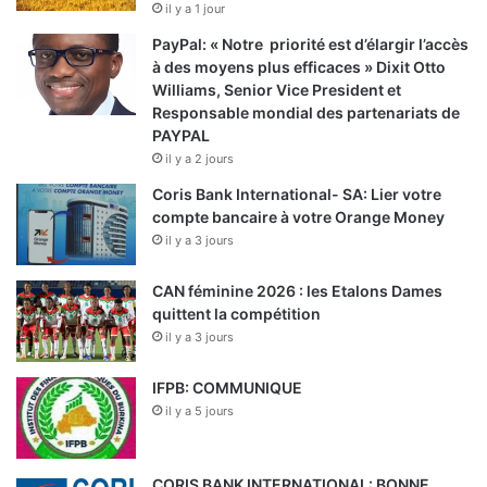
il y a 1 jour
PayPal: « Notre priorité est d’élargir l’accès
à des moyens plus efficaces » Dixit Otto
Williams, Senior Vice President et
Responsable mondial des partenariats de
PAYPAL
il y a 2 jours
Coris Bank International- SA: Lier votre
compte bancaire à votre Orange Money
il y a 3 jours
CAN féminine 2026 : les Etalons Dames
quittent la compétition
il y a 3 jours
IFPB: COMMUNIQUE
il y a 5 jours
CORIS BANK INTERNATIONAL: BONNE