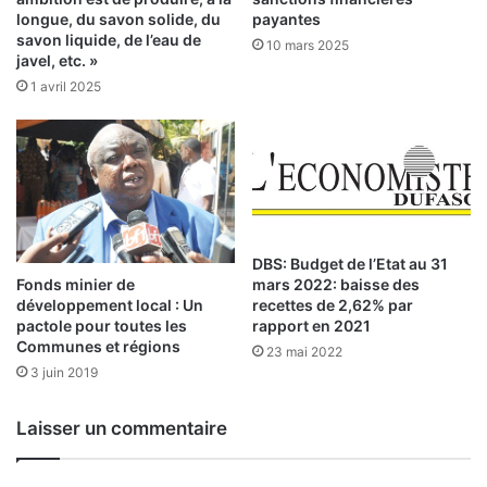
o
l
longue, du savon solide, du
payantes
i
savon liquide, de l’eau de
a
10 mars 2025
javel, etc. »
s
r
d
é
1 avril 2025
e
f
m
l
a
e
r
x
s
i
2
o
0
n
DBS: Budget de l’Etat au 31
1
Fonds minier de
mars 2022: baisse des
7
–
développement local : Un
recettes de 2,62% par
?
P
pactole pour toutes les
rapport en 2021
a
Communes et régions
23 mai 2022
r
3 juin 2019
S
o
Laisser un commentaire
u
l
e