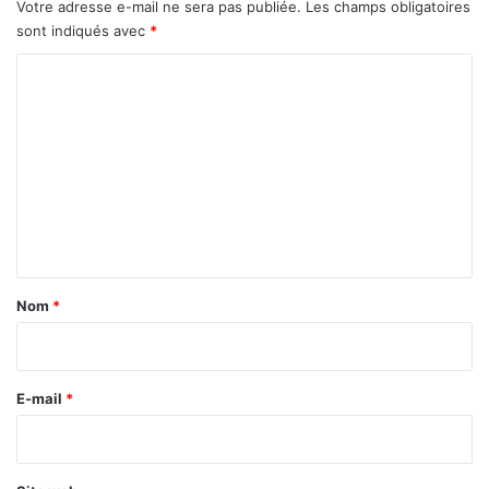
Votre adresse e-mail ne sera pas publiée.
Les champs obligatoires
y
sont indiqués avec
*
m
a
C
n
e
o
O
m
u
m
é
d
e
r
n
a
o
t
g
a
Nom
*
o
i
r
e
E-mail
*
*