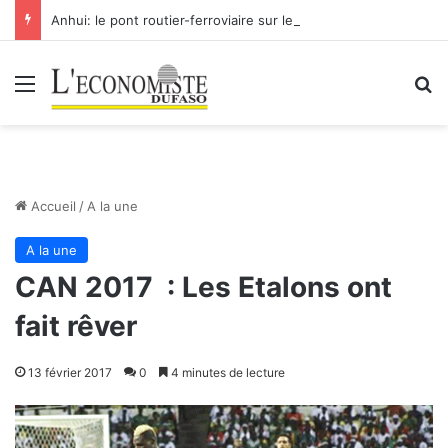
Anhui: le pont routier-ferroviaire sur le Yangtsé de Ma’anshan entre dans la phase finale en vue de sa mise en service
Menu
R
Accueil
/
A la une
A la une
CAN 2017 : Les Etalons ont
fait rêver
13 février 2017
0
4 minutes de lecture