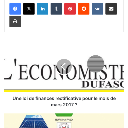
Linkedin
Tumblr
Pinterest
Reddit
VKontakte
Partager par email
Imprimer
U
n
e
l
o
i
d
e
f
i
Une loi de finances rectificative pour le mois de
n
mars 2017 ?
a
n
P
c
P
e