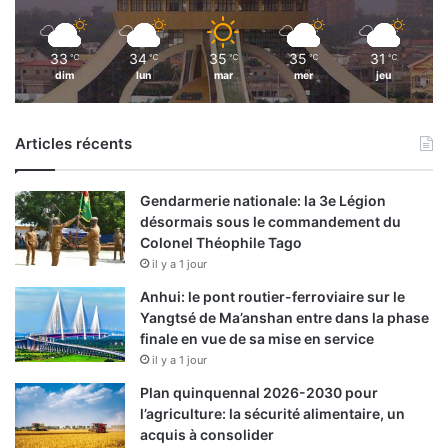
33
34
35
35
31
℃
℃
℃
℃
℃
dim
lun
mar
mer
jeu
Articles récents
Gendarmerie nationale: la 3e Légion
désormais sous le commandement du
Colonel Théophile Tago
il y a 1 jour
Anhui: le pont routier-ferroviaire sur le
Yangtsé de Ma’anshan entre dans la phase
finale en vue de sa mise en service
il y a 1 jour
Plan quinquennal 2026-2030 pour
l’agriculture: la sécurité alimentaire, un
acquis à consolider