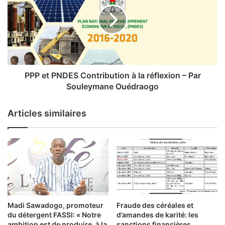
P
s
e
r
t
e
P
c
N
t
D
i
E
f
S
PPP et PNDES Contribution à la réflexion – Par
i
Souleymane Ouédraogo
c
C
a
o
Articles similaires
t
n
i
t
v
r
e
i
p
b
o
u
u
t
r
i
l
o
Madi Sawadogo, promoteur
Fraude des céréales et
e
n
du détergent FASSI: « Notre
d’amandes de karité: les
m
à
ambition est de produire, à la
sanctions financières