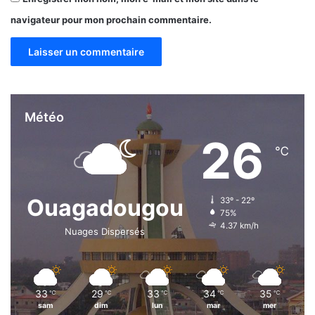
navigateur pour mon prochain commentaire.
Météo
26
℃
Ouagadougou
33º - 22º
75%
4.37 km/h
Nuages Dispersés
33
29
33
34
35
℃
℃
℃
℃
℃
sam
dim
lun
mar
mer