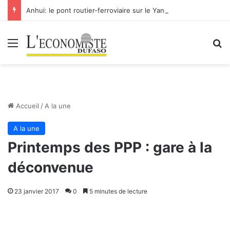
Anhui: le pont routier-ferroviaire sur le Yangtsé de Ma’anshan entre dans la phase finale en vue de sa mise en service
Menu
R
Accueil
/
A la une
A la une
Printemps des PPP : gare à la
déconvenue
23 janvier 2017
0
5 minutes de lecture