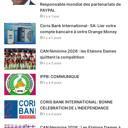
Responsable mondial des partenariats de
PAYPAL
il y a 1 jour
Coris Bank International- SA: Lier votre
compte bancaire à votre Orange Money
il y a 2 jours
CAN féminine 2026 : les Etalons Dames
quittent la compétition
il y a 2 jours
IFPB: COMMUNIQUE
il y a 4 jours
CORIS BANK INTERNATIONAL: BONNE
CELEBRATION DE L’INDEPENDANCE
il y a 4 jours
CAN féminine 2026 : Les Etalons Dames à