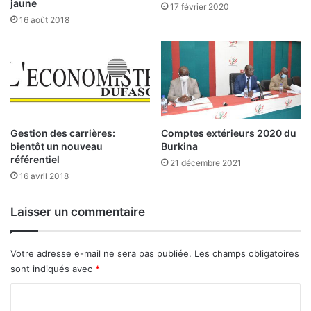
jaune
17 février 2020
s
16 août 2018
l
â
c
h
e
l
’
E
Gestion des carrières:
Comptes extérieurs 2020 du
t
bientôt un nouveau
Burkina
référentiel
a
21 décembre 2021
t
16 avril 2018
Laisser un commentaire
Votre adresse e-mail ne sera pas publiée.
Les champs obligatoires
sont indiqués avec
*
C