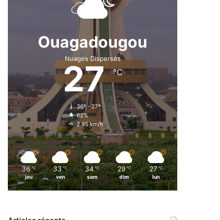
Ouagadougou
Nuages Dispersés
27
℃
36º - 27º
62%
2.85 km/h
36
33
34
29
27
℃
℃
℃
℃
℃
jeu
ven
sam
dim
lun