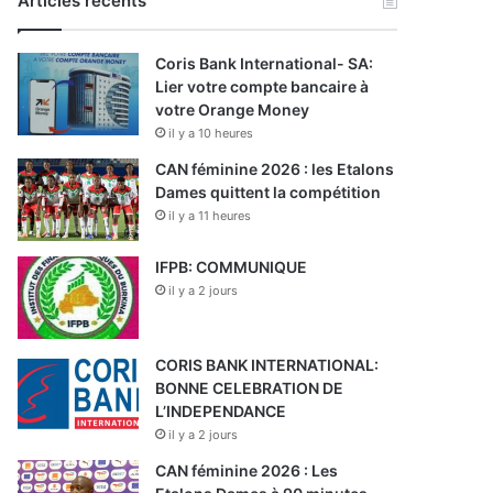
Articles récents
Coris Bank International- SA:
Lier votre compte bancaire à
votre Orange Money
il y a 10 heures
CAN féminine 2026 : les Etalons
Dames quittent la compétition
il y a 11 heures
IFPB: COMMUNIQUE
il y a 2 jours
CORIS BANK INTERNATIONAL:
BONNE CELEBRATION DE
L’INDEPENDANCE
il y a 2 jours
CAN féminine 2026 : Les