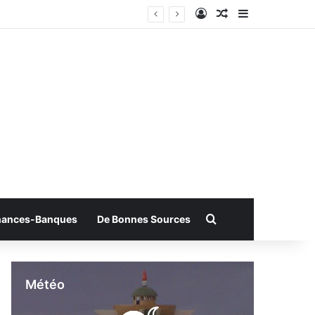
Connexion
Article Aléatoire
Sidebar (bar
Rechercher
nances-Banques
De Bonnes Sources
Météo