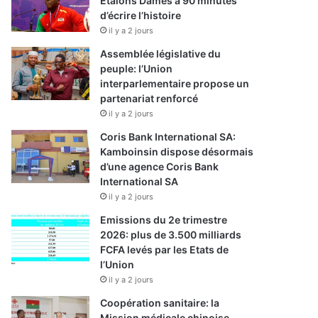
Etalons Dames à 90 minutes
d’écrire l’histoire
il y a 2 jours
Assemblée législative du
peuple: l’Union
interparlementaire propose un
partenariat renforcé
il y a 2 jours
Coris Bank International SA:
Kamboinsin dispose désormais
d’une agence Coris Bank
International SA
il y a 2 jours
Emissions du 2e trimestre
2026: plus de 3.500 milliards
FCFA levés par les Etats de
l’Union
il y a 2 jours
Coopération sanitaire: la
Mission médicale chinoise