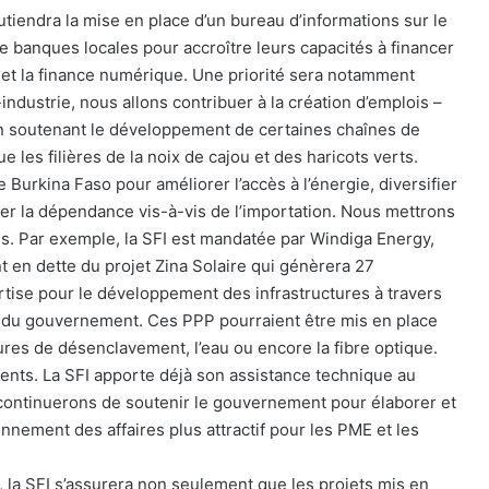
outiendra la mise en place d’un bureau d’informations sur le
de banques locales pour accroître leurs capacités à financer
 et la finance numérique. Une priorité sera notamment
dustrie, nous allons contribuer à la création d’emplois –
 en soutenant le développement de certaines chaînes de
que les filières de la noix de cajou et des haricots verts.
e Burkina Faso pour améliorer l’accès à l’énergie, diversifier
uer la dépendance vis-à-vis de l’importation. Nous mettrons
es. Par exemple, la SFI est mandatée par Windiga Energy,
t en dette du projet Zina Solaire qui génèrera 27
ise pour le développement des infrastructures à travers
té du gouvernement. Ces PPP pourraient être mis en place
tures de désenclavement, l’eau ou encore la fibre optique.
ements. La SFI apporte déjà son assistance technique au
ontinuerons de soutenir le gouvernement pour élaborer et
nnement des affaires plus attractif pour les PME et les
s, la SFI s’assurera non seulement que les projets mis en