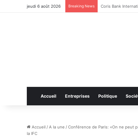
jeudi 6 août 2026
Breaking News
CAN féminine 2026 
Accueil
Entreprises
Politique
Socié
Accueil
/
A la une
/
Conférence de Paris: «On ne peut p
la IFC