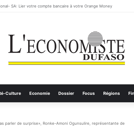
: les Etalons Dames quittent la compétition
té-Culture
Economie
Dossier
Focus
Régions
Fi
as parler de surprise», Ronke-Amoni Ogunsulire, représentante de