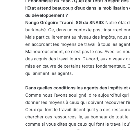
L’Economiste du Faso : Quel est l’état d’esprit d
l’Etat attend beaucoup d’eux dans la mobilisation
du développement ?
Nongo Grégoire Traoré, SG du SNAID:
Notre état d
burkinabè. Ce, dans un contexte post-insurrection
Mais particulièrement au niveau des impôts, nous 
en accordant les moyens de travail à tous les agent
Malheureusement, ce n’est pas le cas. Avec les no
des acquis des travailleurs. D’abord, aux niveaux d
mise en œuvre de certains textes fondamentaux. C
qui animent les agents.
Dans quelles conditions les agents des impôts et 
Comme nous l’avons souligné, dire aujourd’hui qu’il
donner les moyens à ceux qui doivent recouvrer l’
Ceux qui font le travail disent qu’il y a des ressour
chercher ces ressources-là, au bonheur de tout le m
comme si vous dites que ceux qui font le travail qu’il