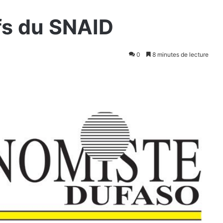
efs du SNAID
0
8 minutes de lecture