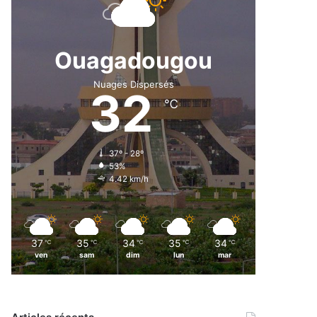
Ouagadougou
Nuages Dispersés
32
℃
37º - 28º
53%
4.42 km/h
37
35
34
35
34
℃
℃
℃
℃
℃
ven
sam
dim
lun
mar