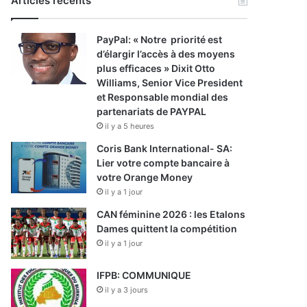
Articles récents
PayPal: « Notre priorité est
d’élargir l’accès à des moyens
plus efficaces » Dixit Otto
Williams, Senior Vice President
et Responsable mondial des
partenariats de PAYPAL
il y a 5 heures
Coris Bank International- SA:
Lier votre compte bancaire à
votre Orange Money
il y a 1 jour
CAN féminine 2026 : les Etalons
Dames quittent la compétition
il y a 1 jour
IFPB: COMMUNIQUE
il y a 3 jours