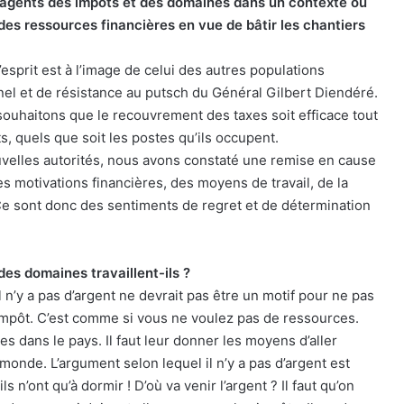
es agents des impôts et des domaines dans un contexte où
 des ressources financières en vue de bâtir les chantiers
’esprit est à l’image de celui des autres populations
nel et de résistance au putsch du Général Gilbert Diendéré.
souhaitons que le recouvrement des taxes soit efficace tout
s, quels que soit les postes qu’ils occupent.
uvelles autorités, nous avons constaté une remise en cause
es motivations financières, des moyens de travail, de la
e sont donc des sentiments de regret et de détermination
des domaines travaillent-ils ?
 n’y a pas d’argent ne devrait pas être un motif pour ne pas
impôt. C’est comme si vous ne voulez pas de ressources.
ces dans le pays. Il faut leur donner les moyens d’aller
onde. L’argument selon lequel il n’y a pas d’argent est
s n’ont qu’à dormir ! D’où va venir l’argent ? Il faut qu’on